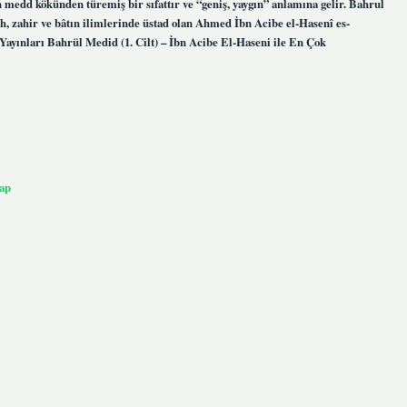
edd kökünden türemiş bir sıfattır ve “geniş, yaygın” anlamına gelir. Bahrul
h, zahir ve bâtın ilimlerinde üstad olan Ahmed İbn Acibe el-Hasenî es-
 Yayınları Bahrül Medid (1. Cilt) – İbn Acibe El-Haseni ile En Çok
ap