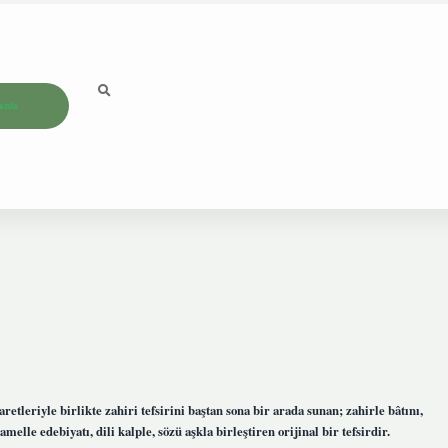
ızda
retleriyle birlikte zahiri tefsirini baştan sona bir arada sunan; zahirle bâtını,
melle edebiyatı, dili kalple, sözü aşkla birleştiren orijinal bir tefsirdir.