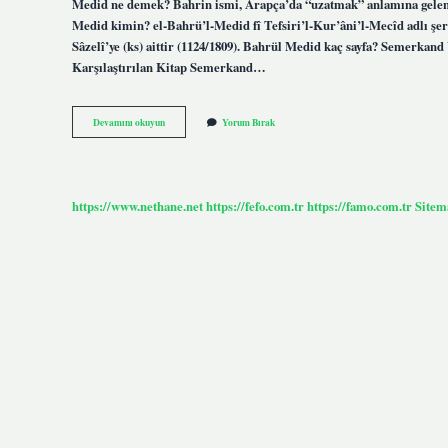
Medid ne demek? Bahrin ismi, Arapça’da “uzatmak” anlamına gelen m
Medid kimin? el-Bahrü’l-Medid fî Tefsiri’l-Kur’âni’l-Mecîd adlı şer
Sâzelî’ye (ks) aittir (1124/1809). Bahrül Medid kaç sayfa? Semerkand
Karşılaştırılan Kitap Semerkand…
Bahrül
Devamını okuyun
Yorum Bırak
Medid
Ne
Demek
https://www.nethane.net
https://fefo.com.tr
https://famo.com.tr
Sitem