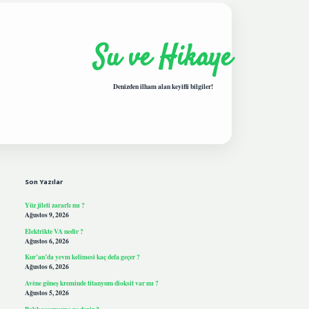
Su ve Hikaye
Denizden ilham alan keyifli bilgiler!
Sidebar
hiltonbetgiris.live
Son Yazılar
Yüz jileti zararlı mı ?
Ağustos 9, 2026
Elektrikte VA nedir ?
Ağustos 6, 2026
Kur’an’da yevm kelimesi kaç defa geçer ?
Ağustos 6, 2026
Avène güneş kreminde titanyum dioksit var mı ?
Ağustos 5, 2026
Balık yavrusuna ne denir ?