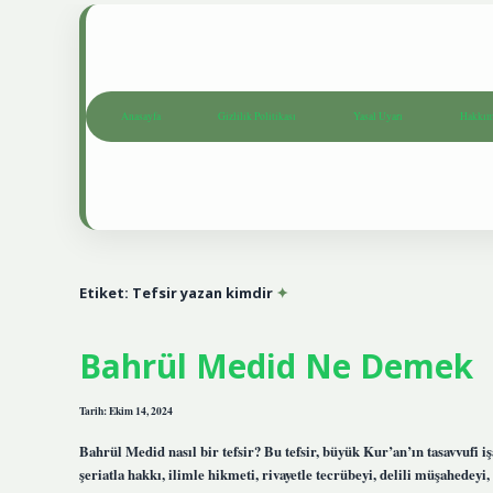
Anasayfa
Gizlilik Politikası
Yasal Uyarı
Hakkım
Etiket:
Tefsir yazan kimdir
Bahrül Medid Ne Demek
Tarih: Ekim 14, 2024
Bahrül Medid nasıl bir tefsir? Bu tefsir, büyük Kur’an’ın tasavvufi işa
şeriatla hakkı, ilimle hikmeti, rivayetle tecrübeyi, delili müşahedeyi, a