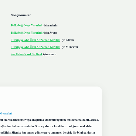
Son yorumlar
Balkabağı Neye Yararlıdır
için
admin
Balkabağı Neye Yararlıdır
için
Aysun
Türkiyeye Abd Üssü Ne Zaman Kuruldu
için
admin
Türkiyeye Abd Üssü Ne Zaman Kuruldu
için
Münevver
Acı Kahve Nasıl Bir Renk
için
admin
 @karabul
proaktif olarak denetleme veya araştırma yükümlülüğümüz bulunmamaktadır. Ancak,
r bağlantısı bulunmamaktadır. Sitede yalnızca kendi hazırladığımız makaleler
sadüfidir. Sitemiz, kar amacı gütmeyen ve tamamen ücretsiz bir bilgi paylaşım