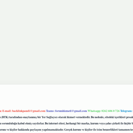
m:
E-mail:
backlinkpaneli@gmail.com
Teams:
forumhizmeti@gmail.com
Whatsapp: 0262 606 0 726
Telegram:
mu (BTK) tarafından onaylanmış bir Yer Sağlayıcı olarak hizmet vermektedir. Bu nedenle, sitedeki içerikleri 
 sorumluluğu kabul etmiş sayılırlar. Bu internet sitesi, herhangi bir marka, kurum veya şahıs şirketi ile hiçbi
kurum ve kişiler hakkında paylaşım yapılmamaktadır. Gerçek kurum ve kişiler ile isim benzerlikleri tamamen te