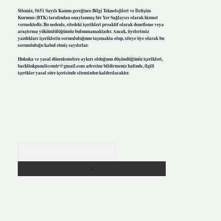
Sitemiz, 5651 Sayılı Kanun gereğince Bilgi Teknolojileri ve İletişim
Kurumu (BTK) tarafından onaylanmış bir Yer Sağlayıcı olarak hizmet
vermektedir. Bu nedenle, sitedeki içerikleri proaktif olarak denetleme veya
araştırma yükümlülüğümüz bulunmamaktadır. Ancak, üyelerimiz
yazdıkları içeriklerin sorumluluğunu taşımakta olup, siteye üye olarak bu
sorumluluğu kabul etmiş sayılırlar.
Hukuka ve yasal düzenlemelere aykırı olduğunu düşündüğünüz içerikleri,
backlinkpanelicomtr@gmail.com
adresine bildirmeniz halinde, ilgili
içerikler yasal süre içerisinde sitemizden kaldırılacaktır.
Arama