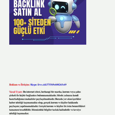
Reklam ve İletişim:
Skype: live:.cid.575569c608265c69
Yasal Uyarı:
Bu internet sitesi, herhangi bir marka, kurum veya şahıs
şirketi ile hiçbir bağlantısı bulunmamaktadır. Sitede yalnızca kendi
hazırladığımız makaleler paylaşılmaktadır. Burada yer alan içerikler
haber niteliği taşımamakta olup, gerçek kurum ve kişiler hakkında
paylaşım yapılmamaktadır. Gerçek kurum ve kişiler ile isim benzerlikleri
tamamen tesadüfidir. Sitemizdeki bilgiler taslak halindedir ve tavsiye
niteliği taşımazlar.