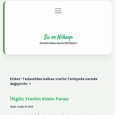
menüyü
Anasayfa
Gizlilik Politikası
Yasal Uyarı
aç
Hakkımızda
Su ve Hikaye
Denizden ilham alan keyifli bilgiler!
Etiket:
Tedavülden kalkan sterlin Türkiyede nerede
değiştirilir
İNgiliz Sterlini Kimin Parası
Tarih: Aralık 30, 2024