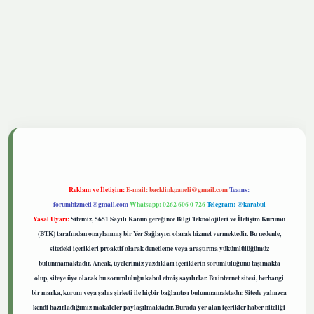
nbetgiris.live
Reklam ve İletişim:
E-mail:
backlinkpaneli@gmail.com
Teams:
forumhizmeti@gmail.com
Whatsapp: 0262 606 0 726
Telegram: @karabul
Yasal Uyarı:
Sitemiz, 5651 Sayılı Kanun gereğince Bilgi Teknolojileri ve İletişim Kurumu
(BTK) tarafından onaylanmış bir Yer Sağlayıcı olarak hizmet vermektedir. Bu nedenle,
sitedeki içerikleri proaktif olarak denetleme veya araştırma yükümlülüğümüz
bulunmamaktadır. Ancak, üyelerimiz yazdıkları içeriklerin sorumluluğunu taşımakta
olup, siteye üye olarak bu sorumluluğu kabul etmiş sayılırlar. Bu internet sitesi, herhangi
bir marka, kurum veya şahıs şirketi ile hiçbir bağlantısı bulunmamaktadır. Sitede yalnızca
kendi hazırladığımız makaleler paylaşılmaktadır. Burada yer alan içerikler haber niteliği