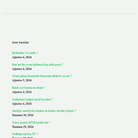
Sidebar
Son Yazılar
Elektrikte VA nedir ?
Ağustos 6, 2026
Kur’an’da yevm kelimesi kaç defa geçer ?
Ağustos 6, 2026
Avène güneş kreminde titanyum dioksit var mı ?
Ağustos 5, 2026
Balık yavrusuna ne denir ?
Ağustos 4, 2026
Alzheimer teşhisi nasıl koyulur ?
Ağustos 4, 2026
Akciğer ameliyatı olanlar ne kadar sürede iyileşir ?
Temmuz 30, 2026
Yatay geçişte KYK kesilir mi ?
Temmuz 29, 2026
Yeditepe tıp kaç TL ?