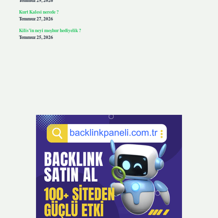
Temmuz 29, 2026
Kurt Kalesi nerede ?
Temmuz 27, 2026
Kilis’in neyi meşhur hediyelik ?
Temmuz 25, 2026