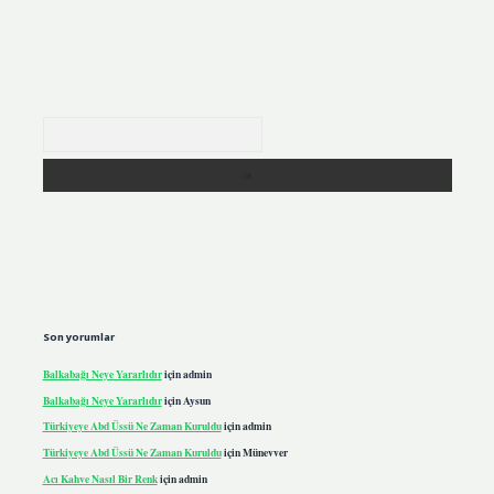
Arama
Son yorumlar
Balkabağı Neye Yararlıdır
için
admin
Balkabağı Neye Yararlıdır
için
Aysun
Türkiyeye Abd Üssü Ne Zaman Kuruldu
için
admin
Türkiyeye Abd Üssü Ne Zaman Kuruldu
için
Münevver
Acı Kahve Nasıl Bir Renk
için
admin