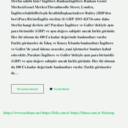
Sterlin sahibi kim? İngiltere Bankasıİngiltere Bankası Genel
MerkeziGenel MerkezThreadneedle Street, Londra,
İngiltereSahibiBirleşik KrallıkBaşkanAndrew Bailey (2020’den
beri)Para Birimiİngiliz sterlini (£) GBP (ISO 4217)6 satır daha
Sterlin hangi devlete ait? Paraları İngiltere ve Galler’dekiyle aynı
para birimidir (GBP) ve aynı değere sahiptir ancak farklı görünür.
Her iki ulusun da 100 £’a kadar değerinde banknotları vardır.
Farklı görünseler de İskoç ve Kuzey İrlanda banknotları İngiltere
ve Galler’de yasal ödeme aracıdır, yani işletmeler bunları kabul
edecektir. Paraları İngiltere ve Galler’dekiyle aynı para birimidir
(GBP) ve aynı değere sahiptir ancak farklı görünür. Her iki ulusun
da 100 £’a kadar değerinde banknotları vardır. Farklı görünseler
de…
İNgiliz
Devamını okuyun
Yorum Bırak
Sterlini
Kimin
Parası
https://www.nethane.net
https://fefo.com.tr
https://famo.com.tr
Sitemap