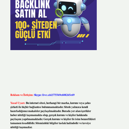
Reklam ve İletişim:
Skype: live:.cid.575569c608265c69
Yasal Uyarı:
Bu internet sitesi, herhangi bir marka, kurum veya şahıs
şirketi ile hiçbir bağlantısı bulunmamaktadır. Sitede yalnızca kendi
hazırladığımız makaleler paylaşılmaktadır. Burada yer alan içerikler
haber niteliği taşımamakta olup, gerçek kurum ve kişiler hakkında
paylaşım yapılmamaktadır. Gerçek kurum ve kişiler ile isim benzerlikleri
tamamen tesadüfidir. Sitemizdeki bilgiler taslak halindedir ve tavsiye
niteliği taşımazlar.