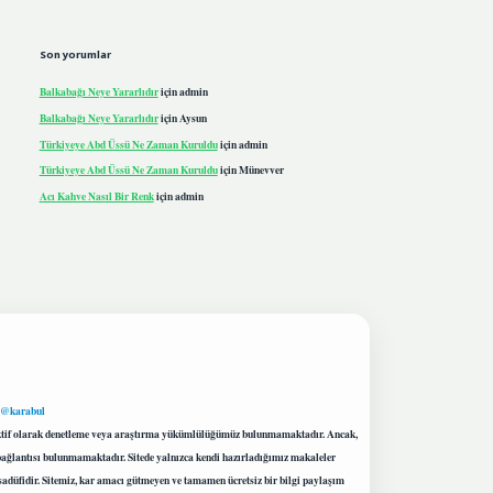
Son yorumlar
Balkabağı Neye Yararlıdır
için
admin
Balkabağı Neye Yararlıdır
için
Aysun
Türkiyeye Abd Üssü Ne Zaman Kuruldu
için
admin
Türkiyeye Abd Üssü Ne Zaman Kuruldu
için
Münevver
Acı Kahve Nasıl Bir Renk
için
admin
 @karabul
proaktif olarak denetleme veya araştırma yükümlülüğümüz bulunmamaktadır. Ancak,
r bağlantısı bulunmamaktadır. Sitede yalnızca kendi hazırladığımız makaleler
sadüfidir. Sitemiz, kar amacı gütmeyen ve tamamen ücretsiz bir bilgi paylaşım