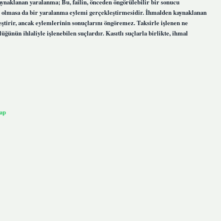
kaynaklanan yaralanma; Bu, failin, önceden öngörülebilir bir sonucu
ı olmasa da bir yaralanma eylemi gerçekleştirmesidir. İhmalden kaynaklanan
eştirir, ancak eylemlerinin sonuçlarını öngöremez. Taksirle işlenen ne
ünün ihlaliyle işlenebilen suçlardır. Kasıtlı suçlarla birlikte, ihmal
ap