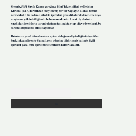
Sitemiz, 5651 Sayılı Kanun gereğince Bilgi Teknolojileri ve İletişim
Kurumu (BTK) tarafından onaylanmış bir Yer Sağlayıcı olarak hizmet
vermektedir. Bu nedenle, sitedeki içerikleri proaktif olarak denetleme veya
araştırma yükümlülüğümüz bulunmamaktadır. Ancak, üyelerimiz
yazdıkları içeriklerin sorumluluğunu taşımakta olup, siteye üye olarak bu
sorumluluğu kabul etmiş sayılırlar.
Hukuka ve yasal düzenlemelere aykırı olduğunu düşündüğünüz içerikleri,
backlinkpanelicomtr@gmail.com
adresine bildirmeniz halinde, ilgili
içerikler yasal süre içerisinde sitemizden kaldırılacaktır.
Arama