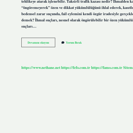
tehlikeye atarak işlenebilir. Taksirli trafik kazası nedir? İhmalden 
“öngöremeyerek” özen ve dikkat yükümlülüğünü ihlal ederek, kasıtl
bedensel zarar suçunda, fail eylemini kendi özgür iradesiyle gerçekl
demek? İhmal suçları, nesnel olarak öngörülebilir bir özen yükümlülüğ
suçları…
Taksirle
Devamını okuyun
Yorum Bırak
Ne
Anlama
Gelir
https://www.nethane.net
https://fefo.com.tr
https://famo.com.tr
Sitem