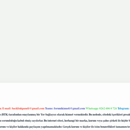
m:
E-mail:
backlinkpaneli@gmail.com
Teams:
forumhizmeti@gmail.com
Whatsapp: 0262 606 0 726
Telegram:
mu (BTK) tarafından onaylanmış bir Yer Sağlayıcı olarak hizmet vermektedir. Bu nedenle, sitedeki içerikleri 
 sorumluluğu kabul etmiş sayılırlar. Bu internet sitesi, herhangi bir marka, kurum veya şahıs şirketi ile hiçbi
kurum ve kişiler hakkında paylaşım yapılmamaktadır. Gerçek kurum ve kişiler ile isim benzerlikleri tamamen te