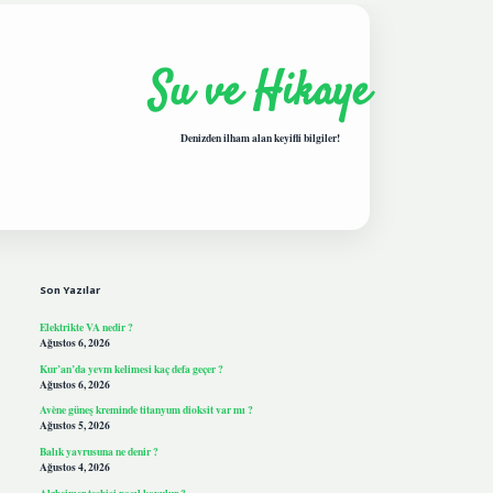
Su ve Hikaye
Denizden ilham alan keyifli bilgiler!
Sidebar
hiltonbetgiris.live
Son Yazılar
Elektrikte VA nedir ?
Ağustos 6, 2026
Kur’an’da yevm kelimesi kaç defa geçer ?
Ağustos 6, 2026
Avène güneş kreminde titanyum dioksit var mı ?
Ağustos 5, 2026
Balık yavrusuna ne denir ?
Ağustos 4, 2026
Alzheimer teşhisi nasıl koyulur ?