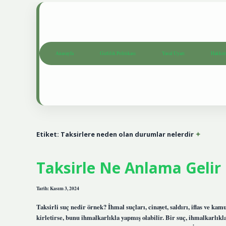
Anasayfa
Gizlilik Politikası
Yasal Uyarı
Hakkım
Etiket:
Taksirlere neden olan durumlar nelerdir
Taksirle Ne Anlama Gelir
Tarih: Kasım 3, 2024
Taksirli suç nedir örnek? İhmal suçları, cinayet, saldırı, iflas ve kam
kirletirse, bunu ihmalkarlıkla yapmış olabilir. Bir suç, ihmalkarlıkl