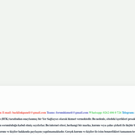
m:
E-mail:
backlinkpaneli@gmail.com
Teams:
forumhizmeti@gmail.com
Whatsapp: 0262 606 0 726
Telegram:
mu (BTK) tarafından onaylanmış bir Yer Sağlayıcı olarak hizmet vermektedir. Bu nedenle, sitedeki içerikleri 
 sorumluluğu kabul etmiş sayılırlar. Bu internet sitesi, herhangi bir marka, kurum veya şahıs şirketi ile hiçbi
kurum ve kişiler hakkında paylaşım yapılmamaktadır. Gerçek kurum ve kişiler ile isim benzerlikleri tamamen te