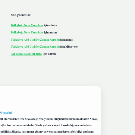
Son yorumlar
Balkabağı Neye Yararlıdır
için
admin
Balkabağı Neye Yararlıdır
için
Aysun
Türkiyeye Abd Üssü Ne Zaman Kuruldu
için
admin
Türkiyeye Abd Üssü Ne Zaman Kuruldu
için
Münevver
Acı Kahve Nasıl Bir Renk
için
admin
 @karabul
proaktif olarak denetleme veya araştırma yükümlülüğümüz bulunmamaktadır. Ancak,
r bağlantısı bulunmamaktadır. Sitede yalnızca kendi hazırladığımız makaleler
sadüfidir. Sitemiz, kar amacı gütmeyen ve tamamen ücretsiz bir bilgi paylaşım