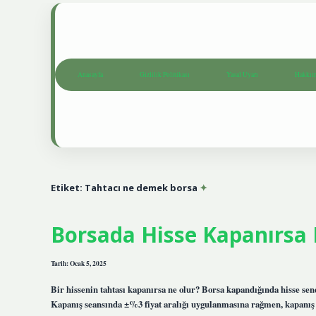
Anasayfa
Gizlilik Politikası
Yasal Uyarı
Hakkım
Etiket:
Tahtacı ne demek borsa
Borsada Hisse Kapanırsa
Tarih: Ocak 5, 2025
Bir hissenin tahtası kapanırsa ne olur? Borsa kapandığında hisse sen
Kapanış seansında ±%3 fiyat aralığı uygulanmasına rağmen, kapanış s