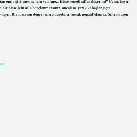
ttan emir girilmesine izin verilmez. Hisse senedi sıfıra düşer mi? Cevap hayır.
en bir hisse için asla borçlanmazsınız, ancak ne yazık ki başlangıçta
ayır. Bir hissenin değeri sıfıra düşebilir, ancak negatif olamaz. Sıfıra düşen
ap