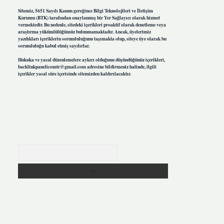
Sitemiz, 5651 Sayılı Kanun gereğince Bilgi Teknolojileri ve İletişim
Kurumu (BTK) tarafından onaylanmış bir Yer Sağlayıcı olarak hizmet
vermektedir. Bu nedenle, sitedeki içerikleri proaktif olarak denetleme veya
araştırma yükümlülüğümüz bulunmamaktadır. Ancak, üyelerimiz
yazdıkları içeriklerin sorumluluğunu taşımakta olup, siteye üye olarak bu
sorumluluğu kabul etmiş sayılırlar.
Hukuka ve yasal düzenlemelere aykırı olduğunu düşündüğünüz içerikleri,
backlinkpanelicomtr@gmail.com
adresine bildirmeniz halinde, ilgili
içerikler yasal süre içerisinde sitemizden kaldırılacaktır.
Arama