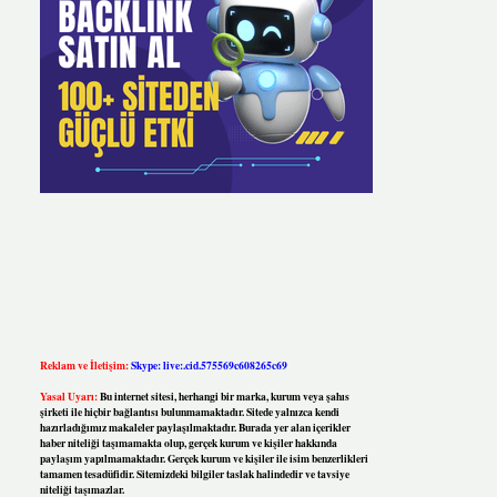
Reklam ve İletişim:
Skype: live:.cid.575569c608265c69
Yasal Uyarı:
Bu internet sitesi, herhangi bir marka, kurum veya şahıs
şirketi ile hiçbir bağlantısı bulunmamaktadır. Sitede yalnızca kendi
hazırladığımız makaleler paylaşılmaktadır. Burada yer alan içerikler
haber niteliği taşımamakta olup, gerçek kurum ve kişiler hakkında
paylaşım yapılmamaktadır. Gerçek kurum ve kişiler ile isim benzerlikleri
tamamen tesadüfidir. Sitemizdeki bilgiler taslak halindedir ve tavsiye
niteliği taşımazlar.