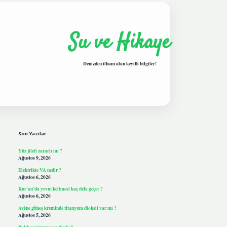
Su ve Hikaye
Denizden ilham alan keyifli bilgiler!
Sidebar
hiltonbetgiris.live
Son Yazılar
Yüz jileti zararlı mı ?
Ağustos 9, 2026
Elektrikte VA nedir ?
Ağustos 6, 2026
Kur’an’da yevm kelimesi kaç defa geçer ?
Ağustos 6, 2026
Avène güneş kreminde titanyum dioksit var mı ?
Ağustos 5, 2026
Balık yavrusuna ne denir ?