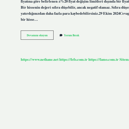
fiyatına göre belirlenen ±%20 fiyat değişim limitleri dışında bir fiya
Bir hissenin değeri sıfıra düşebilir, ancak negatif olamaz. Sıfıra düş
yatırdığınızdan daha fazla para kaybedebilirsiniz.29 Ekim 2024Cevap h
bir hisse…
Borsada
Devamını okuyun
Yorum Bırak
Hisse
Kapanırsa
Ne
Olur
https://www.nethane.net
https://fefo.com.tr
https://famo.com.tr
Sitem