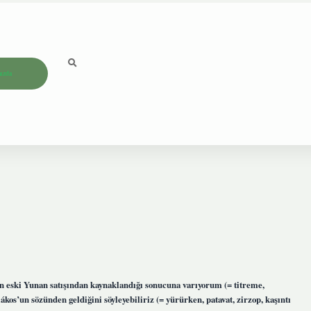
ızda
in eski Yunan satışından kaynaklandığı sonucuna varıyorum (= titreme,
ákos’un sözünden geldiğini söyleyebiliriz (= yürürken, patavat, zirzop, kaşıntı