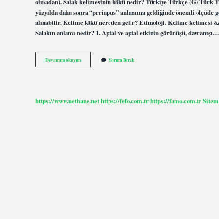
olmadan). Salak kelimesinin kökü nedir? Türkiye Türkçe (G) Türk Türk
yüzyılda daha sonra “prriapus” anlamına geldiğinde önemli ölçüde gen
alınabilir. Kelime kökü nereden gelir? Etimoloji. Kelime kelimesi كلمة (Kalima (t)) kelimesinden ödünç alınır “Söylenenler” ne anlama geliyor.
Salakın anlamı nedir? 1. Aptal ve aptal etkinin görünüşü, davranışı…
Salak
Devamını okuyun
Yorum Bırak
Nereden
Gelir
https://www.nethane.net
https://fefo.com.tr
https://famo.com.tr
Sitem