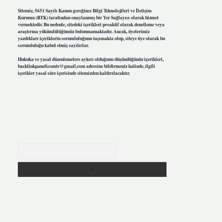
Sitemiz, 5651 Sayılı Kanun gereğince Bilgi Teknolojileri ve İletişim
Kurumu (BTK) tarafından onaylanmış bir Yer Sağlayıcı olarak hizmet
vermektedir. Bu nedenle, sitedeki içerikleri proaktif olarak denetleme veya
araştırma yükümlülüğümüz bulunmamaktadır. Ancak, üyelerimiz
yazdıkları içeriklerin sorumluluğunu taşımakta olup, siteye üye olarak bu
sorumluluğu kabul etmiş sayılırlar.
Hukuka ve yasal düzenlemelere aykırı olduğunu düşündüğünüz içerikleri,
backlinkpanelicomtr@gmail.com
adresine bildirmeniz halinde, ilgili
içerikler yasal süre içerisinde sitemizden kaldırılacaktır.
Arama