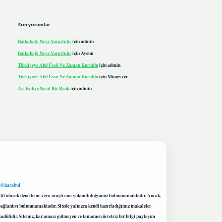
Son yorumlar
Balkabağı Neye Yararlıdır
için
admin
Balkabağı Neye Yararlıdır
için
Aysun
Türkiyeye Abd Üssü Ne Zaman Kuruldu
için
admin
Türkiyeye Abd Üssü Ne Zaman Kuruldu
için
Münevver
Acı Kahve Nasıl Bir Renk
için
admin
 @karabul
proaktif olarak denetleme veya araştırma yükümlülüğümüz bulunmamaktadır. Ancak,
r bağlantısı bulunmamaktadır. Sitede yalnızca kendi hazırladığımız makaleler
sadüfidir. Sitemiz, kar amacı gütmeyen ve tamamen ücretsiz bir bilgi paylaşım