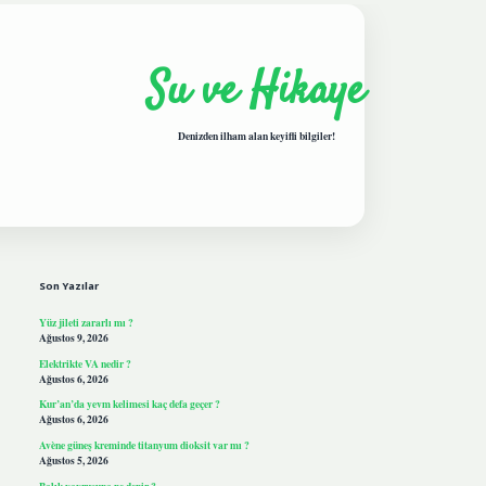
Su ve Hikaye
Denizden ilham alan keyifli bilgiler!
Sidebar
hiltonbetgiris.live
Son Yazılar
Yüz jileti zararlı mı ?
Ağustos 9, 2026
Elektrikte VA nedir ?
Ağustos 6, 2026
Kur’an’da yevm kelimesi kaç defa geçer ?
Ağustos 6, 2026
Avène güneş kreminde titanyum dioksit var mı ?
Ağustos 5, 2026
Balık yavrusuna ne denir ?