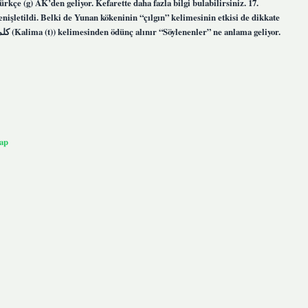
çe (g) AK’den geliyor. Kefarette daha fazla bilgi bulabilirsiniz. 17.
işletildi. Belki de Yunan kökeninin “çılgın” kelimesinin etkisi de dikkate
ap