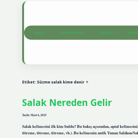
Anasayfa
Gizlilik Politikası
Yasal Uyarı
Hakkım
Etiket:
Süzme salak kime denir
Salak Nereden Gelir
Tarih: Mart 6, 2025
Salak kelimesini ilk kim buldu? Bu bakış açısından, aptal kelimesin
titreme, titreme, titreme, vb.). Bu kelimenin antik Yunan Salákon/Sal