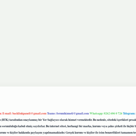
m:
E-mail:
backlinkpaneli@gmail.com
Teams:
forumhizmeti@gmail.com
Whatsapp: 0262 606 0 726
Telegram:
mu (BTK) tarafından onaylanmış bir Yer Sağlayıcı olarak hizmet vermektedir. Bu nedenle, sitedeki içerikleri 
 sorumluluğu kabul etmiş sayılırlar. Bu internet sitesi, herhangi bir marka, kurum veya şahıs şirketi ile hiçbi
kurum ve kişiler hakkında paylaşım yapılmamaktadır. Gerçek kurum ve kişiler ile isim benzerlikleri tamamen te