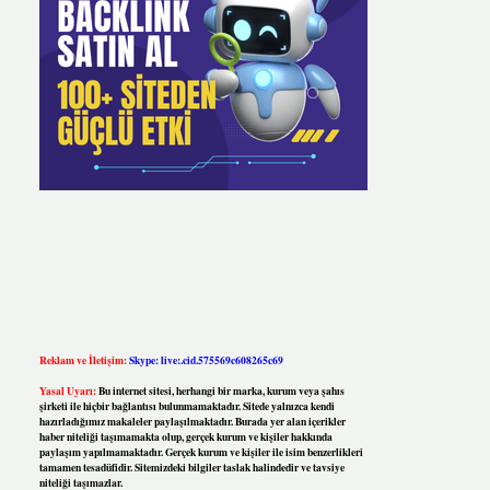
Reklam ve İletişim:
Skype: live:.cid.575569c608265c69
Yasal Uyarı:
Bu internet sitesi, herhangi bir marka, kurum veya şahıs
şirketi ile hiçbir bağlantısı bulunmamaktadır. Sitede yalnızca kendi
hazırladığımız makaleler paylaşılmaktadır. Burada yer alan içerikler
haber niteliği taşımamakta olup, gerçek kurum ve kişiler hakkında
paylaşım yapılmamaktadır. Gerçek kurum ve kişiler ile isim benzerlikleri
tamamen tesadüfidir. Sitemizdeki bilgiler taslak halindedir ve tavsiye
niteliği taşımazlar.