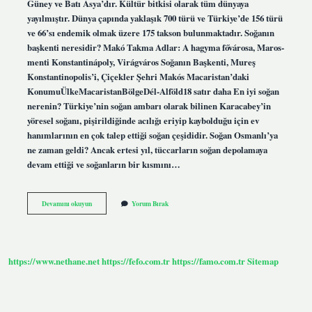
Güney ve Batı Asya’dır. Kültür bitkisi olarak tüm dünyaya
yayılmıştır. Dünya çapında yaklaşık 700 türü ve Türkiye’de 156 türü
ve 66’sı endemik olmak üzere 175 takson bulunmaktadır. Soğanın
başkenti neresidir? Makó Takma Adlar: A hagyma fővárosa, Maros-
menti Konstantinápoly, Virágváros Soğanın Başkenti, Mureş
Konstantinopolis’i, Çiçekler Şehri Makós Macaristan’daki
KonumuÜlkeMacaristanBölgeDél-Alföld18 satır daha En iyi soğan
nerenin? Türkiye’nin soğan ambarı olarak bilinen Karacabey’in
yöresel soğanı, pişirildiğinde acılığı eriyip kaybolduğu için ev
hanımlarının en çok talep ettiği soğan çeşididir. Soğan Osmanlı’ya
ne zaman geldi? Ancak ertesi yıl, tüccarların soğan depolamaya
devam ettiği ve soğanların bir kısmını…
Soğanın
Devamını okuyun
Yorum Bırak
Ana
Vatanı
Neresi
https://www.nethane.net
https://fefo.com.tr
https://famo.com.tr
Sitemap