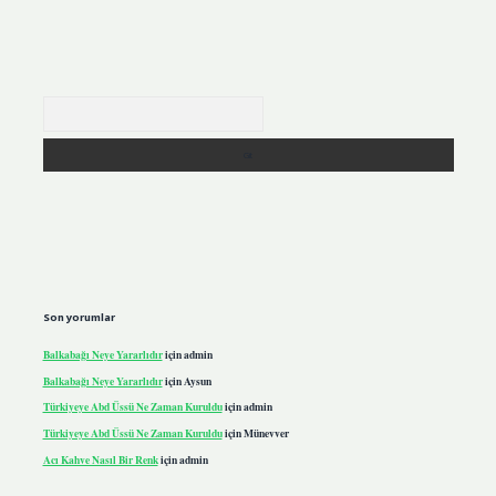
Arama
Son yorumlar
Balkabağı Neye Yararlıdır
için
admin
Balkabağı Neye Yararlıdır
için
Aysun
Türkiyeye Abd Üssü Ne Zaman Kuruldu
için
admin
Türkiyeye Abd Üssü Ne Zaman Kuruldu
için
Münevver
Acı Kahve Nasıl Bir Renk
için
admin