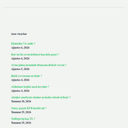
Sidebar
Son Yazılar
Elektrikte VA nedir ?
Ağustos 6, 2026
Kur’an’da yevm kelimesi kaç defa geçer ?
Ağustos 6, 2026
Avène güneş kreminde titanyum dioksit var mı ?
Ağustos 5, 2026
Balık yavrusuna ne denir ?
Ağustos 4, 2026
Alzheimer teşhisi nasıl koyulur ?
Ağustos 4, 2026
Akciğer ameliyatı olanlar ne kadar sürede iyileşir ?
Temmuz 30, 2026
Yatay geçişte KYK kesilir mi ?
Temmuz 29, 2026
Yeditepe tıp kaç TL ?
Temmuz 29, 2026