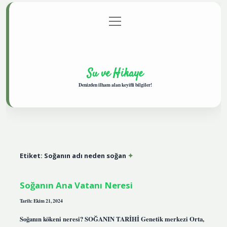
menüyü
Anasayfa
Gizlilik Politikası
Yasal Uyarı
aç
Hakkımızda
Su ve Hikaye
Denizden ilham alan keyifli bilgiler!
Etiket:
Soğanın adı neden soğan
Soğanın Ana Vatanı Neresi
Tarih: Ekim 21, 2024
Soğanın kökeni neresi? SOĞANIN TARİHİ Genetik merkezi Orta,