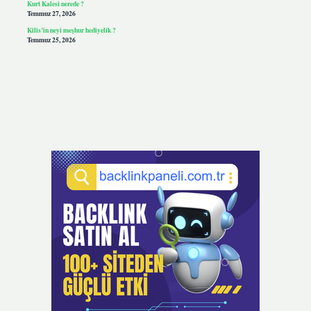
Kurt Kalesi nerede ?
Temmuz 27, 2026
Kilis’in neyi meşhur hediyelik ?
Temmuz 25, 2026