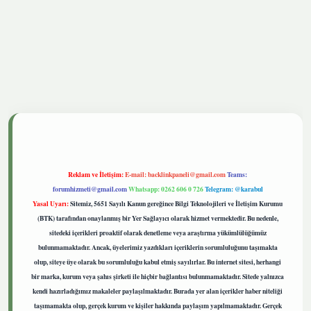
betgiris.live
Reklam ve İletişim:
E-mail:
backlinkpaneli@gmail.com
Teams:
forumhizmeti@gmail.com
Whatsapp: 0262 606 0 726
Telegram: @karabul
Yasal Uyarı:
Sitemiz, 5651 Sayılı Kanun gereğince Bilgi Teknolojileri ve İletişim Kurumu
(BTK) tarafından onaylanmış bir Yer Sağlayıcı olarak hizmet vermektedir. Bu nedenle,
sitedeki içerikleri proaktif olarak denetleme veya araştırma yükümlülüğümüz
bulunmamaktadır. Ancak, üyelerimiz yazdıkları içeriklerin sorumluluğunu taşımakta
olup, siteye üye olarak bu sorumluluğu kabul etmiş sayılırlar. Bu internet sitesi, herhangi
bir marka, kurum veya şahıs şirketi ile hiçbir bağlantısı bulunmamaktadır. Sitede yalnızca
kendi hazırladığımız makaleler paylaşılmaktadır. Burada yer alan içerikler haber niteliği
taşımamakta olup, gerçek kurum ve kişiler hakkında paylaşım yapılmamaktadır. Gerçek