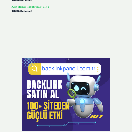
Kilis’in neyi meşhur hediyelik ?
Temmuz 25, 2026