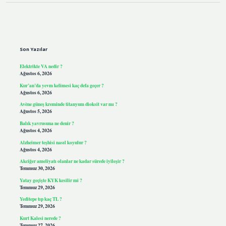
Sidebar
Son Yazılar
Elektrikte VA nedir ?
Ağustos 6, 2026
Kur’an’da yevm kelimesi kaç defa geçer ?
Ağustos 6, 2026
Avène güneş kreminde titanyum dioksit var mı ?
Ağustos 5, 2026
Balık yavrusuna ne denir ?
Ağustos 4, 2026
Alzheimer teşhisi nasıl koyulur ?
Ağustos 4, 2026
Akciğer ameliyatı olanlar ne kadar sürede iyileşir ?
Temmuz 30, 2026
Yatay geçişte KYK kesilir mi ?
Temmuz 29, 2026
Yeditepe tıp kaç TL ?
Temmuz 29, 2026
Kurt Kalesi nerede ?
Temmuz 27, 2026