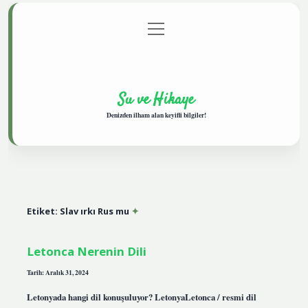
menüyü
Anasayfa
Gizlilik Politikası
Yasal Uyarı
aç
Hakkımızda
Su ve Hikaye
Denizden ilham alan keyifli bilgiler!
Etiket:
Slav ırkı Rus mu
Letonca Nerenin Dili
Tarih: Aralık 31, 2024
Letonyada hangi dil konuşuluyor? LetonyaLetonca / resmi dil