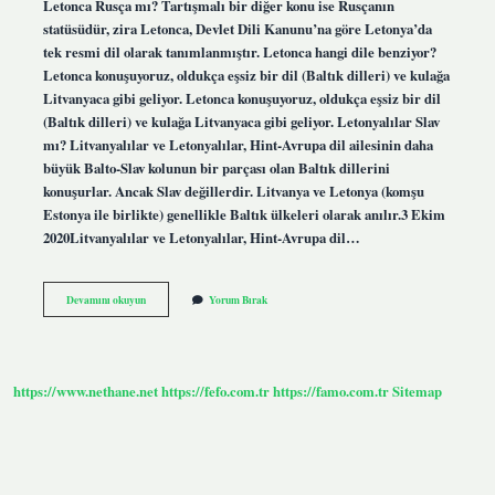
Letonca Rusça mı? Tartışmalı bir diğer konu ise Rusçanın
statüsüdür, zira Letonca, Devlet Dili Kanunu’na göre Letonya’da
tek resmi dil olarak tanımlanmıştır. Letonca hangi dile benziyor?
Letonca konuşuyoruz, oldukça eşsiz bir dil (Baltık dilleri) ve kulağa
Litvanyaca gibi geliyor. Letonca konuşuyoruz, oldukça eşsiz bir dil
(Baltık dilleri) ve kulağa Litvanyaca gibi geliyor. Letonyalılar Slav
mı? Litvanyalılar ve Letonyalılar, Hint-Avrupa dil ailesinin daha
büyük Balto-Slav kolunun bir parçası olan Baltık dillerini
konuşurlar. Ancak Slav değillerdir. Litvanya ve Letonya (komşu
Estonya ile birlikte) genellikle Baltık ülkeleri olarak anılır.3 Ekim
2020Litvanyalılar ve Letonyalılar, Hint-Avrupa dil…
Letonca
Devamını okuyun
Yorum Bırak
Nerenin
Dili
https://www.nethane.net
https://fefo.com.tr
https://famo.com.tr
Sitemap