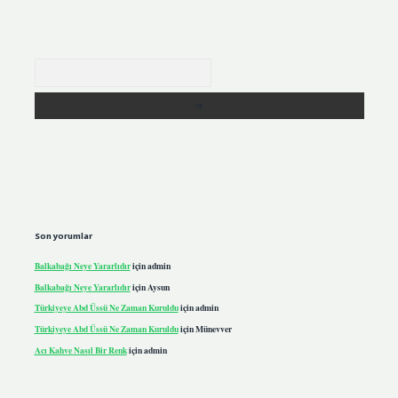
Arama
Son yorumlar
Balkabağı Neye Yararlıdır
için
admin
Balkabağı Neye Yararlıdır
için
Aysun
Türkiyeye Abd Üssü Ne Zaman Kuruldu
için
admin
Türkiyeye Abd Üssü Ne Zaman Kuruldu
için
Münevver
Acı Kahve Nasıl Bir Renk
için
admin