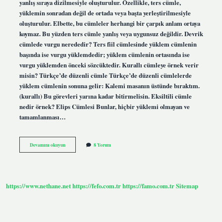
yanlış sıraya dizilmesiyle oluşturulur. Özellikle, ters cümle,
yüklemin sonradan değil de ortada veya başta yerleştirilmesiyle
oluşturulur. Elbette, bu cümleler herhangi bir çarpık anlam ortaya
koymaz. Bu yüzden ters cümle yanlış veya uygunsuz değildir. Devrik
cümlede vurgu nerededir? Ters fiil cümlesinde yüklem cümlenin
başında ise vurgu yüklemdedir; yüklem cümlenin ortasında ise
vurgu yüklemden önceki sözcüktedir. Kurallı cümleye örnek verir
misin? Türkçe’de düzenli cümle Türkçe’de düzenli cümlelerde
yüklem cümlenin sonuna gelir: Kalemi masanın üstünde bıraktım.
(kurallı) Bu görevleri yarına kadar bitirmelisin. Eksiltili cümle
nedir örnek? Elips Cümlesi Bunlar, hiçbir yüklemi olmayan ve
tamamlanması…
Devrik
Devamını okuyun
8 Yorum
Cümle
Örnekleri
Nedir
https://www.nethane.net
https://fefo.com.tr
https://famo.com.tr
Sitemap