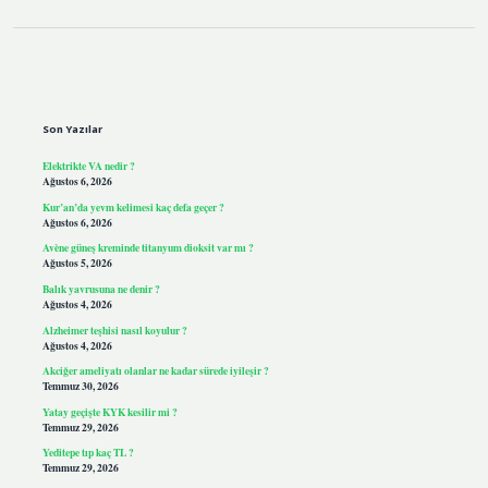
Sidebar
Son Yazılar
Elektrikte VA nedir ?
Ağustos 6, 2026
Kur’an’da yevm kelimesi kaç defa geçer ?
Ağustos 6, 2026
Avène güneş kreminde titanyum dioksit var mı ?
Ağustos 5, 2026
Balık yavrusuna ne denir ?
Ağustos 4, 2026
Alzheimer teşhisi nasıl koyulur ?
Ağustos 4, 2026
Akciğer ameliyatı olanlar ne kadar sürede iyileşir ?
Temmuz 30, 2026
Yatay geçişte KYK kesilir mi ?
Temmuz 29, 2026
Yeditepe tıp kaç TL ?
Temmuz 29, 2026