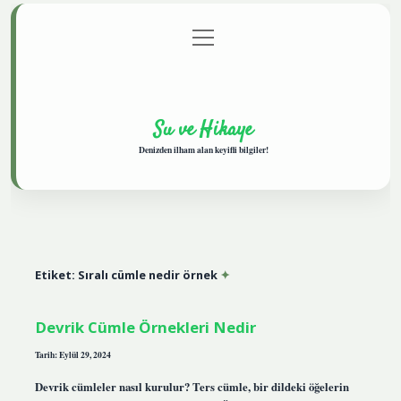
menüyü
Anasayfa
Gizlilik Politikası
Yasal Uyarı
aç
Hakkımızda
Su ve Hikaye
Denizden ilham alan keyifli bilgiler!
Etiket:
Sıralı cümle nedir örnek
Devrik Cümle Örnekleri Nedir
Tarih: Eylül 29, 2024
Devrik cümleler nasıl kurulur? Ters cümle, bir dildeki öğelerin