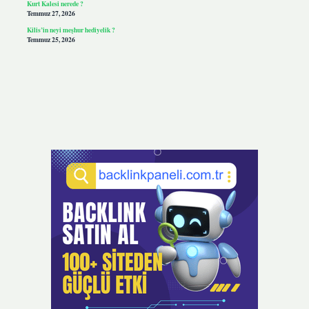
Kurt Kalesi nerede ?
Temmuz 27, 2026
Kilis’in neyi meşhur hediyelik ?
Temmuz 25, 2026