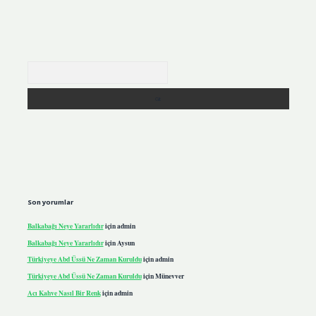
Arama
Son yorumlar
Balkabağı Neye Yararlıdır
için
admin
Balkabağı Neye Yararlıdır
için
Aysun
Türkiyeye Abd Üssü Ne Zaman Kuruldu
için
admin
Türkiyeye Abd Üssü Ne Zaman Kuruldu
için
Münevver
Acı Kahve Nasıl Bir Renk
için
admin