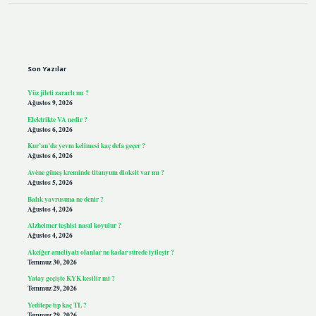
Sidebar
Son Yazılar
Yüz jileti zararlı mı ?
Ağustos 9, 2026
Elektrikte VA nedir ?
Ağustos 6, 2026
Kur’an’da yevm kelimesi kaç defa geçer ?
Ağustos 6, 2026
Avène güneş kreminde titanyum dioksit var mı ?
Ağustos 5, 2026
Balık yavrusuna ne denir ?
Ağustos 4, 2026
Alzheimer teşhisi nasıl koyulur ?
Ağustos 4, 2026
Akciğer ameliyatı olanlar ne kadar sürede iyileşir ?
Temmuz 30, 2026
Yatay geçişte KYK kesilir mi ?
Temmuz 29, 2026
Yeditepe tıp kaç TL ?
Temmuz 29, 2026