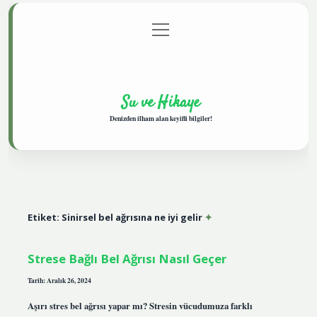
menüyü
Anasayfa
Gizlilik Politikası
Yasal Uyarı
aç
Hakkımızda
Su ve Hikaye
Denizden ilham alan keyifli bilgiler!
Etiket:
Sinirsel bel ağrısına ne iyi gelir
Strese Bağlı Bel Ağrısı Nasıl Geçer
Tarih: Aralık 26, 2024
Aşırı stres bel ağrısı yapar mı? Stresin vücudumuza farklı