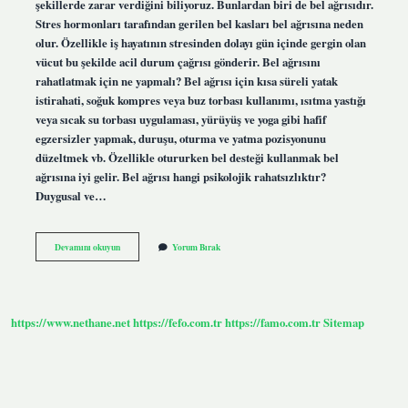
şekillerde zarar verdiğini biliyoruz. Bunlardan biri de bel ağrısıdır.
Stres hormonları tarafından gerilen bel kasları bel ağrısına neden
olur. Özellikle iş hayatının stresinden dolayı gün içinde gergin olan
vücut bu şekilde acil durum çağrısı gönderir. Bel ağrısını
rahatlatmak için ne yapmalı? Bel ağrısı için kısa süreli yatak
istirahati, soğuk kompres veya buz torbası kullanımı, ısıtma yastığı
veya sıcak su torbası uygulaması, yürüyüş ve yoga gibi hafif
egzersizler yapmak, duruşu, oturma ve yatma pozisyonunu
düzeltmek vb. Özellikle otururken bel desteği kullanmak bel
ağrısına iyi gelir. Bel ağrısı hangi psikolojik rahatsızlıktır?
Duygusal ve…
Strese
Devamını okuyun
Yorum Bırak
Bağlı
Bel
Ağrısı
Nasıl
Geçer
https://www.nethane.net
https://fefo.com.tr
https://famo.com.tr
Sitemap