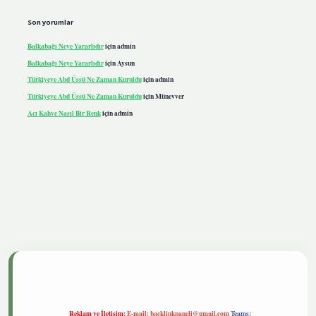
Son yorumlar
Balkabağı Neye Yararlıdır
için
admin
Balkabağı Neye Yararlıdır
için
Aysun
Türkiyeye Abd Üssü Ne Zaman Kuruldu
için
admin
Türkiyeye Abd Üssü Ne Zaman Kuruldu
için
Münevver
Acı Kahve Nasıl Bir Renk
için
admin
giris.live
Reklam ve İletişim:
E-mail:
backlinkpaneli@gmail.com
Teams: