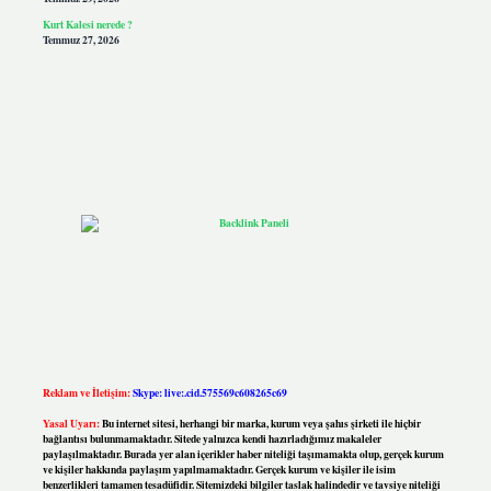
Kurt Kalesi nerede ?
Temmuz 27, 2026
Reklam ve İletişim:
Skype: live:.cid.575569c608265c69
Yasal Uyarı:
Bu internet sitesi, herhangi bir marka, kurum veya şahıs şirketi ile hiçbir
bağlantısı bulunmamaktadır. Sitede yalnızca kendi hazırladığımız makaleler
paylaşılmaktadır. Burada yer alan içerikler haber niteliği taşımamakta olup, gerçek kurum
ve kişiler hakkında paylaşım yapılmamaktadır. Gerçek kurum ve kişiler ile isim
benzerlikleri tamamen tesadüfidir. Sitemizdeki bilgiler taslak halindedir ve tavsiye niteliği