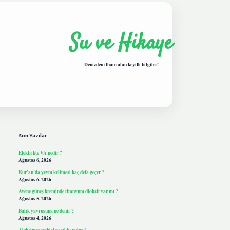
Su ve Hikaye
Denizden ilham alan keyifli bilgiler!
Sidebar
hiltonbetgiris.live
Son Yazılar
Elektrikte VA nedir ?
Ağustos 6, 2026
Kur’an’da yevm kelimesi kaç defa geçer ?
Ağustos 6, 2026
Avène güneş kreminde titanyum dioksit var mı ?
Ağustos 5, 2026
Balık yavrusuna ne denir ?
Ağustos 4, 2026
Alzheimer teşhisi nasıl koyulur ?