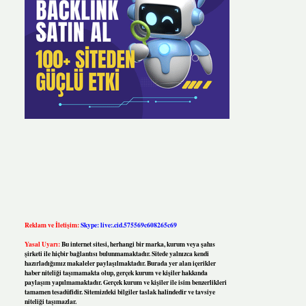
Reklam ve İletişim:
Skype: live:.cid.575569c608265c69
Yasal Uyarı:
Bu internet sitesi, herhangi bir marka, kurum veya şahıs
şirketi ile hiçbir bağlantısı bulunmamaktadır. Sitede yalnızca kendi
hazırladığımız makaleler paylaşılmaktadır. Burada yer alan içerikler
haber niteliği taşımamakta olup, gerçek kurum ve kişiler hakkında
paylaşım yapılmamaktadır. Gerçek kurum ve kişiler ile isim benzerlikleri
tamamen tesadüfidir. Sitemizdeki bilgiler taslak halindedir ve tavsiye
niteliği taşımazlar.