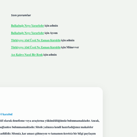
Son yorumlar
Balkabağı Neye Yararlıdır
için
admin
Balkabağı Neye Yararlıdır
için
Aysun
Türkiyeye Abd Üssü Ne Zaman Kuruldu
için
admin
Türkiyeye Abd Üssü Ne Zaman Kuruldu
için
Münevver
Acı Kahve Nasıl Bir Renk
için
admin
 @karabul
proaktif olarak denetleme veya araştırma yükümlülüğümüz bulunmamaktadır. Ancak,
r bağlantısı bulunmamaktadır. Sitede yalnızca kendi hazırladığımız makaleler
sadüfidir. Sitemiz, kar amacı gütmeyen ve tamamen ücretsiz bir bilgi paylaşım