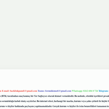
m:
E-mail:
backlinkpaneli@gmail.com
Teams:
forumhizmeti@gmail.com
Whatsapp: 0262 606 0 726
Telegram:
mu (BTK) tarafından onaylanmış bir Yer Sağlayıcı olarak hizmet vermektedir. Bu nedenle, sitedeki içerikleri 
 sorumluluğu kabul etmiş sayılırlar. Bu internet sitesi, herhangi bir marka, kurum veya şahıs şirketi ile hiçbi
kurum ve kişiler hakkında paylaşım yapılmamaktadır. Gerçek kurum ve kişiler ile isim benzerlikleri tamamen te