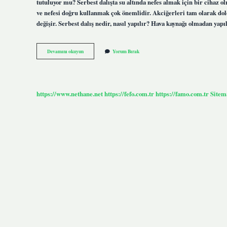
tutuluyor mu? Serbest dalışta su altında nefes almak için bir cihaz 
ve nefesi doğru kullanmak çok önemlidir. Akciğerleri tam olarak dold
değişir. Serbest dalış nedir, nasıl yapılır? Hava kaynağı olmadan yapı
Serbest
Devamını okuyun
Yorum Bırak
Dalış
Tüplü
Mü
https://www.nethane.net
https://fefo.com.tr
https://famo.com.tr
Sitem