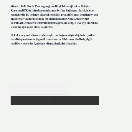
Sitemiz, 5651 Sayılı Kanun gereğince Bilgi Teknolojileri ve İletişim
Kurumu (BTK) tarafından onaylanmış bir Yer Sağlayıcı olarak hizmet
vermektedir. Bu nedenle, sitedeki içerikleri proaktif olarak denetleme veya
araştırma yükümlülüğümüz bulunmamaktadır. Ancak, üyelerimiz
yazdıkları içeriklerin sorumluluğunu taşımakta olup, siteye üye olarak bu
sorumluluğu kabul etmiş sayılırlar.
Hukuka ve yasal düzenlemelere aykırı olduğunu düşündüğünüz içerikleri,
backlinkpanelicomtr@gmail.com
adresine bildirmeniz halinde, ilgili
içerikler yasal süre içerisinde sitemizden kaldırılacaktır.
Arama