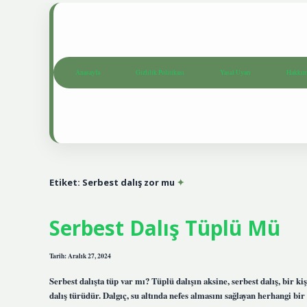
Anasayfa
Gizlilik Politikası
Yasal Uyarı
Hakkım
Etiket:
Serbest dalış zor mu
Serbest Dalış Tüplü Mü
Tarih: Aralık 27, 2024
Serbest dalışta tüp var mı? Tüplü dalışın aksine, serbest dalış, bir k
dalış türüdür. Dalgıç, su altında nefes almasını sağlayan herhangi bir