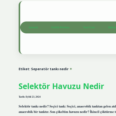
Anasayfa
Gizlilik Politikası
Yasal Uyarı
Hakkım
Etiket:
Seperatör tankı nedir
Selektör Havuzu Nedir
Tarih: Eylül 23, 2024
Selektör tankı nedir? Seçici tank: Seçici, anaerobik tanktan gelen 
anaerobik bir tanktır. Son çökeltim havuzu nedir? İkincil çöktürme tes