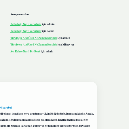
Son yorumlar
Balkabağı Neye Yararlıdır
için
admin
Balkabağı Neye Yararlıdır
için
Aysun
Türkiyeye Abd Üssü Ne Zaman Kuruldu
için
admin
Türkiyeye Abd Üssü Ne Zaman Kuruldu
için
Münevver
Acı Kahve Nasıl Bir Renk
için
admin
 @karabul
proaktif olarak denetleme veya araştırma yükümlülüğümüz bulunmamaktadır. Ancak,
r bağlantısı bulunmamaktadır. Sitede yalnızca kendi hazırladığımız makaleler
sadüfidir. Sitemiz, kar amacı gütmeyen ve tamamen ücretsiz bir bilgi paylaşım