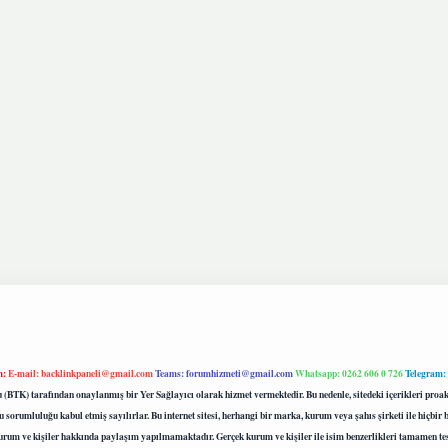
m:
E-mail:
backlinkpaneli@gmail.com
Teams:
forumhizmeti@gmail.com
Whatsapp: 0262 606 0 726
Telegram:
mu (BTK) tarafından onaylanmış bir Yer Sağlayıcı olarak hizmet vermektedir. Bu nedenle, sitedeki içerikleri 
 sorumluluğu kabul etmiş sayılırlar. Bu internet sitesi, herhangi bir marka, kurum veya şahıs şirketi ile hiçbi
kurum ve kişiler hakkında paylaşım yapılmamaktadır. Gerçek kurum ve kişiler ile isim benzerlikleri tamamen te