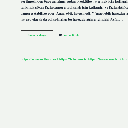
verilmesinden önce arıtılmış sudan biyokütleyi ayırmak için kullanı
tankında çöken fazla çamuru toplamak için kullanılır ve fazla aktif
çamuru stabilize eder. Anaerobik havuz nedir? Anaerobik havuzlar atı
havuzu olarak da adlandırılan bu havuzda atıksu içindeki fosfor…
Selektör
Devamını okuyun
Yorum Bırak
Havuzu
Nedir
https://www.nethane.net
https://fefo.com.tr
https://famo.com.tr
Sitem