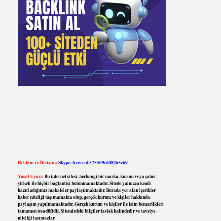
Reklam ve İletişim:
Skype: live:.cid.575569c608265c69
Yasal Uyarı:
Bu internet sitesi, herhangi bir marka, kurum veya şahıs
şirketi ile hiçbir bağlantısı bulunmamaktadır. Sitede yalnızca kendi
hazırladığımız makaleler paylaşılmaktadır. Burada yer alan içerikler
haber niteliği taşımamakta olup, gerçek kurum ve kişiler hakkında
paylaşım yapılmamaktadır. Gerçek kurum ve kişiler ile isim benzerlikleri
tamamen tesadüfidir. Sitemizdeki bilgiler taslak halindedir ve tavsiye
niteliği taşımazlar.