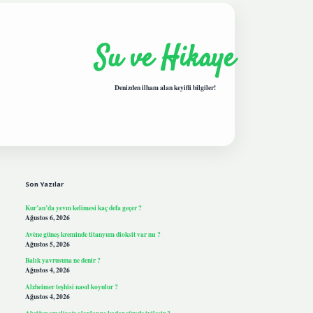
Su ve Hikaye
Denizden ilham alan keyifli bilgiler!
Sidebar
hiltonbetgiris.live
Son Yazılar
Kur’an’da yevm kelimesi kaç defa geçer ?
Ağustos 6, 2026
Avène güneş kreminde titanyum dioksit var mı ?
Ağustos 5, 2026
Balık yavrusuna ne denir ?
Ağustos 4, 2026
Alzheimer teşhisi nasıl koyulur ?
Ağustos 4, 2026
Akciğer ameliyatı olanlar ne kadar sürede iyileşir ?