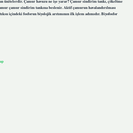
lan ünitelerdir. Çamur havuzu ne işe yarar? Çamur sindirim tankı, çökeltme
 çamur çamur sindirim tankına beslenir. Aktif çamurun havalandırılması
ksu içindeki fosforun biyolojik arıtımının ilk işlem adımıdır. Biyofosfor
ap