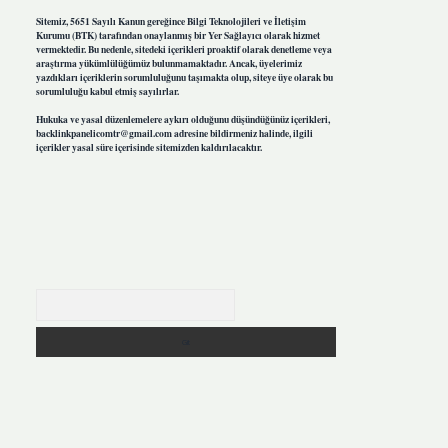
Sitemiz, 5651 Sayılı Kanun gereğince Bilgi Teknolojileri ve İletişim
Kurumu (BTK) tarafından onaylanmış bir Yer Sağlayıcı olarak hizmet
vermektedir. Bu nedenle, sitedeki içerikleri proaktif olarak denetleme veya
araştırma yükümlülüğümüz bulunmamaktadır. Ancak, üyelerimiz
yazdıkları içeriklerin sorumluluğunu taşımakta olup, siteye üye olarak bu
sorumluluğu kabul etmiş sayılırlar.
Hukuka ve yasal düzenlemelere aykırı olduğunu düşündüğünüz içerikleri,
backlinkpanelicomtr@gmail.com
adresine bildirmeniz halinde, ilgili
içerikler yasal süre içerisinde sitemizden kaldırılacaktır.
Arama