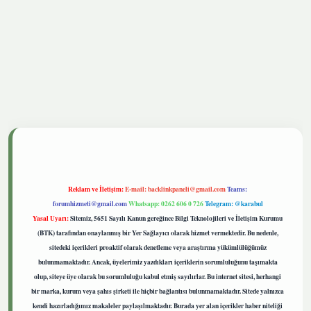
betgiris.live
Reklam ve İletişim:
E-mail:
backlinkpaneli@gmail.com
Teams:
forumhizmeti@gmail.com
Whatsapp: 0262 606 0 726
Telegram: @karabul
Yasal Uyarı:
Sitemiz, 5651 Sayılı Kanun gereğince Bilgi Teknolojileri ve İletişim Kurumu
(BTK) tarafından onaylanmış bir Yer Sağlayıcı olarak hizmet vermektedir. Bu nedenle,
sitedeki içerikleri proaktif olarak denetleme veya araştırma yükümlülüğümüz
bulunmamaktadır. Ancak, üyelerimiz yazdıkları içeriklerin sorumluluğunu taşımakta
olup, siteye üye olarak bu sorumluluğu kabul etmiş sayılırlar. Bu internet sitesi, herhangi
bir marka, kurum veya şahıs şirketi ile hiçbir bağlantısı bulunmamaktadır. Sitede yalnızca
kendi hazırladığımız makaleler paylaşılmaktadır. Burada yer alan içerikler haber niteliği