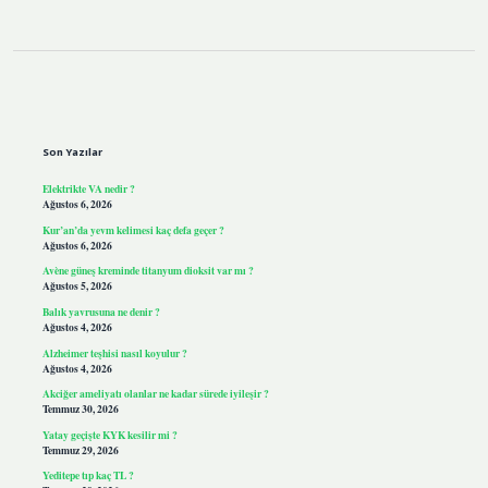
Sidebar
Son Yazılar
Elektrikte VA nedir ?
Ağustos 6, 2026
Kur’an’da yevm kelimesi kaç defa geçer ?
Ağustos 6, 2026
Avène güneş kreminde titanyum dioksit var mı ?
Ağustos 5, 2026
Balık yavrusuna ne denir ?
Ağustos 4, 2026
Alzheimer teşhisi nasıl koyulur ?
Ağustos 4, 2026
Akciğer ameliyatı olanlar ne kadar sürede iyileşir ?
Temmuz 30, 2026
Yatay geçişte KYK kesilir mi ?
Temmuz 29, 2026
Yeditepe tıp kaç TL ?