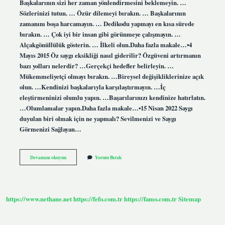
Başkalarının sizi her zaman yönlendirmesini beklemeyin. …
Sözlerinizi tutun. … Özür dilemeyi bırakın. … Başkalarının
zamanını boşa harcamayın. … Dedikodu yapmayı en kısa sürede
bırakın. … Çok iyi bir insan gibi görünmeye çalışmayın. …
Alçakgönüllülük gösterin. … İlkeli olun.Daha fazla makale…•4
Mayıs 2015 Öz saygı eksikliği nasıl giderilir? Özgüveni artırmanın
bazı yolları nelerdir? …Gerçekçi hedefler belirleyin. …
Mükemmeliyetçi olmayı bırakın. …Bireysel değişikliklerinize açık
olun. …Kendinizi başkalarıyla karşılaştırmayın. …İç
eleştirmeninizi olumlu yapın. …Başarılarınızı kendinize hatırlatın.
…Olumlamalar yapın.Daha fazla makale…•15 Nisan 2022 Saygı
duyulan biri olmak için ne yapmalı? Sevilmenizi ve Saygı
Görmenizi Sağlayan…
Kaybedilen
Devamını okuyun
Yorum Bırak
Saygı
Nasıl
Kazanılır
https://www.nethane.net
https://fefo.com.tr
https://famo.com.tr
Sitemap