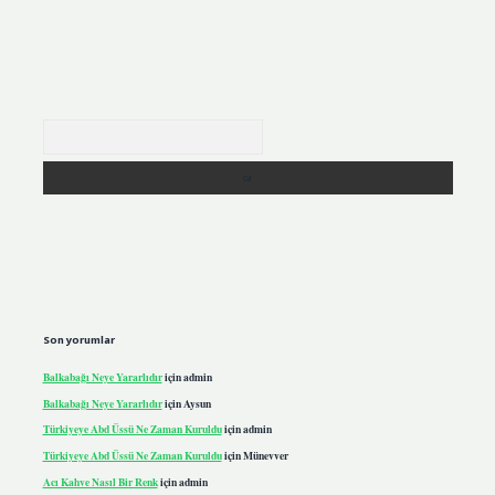
Arama
Son yorumlar
Balkabağı Neye Yararlıdır
için
admin
Balkabağı Neye Yararlıdır
için
Aysun
Türkiyeye Abd Üssü Ne Zaman Kuruldu
için
admin
Türkiyeye Abd Üssü Ne Zaman Kuruldu
için
Münevver
Acı Kahve Nasıl Bir Renk
için
admin