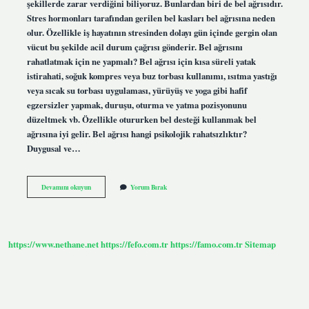
şekillerde zarar verdiğini biliyoruz. Bunlardan biri de bel ağrısıdır.
Stres hormonları tarafından gerilen bel kasları bel ağrısına neden
olur. Özellikle iş hayatının stresinden dolayı gün içinde gergin olan
vücut bu şekilde acil durum çağrısı gönderir. Bel ağrısını
rahatlatmak için ne yapmalı? Bel ağrısı için kısa süreli yatak
istirahati, soğuk kompres veya buz torbası kullanımı, ısıtma yastığı
veya sıcak su torbası uygulaması, yürüyüş ve yoga gibi hafif
egzersizler yapmak, duruşu, oturma ve yatma pozisyonunu
düzeltmek vb. Özellikle otururken bel desteği kullanmak bel
ağrısına iyi gelir. Bel ağrısı hangi psikolojik rahatsızlıktır?
Duygusal ve…
Strese
Devamını okuyun
Yorum Bırak
Bağlı
Bel
Ağrısı
Nasıl
Geçer
https://www.nethane.net
https://fefo.com.tr
https://famo.com.tr
Sitemap