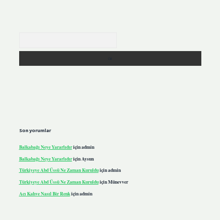
Arama
Son yorumlar
Balkabağı Neye Yararlıdır
için
admin
Balkabağı Neye Yararlıdır
için
Aysun
Türkiyeye Abd Üssü Ne Zaman Kuruldu
için
admin
Türkiyeye Abd Üssü Ne Zaman Kuruldu
için
Münevver
Acı Kahve Nasıl Bir Renk
için
admin