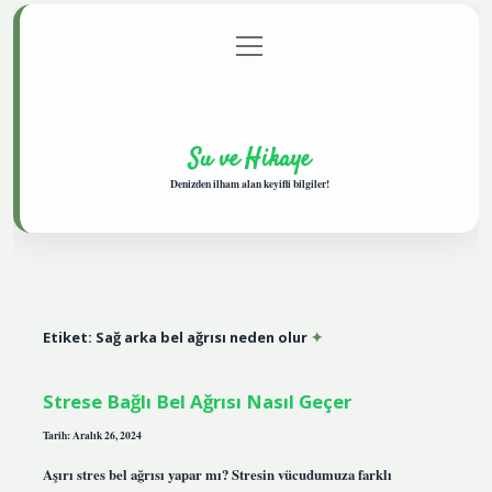
menüyü
Anasayfa
Gizlilik Politikası
Yasal Uyarı
aç
Hakkımızda
Su ve Hikaye
Denizden ilham alan keyifli bilgiler!
Etiket:
Sağ arka bel ağrısı neden olur
Strese Bağlı Bel Ağrısı Nasıl Geçer
Tarih: Aralık 26, 2024
Aşırı stres bel ağrısı yapar mı? Stresin vücudumuza farklı