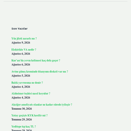
Sidebar
Son Yazılar
Yüz jileti zararlı mı ?
Ağustos 9, 2026
Elektrikte VA nedir ?
Ağustos 6, 2026
Kur’an’da yevm kelimesi kaç defa geçer ?
Ağustos 6, 2026
Avène güneş kreminde titanyum dioksit var mı ?
Ağustos 5, 2026
Balık yavrusuna ne denir ?
Ağustos 4, 2026
Alzheimer teşhisi nasıl koyulur ?
Ağustos 4, 2026
Akciğer ameliyatı olanlar ne kadar sürede iyileşir ?
Temmuz 30, 2026
Yatay geçişte KYK kesilir mi ?
Temmuz 29, 2026
Yeditepe tıp kaç TL ?
Temmuz 29, 2026