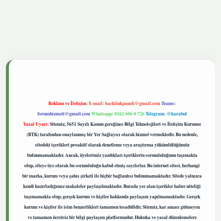
betgiris.live
Reklam ve İletişim:
E-mail:
backlinkpaneli@gmail.com
Teams:
forumhizmeti@gmail.com
Whatsapp: 0262 606 0 726
Telegram: @karabul
Yasal Uyarı:
Sitemiz, 5651 Sayılı Kanun gereğince Bilgi Teknolojileri ve İletişim Kurumu
(BTK) tarafından onaylanmış bir Yer Sağlayıcı olarak hizmet vermektedir. Bu nedenle,
sitedeki içerikleri proaktif olarak denetleme veya araştırma yükümlülüğümüz
bulunmamaktadır. Ancak, üyelerimiz yazdıkları içeriklerin sorumluluğunu taşımakta
olup, siteye üye olarak bu sorumluluğu kabul etmiş sayılırlar. Bu internet sitesi, herhangi
bir marka, kurum veya şahıs şirketi ile hiçbir bağlantısı bulunmamaktadır. Sitede yalnızca
kendi hazırladığımız makaleler paylaşılmaktadır. Burada yer alan içerikler haber niteliği
taşımamakta olup, gerçek kurum ve kişiler hakkında paylaşım yapılmamaktadır. Gerçek
kurum ve kişiler ile isim benzerlikleri tamamen tesadüfidir. Sitemiz, kar amacı gütmeyen
ve tamamen ücretsiz bir bilgi paylaşım platformudur. Hukuka ve yasal düzenlemelere