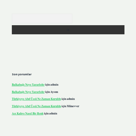
Arama
Son yorumlar
Balkabağı Neye Yararlıdır
için
admin
Balkabağı Neye Yararlıdır
için
Aysun
Türkiyeye Abd Üssü Ne Zaman Kuruldu
için
admin
Türkiyeye Abd Üssü Ne Zaman Kuruldu
için
Münevver
Acı Kahve Nasıl Bir Renk
için
admin