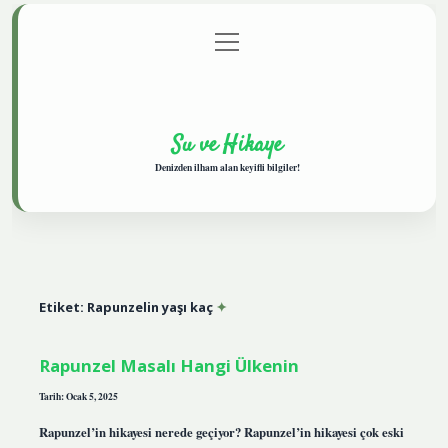
menüyü
Anasayfa
Gizlilik Politikası
Yasal Uyarı
aç
Hakkımızda
Su ve Hikaye
Denizden ilham alan keyifli bilgiler!
Etiket:
Rapunzelin yaşı kaç
Rapunzel Masalı Hangi Ülkenin
Tarih: Ocak 5, 2025
Rapunzel’in hikayesi nerede geçiyor? Rapunzel’in hikayesi çok eski