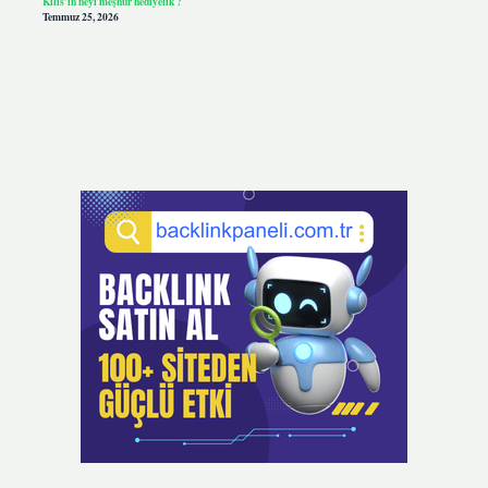
Kilis’in neyi meşhur hediyelik ?
Temmuz 25, 2026