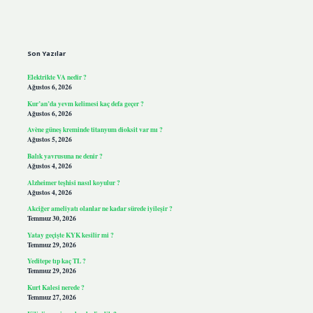
Sidebar
Son Yazılar
Elektrikte VA nedir ?
Ağustos 6, 2026
Kur’an’da yevm kelimesi kaç defa geçer ?
Ağustos 6, 2026
Avène güneş kreminde titanyum dioksit var mı ?
Ağustos 5, 2026
Balık yavrusuna ne denir ?
Ağustos 4, 2026
Alzheimer teşhisi nasıl koyulur ?
Ağustos 4, 2026
Akciğer ameliyatı olanlar ne kadar sürede iyileşir ?
Temmuz 30, 2026
Yatay geçişte KYK kesilir mi ?
Temmuz 29, 2026
Yeditepe tıp kaç TL ?
Temmuz 29, 2026
Kurt Kalesi nerede ?
Temmuz 27, 2026