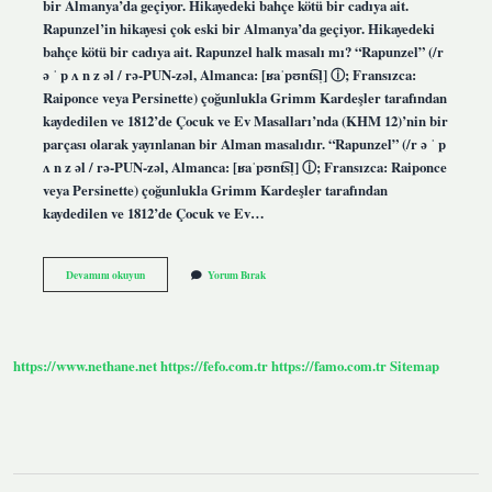
bir Almanya’da geçiyor. Hikayedeki bahçe kötü bir cadıya ait.
Rapunzel’in hikayesi çok eski bir Almanya’da geçiyor. Hikayedeki
bahçe kötü bir cadıya ait. Rapunzel halk masalı mı? “Rapunzel” (/r
ə ˈ p ʌ n z əl / rə-PUN-zəl, Almanca: [ʁaˈpʊnt͡sl̩] ⓘ; Fransızca:
Raiponce veya Persinette) çoğunlukla Grimm Kardeşler tarafından
kaydedilen ve 1812’de Çocuk ve Ev Masalları’nda (KHM 12)’nin bir
parçası olarak yayınlanan bir Alman masalıdır. “Rapunzel” (/r ə ˈ p
ʌ n z əl / rə-PUN-zəl, Almanca: [ʁaˈpʊnt͡sl̩] ⓘ; Fransızca: Raiponce
veya Persinette) çoğunlukla Grimm Kardeşler tarafından
kaydedilen ve 1812’de Çocuk ve Ev…
Rapunzel
Devamını okuyun
Yorum Bırak
Masalı
Hangi
Ülkenin
https://www.nethane.net
https://fefo.com.tr
https://famo.com.tr
Sitemap