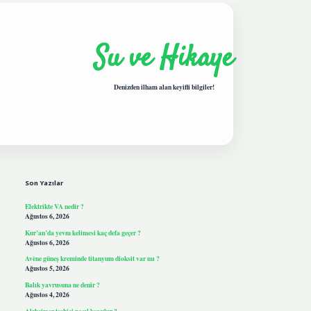
Su ve Hikaye
Denizden ilham alan keyifli bilgiler!
Sidebar
hiltonbetgiris.live
Son Yazılar
Elektrikte VA nedir ?
Ağustos 6, 2026
Kur’an’da yevm kelimesi kaç defa geçer ?
Ağustos 6, 2026
Avène güneş kreminde titanyum dioksit var mı ?
Ağustos 5, 2026
Balık yavrusuna ne denir ?
Ağustos 4, 2026
Alzheimer teşhisi nasıl koyulur ?