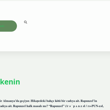
ızda
lkenin
ir Almanya’da geçiyor. Hikayedeki bahçe kötü bir cadıya ait. Rapunzel’in
adıya ait. Rapunzel halk masalı mı? “Rapunzel” (/r ə ˈ p ʌ n z əl / rə-PUN-zəl,