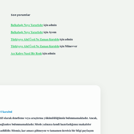
Son yorumlar
Balkabağı Neye Yararlıdır
için
admin
Balkabağı Neye Yararlıdır
için
Aysun
Türkiyeye Abd Üssü Ne Zaman Kuruldu
için
admin
Türkiyeye Abd Üssü Ne Zaman Kuruldu
için
Münevver
Acı Kahve Nasıl Bir Renk
için
admin
 @karabul
proaktif olarak denetleme veya araştırma yükümlülüğümüz bulunmamaktadır. Ancak,
r bağlantısı bulunmamaktadır. Sitede yalnızca kendi hazırladığımız makaleler
sadüfidir. Sitemiz, kar amacı gütmeyen ve tamamen ücretsiz bir bilgi paylaşım