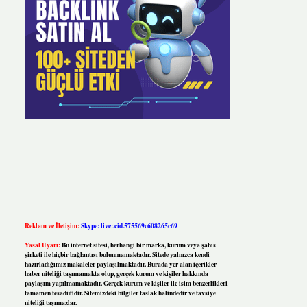
Reklam ve İletişim:
Skype: live:.cid.575569c608265c69
Yasal Uyarı:
Bu internet sitesi, herhangi bir marka, kurum veya şahıs
şirketi ile hiçbir bağlantısı bulunmamaktadır. Sitede yalnızca kendi
hazırladığımız makaleler paylaşılmaktadır. Burada yer alan içerikler
haber niteliği taşımamakta olup, gerçek kurum ve kişiler hakkında
paylaşım yapılmamaktadır. Gerçek kurum ve kişiler ile isim benzerlikleri
tamamen tesadüfidir. Sitemizdeki bilgiler taslak halindedir ve tavsiye
niteliği taşımazlar.