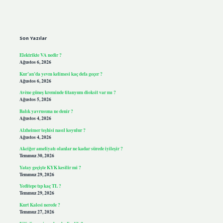
Sidebar
Son Yazılar
Elektrikte VA nedir ?
Ağustos 6, 2026
Kur’an’da yevm kelimesi kaç defa geçer ?
Ağustos 6, 2026
Avène güneş kreminde titanyum dioksit var mı ?
Ağustos 5, 2026
Balık yavrusuna ne denir ?
Ağustos 4, 2026
Alzheimer teşhisi nasıl koyulur ?
Ağustos 4, 2026
Akciğer ameliyatı olanlar ne kadar sürede iyileşir ?
Temmuz 30, 2026
Yatay geçişte KYK kesilir mi ?
Temmuz 29, 2026
Yeditepe tıp kaç TL ?
Temmuz 29, 2026
Kurt Kalesi nerede ?
Temmuz 27, 2026