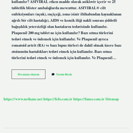
kullanılır? ASIVIRAL etken madde olarak asiklovir içerir ve 25
tabletlik blister ambalajlarda mevcuttur. ASIVIRAL® cilt
enfeksiyonları (uçuk), suçiçeği, zona (sinir iltihabından kaynaklanan
ağrılı bir cilt hastalığı), AIDS ve kemik iliği nakli sonrası şiddetli
bağışıklık yetersizliği olan hastaların tedavisinde kullanılır.
Plaquenil 200 mg tablet ne için kullanılır? Bazı sıtma türlerini
tedavi etmek ve önlemek için kullanılır. Ve Plaquenil ayrıca
romatoid artrit (RA) ve bazı lupus türleri de dahil olmak üzere bazı
otoimmün hastalıkları tedavi etmek için kullanılır. Bazı sıtma
türlerini tedavi etmek ve önlemek için kullanılır. Ve Plaquenil…
Favimol
Devamını okuyun
Yorum Bırak
200
Mg
Tablet
Ne
Için
https://www.nethane.net
https://fefo.com.tr
https://famo.com.tr
Sitemap
Kullanılır