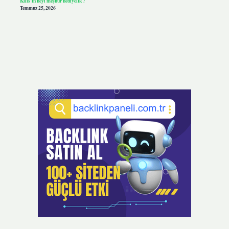
Kilis’in neyi meşhur hediyelik ?
Temmuz 25, 2026