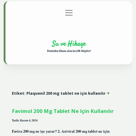
menüyü
Anasayfa
Gizlilik Politikası
Yasal Uyarı
aç
Hakkımızda
Su ve Hikaye
Denizden ilham alan keyifli bilgiler!
Etiket:
Plaquenil 200 mg tablet ne için kullanılır
Favimol 200 Mg Tablet Ne Için Kullanılır
Tarih: Kasım 4, 2024
Favira 200 mg ne işe yarar? 2. Asiviral 200 mg tablet ne için