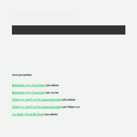
Arama
Son yorumlar
Balkabağı Neye Yararlıdır
için
admin
Balkabağı Neye Yararlıdır
için
Aysun
Türkiyeye Abd Üssü Ne Zaman Kuruldu
için
admin
Türkiyeye Abd Üssü Ne Zaman Kuruldu
için
Münevver
Acı Kahve Nasıl Bir Renk
için
admin