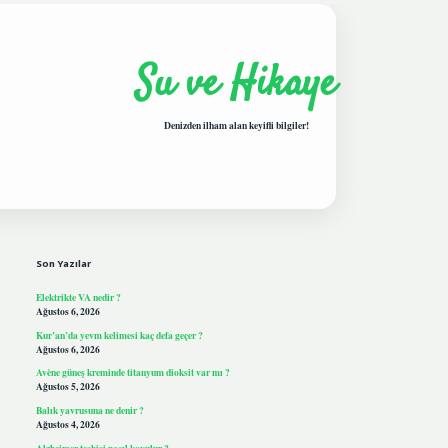
Su ve Hikaye
Denizden ilham alan keyifli bilgiler!
Sidebar
hiltonbetgiris.live
Son Yazılar
Elektrikte VA nedir ?
Ağustos 6, 2026
Kur’an’da yevm kelimesi kaç defa geçer ?
Ağustos 6, 2026
Avène güneş kreminde titanyum dioksit var mı ?
Ağustos 5, 2026
Balık yavrusuna ne denir ?
Ağustos 4, 2026
Alzheimer teşhisi nasıl koyulur ?