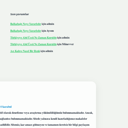
Son yorumlar
Balkabağı Neye Yararlıdır
için
admin
Balkabağı Neye Yararlıdır
için
Aysun
Türkiyeye Abd Üssü Ne Zaman Kuruldu
için
admin
Türkiyeye Abd Üssü Ne Zaman Kuruldu
için
Münevver
Acı Kahve Nasıl Bir Renk
için
admin
 @karabul
proaktif olarak denetleme veya araştırma yükümlülüğümüz bulunmamaktadır. Ancak,
r bağlantısı bulunmamaktadır. Sitede yalnızca kendi hazırladığımız makaleler
sadüfidir. Sitemiz, kar amacı gütmeyen ve tamamen ücretsiz bir bilgi paylaşım