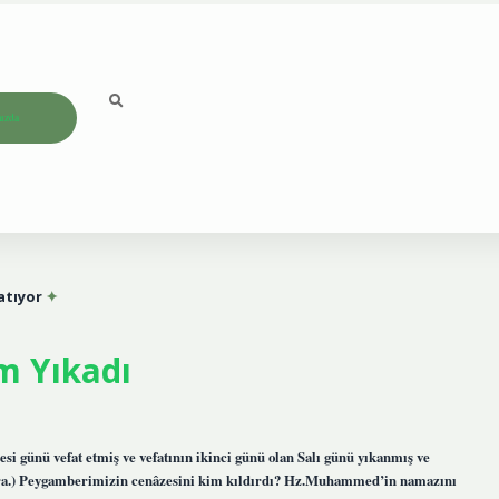
ızda
atıyor
m Yıkadı
 günü vefat etmiş ve vefatının ikinci günü olan Salı günü yıkanmış ve
(ra.) Peygamberimizin cenâzesini kim kıldırdı? Hz.Muhammed’in namazını