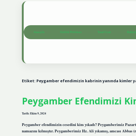
Anasayfa
Gizlilik Politikası
Yasal Uyarı
Hakkım
Etiket:
Peygamber efendimizin kabrinin yanında kimler y
Peygamber Efendimizi Ki
Tarih: Ekim 9, 2024
Peygamber efendimizin cesedini kim yıkadı? Peygamberimiz Pazartesi
namazını kılmıştır. Peygamberimiz Hz. Ali yıkamış, amcası Abbas 