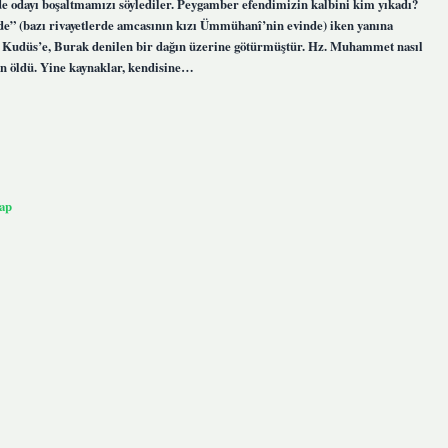
de odayı boşaltmamızı söylediler. Peygamber efendimizin kalbini kim yıkadı?
de” (bazı rivayetlerde amcasının kızı Ümmühanî’nin evinde) iken yanına
u Kudüs’e, Burak denilen bir dağın üzerine götürmüştür. Hz. Muhammet nasıl
n öldü. Yine kaynaklar, kendisine…
ap