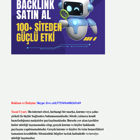
Reklam ve İletişim:
Skype: live:.cid.575569c608265c69
Yasal Uyarı:
Bu internet sitesi, herhangi bir marka, kurum veya şahıs
şirketi ile hiçbir bağlantısı bulunmamaktadır. Sitede yalnızca kendi
hazırladığımız makaleler paylaşılmaktadır. Burada yer alan içerikler
haber niteliği taşımamakta olup, gerçek kurum ve kişiler hakkında
paylaşım yapılmamaktadır. Gerçek kurum ve kişiler ile isim benzerlikleri
tamamen tesadüfidir. Sitemizdeki bilgiler taslak halindedir ve tavsiye
niteliği taşımazlar.