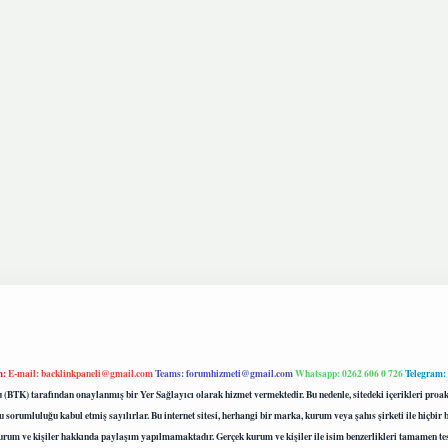
m:
E-mail:
backlinkpaneli@gmail.com
Teams:
forumhizmeti@gmail.com
Whatsapp: 0262 606 0 726
Telegram:
mu (BTK) tarafından onaylanmış bir Yer Sağlayıcı olarak hizmet vermektedir. Bu nedenle, sitedeki içerikleri 
 sorumluluğu kabul etmiş sayılırlar. Bu internet sitesi, herhangi bir marka, kurum veya şahıs şirketi ile hiçbi
kurum ve kişiler hakkında paylaşım yapılmamaktadır. Gerçek kurum ve kişiler ile isim benzerlikleri tamamen te