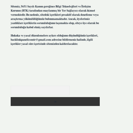
Sitemiz, 5651 Sayılı Kanun gereğince Bilgi Teknolojileri ve İletişim
Kurumu (BTK) tarafından onaylanmış bir Yer Sağlayıcı olarak hizmet
vermektedir. Bu nedenle, sitedeki içerikleri proaktif olarak denetleme veya
araştırma yükümlülüğümüz bulunmamaktadır. Ancak, üyelerimiz
yazdıkları içeriklerin sorumluluğunu taşımakta olup, siteye üye olarak bu
sorumluluğu kabul etmiş sayılırlar.
Hukuka ve yasal düzenlemelere aykırı olduğunu düşündüğünüz içerikleri,
backlinkpanelicomtr@gmail.com
adresine bildirmeniz halinde, ilgili
içerikler yasal süre içerisinde sitemizden kaldırılacaktır.
Arama