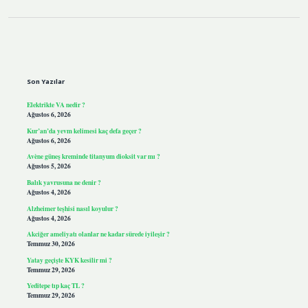
Sidebar
Son Yazılar
Elektrikte VA nedir ?
Ağustos 6, 2026
Kur’an’da yevm kelimesi kaç defa geçer ?
Ağustos 6, 2026
Avène güneş kreminde titanyum dioksit var mı ?
Ağustos 5, 2026
Balık yavrusuna ne denir ?
Ağustos 4, 2026
Alzheimer teşhisi nasıl koyulur ?
Ağustos 4, 2026
Akciğer ameliyatı olanlar ne kadar sürede iyileşir ?
Temmuz 30, 2026
Yatay geçişte KYK kesilir mi ?
Temmuz 29, 2026
Yeditepe tıp kaç TL ?
Temmuz 29, 2026