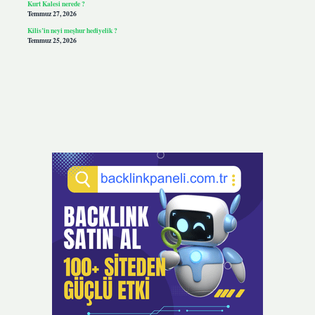
Kurt Kalesi nerede ?
Temmuz 27, 2026
Kilis’in neyi meşhur hediyelik ?
Temmuz 25, 2026