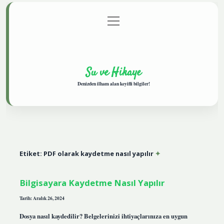
menüyü
Anasayfa
Gizlilik Politikası
Yasal Uyarı
aç
Hakkımızda
Su ve Hikaye
Denizden ilham alan keyifli bilgiler!
Etiket:
PDF olarak kaydetme nasıl yapılır
Bilgisayara Kaydetme Nasıl Yapılır
Tarih: Aralık 26, 2024
Dosya nasıl kaydedilir? Belgelerinizi ihtiyaçlarınıza en uygun