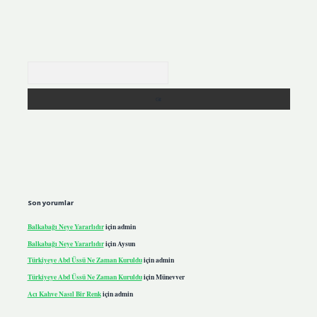
Arama
Son yorumlar
Balkabağı Neye Yararlıdır
için
admin
Balkabağı Neye Yararlıdır
için
Aysun
Türkiyeye Abd Üssü Ne Zaman Kuruldu
için
admin
Türkiyeye Abd Üssü Ne Zaman Kuruldu
için
Münevver
Acı Kahve Nasıl Bir Renk
için
admin