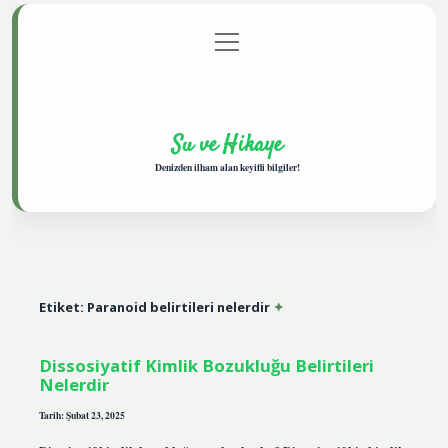
menüyü
Anasayfa
Gizlilik Politikası
Yasal Uyarı
aç
Hakkımızda
Su ve Hikaye
Denizden ilham alan keyifli bilgiler!
Etiket:
Paranoid belirtileri nelerdir
Dissosiyatif Kimlik Bozukluğu Belirtileri
Nelerdir
Tarih: Şubat 23, 2025