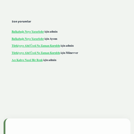
Son yorumlar
Balkabağı Neye Yararlıdır
için
admin
Balkabağı Neye Yararlıdır
için
Aysun
Türkiyeye Abd Üssü Ne Zaman Kuruldu
için
admin
Türkiyeye Abd Üssü Ne Zaman Kuruldu
için
Münevver
Acı Kahve Nasıl Bir Renk
için
admin
iris.live