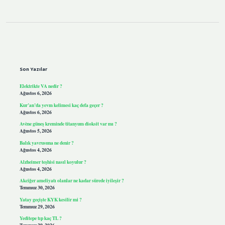
Sidebar
Son Yazılar
Elektrikte VA nedir ?
Ağustos 6, 2026
Kur’an’da yevm kelimesi kaç defa geçer ?
Ağustos 6, 2026
Avène güneş kreminde titanyum dioksit var mı ?
Ağustos 5, 2026
Balık yavrusuna ne denir ?
Ağustos 4, 2026
Alzheimer teşhisi nasıl koyulur ?
Ağustos 4, 2026
Akciğer ameliyatı olanlar ne kadar sürede iyileşir ?
Temmuz 30, 2026
Yatay geçişte KYK kesilir mi ?
Temmuz 29, 2026
Yeditepe tıp kaç TL ?