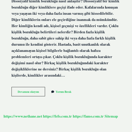
Disosiyatif kimlik bozukluğu nasıl anlaşılır? Dissosiyatif bir kimlik
bozukluğu diğer kimliklere geçişi ifade eder. Kafalarında konuşan
veya yaşayan iki veya daha fazla insan varmış gibi hissedilebilir.
Diğer kimliklerin onları ele geçirdiğine inanmak da mümkündür.
Her kimliğin kendi adı, kişisel geçmişi ve özellikleri vardır. Çoklu
kişilik bozukluğu belirtileri nelerdir? Birden fazla kişilik
bozukluğu, daha sabit güce sahip iki veya daha fazla farklı kişilik
durumu ile kendini gösterir. Hastada, basit unutkanlık olarak
açıklanamayan kişisel bilgilerle bağlantılı olarak hafıza
problemleri ortaya çıkar. Çoklu kişilik bozukluğunda karakter
değişimi nasıl olur? Birkaç kişilik bozukluğundaki karakter
değişikliklerine ne dersiniz? Birkaç kişilik bozukluğu olan
kişilerde, kimlikler arasındaki…
Dissosiyatif
Devamını okuyun
Yorum Bırak
Kimlik
Bozukluğu
Belirtileri
Nelerdir
https://www.nethane.net
https://fefo.com.tr
https://famo.com.tr
Sitemap