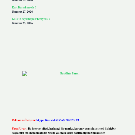
Temmuz 29, 2026
Kurt Kalesi nerede ?
Temmuz 27, 2026
Kilis’in neyi meşhur hediyelik ?
Temmuz 25, 2026
Reklam ve İletişim:
Skype: live:.cid.575569c608265c69
Yasal Uyarı:
Bu internet sitesi, herhangi bir marka, kurum veya şahıs şirketi ile hiçbir
bağlantısı bulunmamaktadır. Sitede yalnızca kendi hazırladığımız makaleler