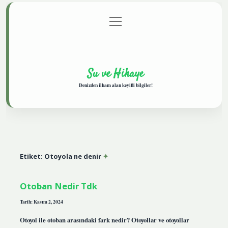
menüyü
Anasayfa
Gizlilik Politikası
Yasal Uyarı
aç
Hakkımızda
Su ve Hikaye
Denizden ilham alan keyifli bilgiler!
Etiket:
Otoyola ne denir
Otoban Nedir Tdk
Tarih: Kasım 2, 2024
Otoyol ile otoban arasındaki fark nedir? Otoyollar ve otoyollar