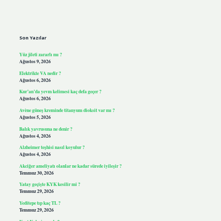
Sidebar
Son Yazılar
Yüz jileti zararlı mı ?
Ağustos 9, 2026
Elektrikte VA nedir ?
Ağustos 6, 2026
Kur’an’da yevm kelimesi kaç defa geçer ?
Ağustos 6, 2026
Avène güneş kreminde titanyum dioksit var mı ?
Ağustos 5, 2026
Balık yavrusuna ne denir ?
Ağustos 4, 2026
Alzheimer teşhisi nasıl koyulur ?
Ağustos 4, 2026
Akciğer ameliyatı olanlar ne kadar sürede iyileşir ?
Temmuz 30, 2026
Yatay geçişte KYK kesilir mi ?
Temmuz 29, 2026
Yeditepe tıp kaç TL ?
Temmuz 29, 2026