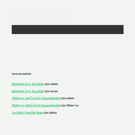
Arama
Son yorumlar
Balkabağı Neye Yararlıdır
için
admin
Balkabağı Neye Yararlıdır
için
Aysun
Türkiyeye Abd Üssü Ne Zaman Kuruldu
için
admin
Türkiyeye Abd Üssü Ne Zaman Kuruldu
için
Münevver
Acı Kahve Nasıl Bir Renk
için
admin