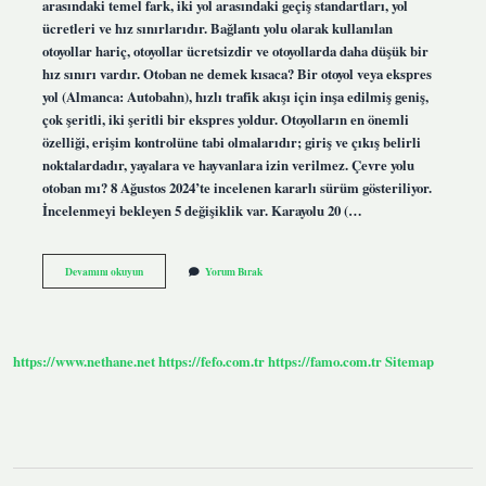
arasındaki temel fark, iki yol arasındaki geçiş standartları, yol
ücretleri ve hız sınırlarıdır. Bağlantı yolu olarak kullanılan
otoyollar hariç, otoyollar ücretsizdir ve otoyollarda daha düşük bir
hız sınırı vardır. Otoban ne demek kısaca? Bir otoyol veya ekspres
yol (Almanca: Autobahn), hızlı trafik akışı için inşa edilmiş geniş,
çok şeritli, iki şeritli bir ekspres yoldur. Otoyolların en önemli
özelliği, erişim kontrolüne tabi olmalarıdır; giriş ve çıkış belirli
noktalardadır, yayalara ve hayvanlara izin verilmez. Çevre yolu
otoban mı? 8 Ağustos 2024’te incelenen kararlı sürüm gösteriliyor.
İncelenmeyi bekleyen 5 değişiklik var. Karayolu 20 (…
Otoban
Devamını okuyun
Yorum Bırak
Nedir
Tdk
https://www.nethane.net
https://fefo.com.tr
https://famo.com.tr
Sitemap