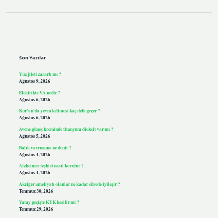
Sidebar
Son Yazılar
Yüz jileti zararlı mı ?
Ağustos 9, 2026
Elektrikte VA nedir ?
Ağustos 6, 2026
Kur’an’da yevm kelimesi kaç defa geçer ?
Ağustos 6, 2026
Avène güneş kreminde titanyum dioksit var mı ?
Ağustos 5, 2026
Balık yavrusuna ne denir ?
Ağustos 4, 2026
Alzheimer teşhisi nasıl koyulur ?
Ağustos 4, 2026
Akciğer ameliyatı olanlar ne kadar sürede iyileşir ?
Temmuz 30, 2026
Yatay geçişte KYK kesilir mi ?
Temmuz 29, 2026