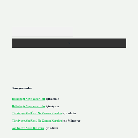
Arama
Son yorumlar
Balkabağı Neye Yararlıdır
için
admin
Balkabağı Neye Yararlıdır
için
Aysun
Türkiyeye Abd Üssü Ne Zaman Kuruldu
için
admin
Türkiyeye Abd Üssü Ne Zaman Kuruldu
için
Münevver
Acı Kahve Nasıl Bir Renk
için
admin