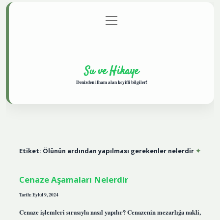
menüyü
Anasayfa
Gizlilik Politikası
Yasal Uyarı
aç
Hakkımızda
Su ve Hikaye
Denizden ilham alan keyifli bilgiler!
Etiket:
Ölünün ardından yapılması gerekenler nelerdir
Cenaze Aşamaları Nelerdir
Tarih: Eylül 9, 2024
Cenaze işlemleri sırasıyla nasıl yapılır? Cenazenin mezarlığa nakli,