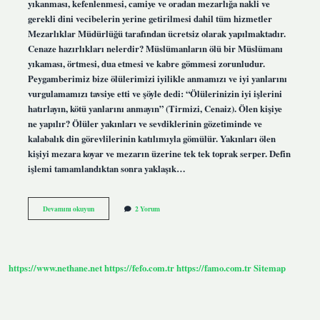
yıkanması, kefenlenmesi, camiye ve oradan mezarlığa nakli ve
gerekli dini vecibelerin yerine getirilmesi dahil tüm hizmetler
Mezarlıklar Müdürlüğü tarafından ücretsiz olarak yapılmaktadır.
Cenaze hazırlıkları nelerdir? Müslümanların ölü bir Müslümanı
yıkaması, örtmesi, dua etmesi ve kabre gömmesi zorunludur.
Peygamberimiz bize ölülerimizi iyilikle anmamızı ve iyi yanlarını
vurgulamamızı tavsiye etti ve şöyle dedi: “Ölülerinizin iyi işlerini
hatırlayın, kötü yanlarını anmayın” (Tirmizi, Cenaiz). Ölen kişiye
ne yapılır? Ölüler yakınları ve sevdiklerinin gözetiminde ve
kalabalık din görevlilerinin katılımıyla gömülür. Yakınları ölen
kişiyi mezara koyar ve mezarın üzerine tek tek toprak serper. Defin
işlemi tamamlandıktan sonra yaklaşık…
Cenaze
Devamını okuyun
2 Yorum
Aşamaları
Nelerdir
https://www.nethane.net
https://fefo.com.tr
https://famo.com.tr
Sitemap