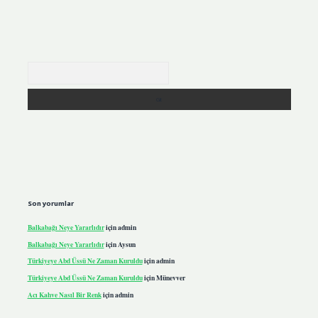
Arama
Son yorumlar
Balkabağı Neye Yararlıdır
için
admin
Balkabağı Neye Yararlıdır
için
Aysun
Türkiyeye Abd Üssü Ne Zaman Kuruldu
için
admin
Türkiyeye Abd Üssü Ne Zaman Kuruldu
için
Münevver
Acı Kahve Nasıl Bir Renk
için
admin