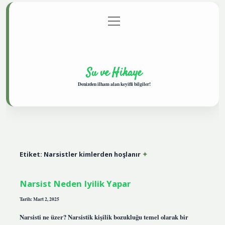
menüyü
Anasayfa
Gizlilik Politikası
Yasal Uyarı
aç
Hakkımızda
Su ve Hikaye
Denizden ilham alan keyifli bilgiler!
Etiket:
Narsistler kimlerden hoşlanır
Narsist Neden Iyilik Yapar
Tarih: Mart 2, 2025
Narsisti ne üzer? Narsistik kişilik bozukluğu temel olarak bir