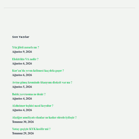
Sidebar
Son Yazılar
Yüz jileti zararlı mı ?
Ağustos 9, 2026
Elektrikte VA nedir ?
Ağustos 6, 2026
Kur’an’da yevm kelimesi kaç defa geçer ?
Ağustos 6, 2026
Avène güneş kreminde titanyum dioksit var mı ?
Ağustos 5, 2026
Balık yavrusuna ne denir ?
Ağustos 4, 2026
Alzheimer teşhisi nasıl koyulur ?
Ağustos 4, 2026
Akciğer ameliyatı olanlar ne kadar sürede iyileşir ?
Temmuz 30, 2026
Yatay geçişte KYK kesilir mi ?
Temmuz 29, 2026