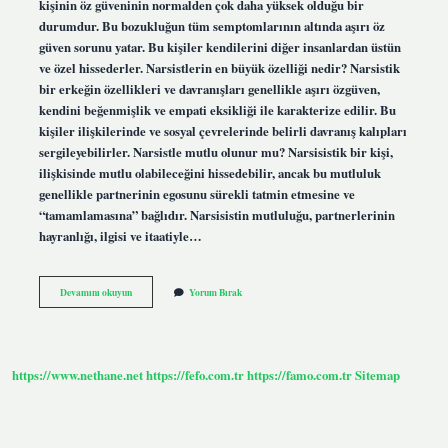
kişinin öz güveninin normalden çok daha yüksek olduğu bir
durumdur. Bu bozukluğun tüm semptomlarının altında aşırı öz
güven sorunu yatar. Bu kişiler kendilerini diğer insanlardan üstün
ve özel hissederler. Narsistlerin en büyük özelliği nedir? Narsistik
bir erkeğin özellikleri ve davranışları genellikle aşırı özgüven,
kendini beğenmişlik ve empati eksikliği ile karakterize edilir. Bu
kişiler ilişkilerinde ve sosyal çevrelerinde belirli davranış kalıpları
sergileyebilirler. Narsistle mutlu olunur mu? Narsisistik bir kişi,
ilişkisinde mutlu olabileceğini hissedebilir, ancak bu mutluluk
genellikle partnerinin egosunu sürekli tatmin etmesine ve
“tamamlamasına” bağlıdır. Narsisistin mutluluğu, partnerlerinin
hayranlığı, ilgisi ve itaatiyle…
Narsist
Devamını okuyun
Yorum Bırak
Neden
Iyilik
Yapar
https://www.nethane.net
https://fefo.com.tr
https://famo.com.tr
Sitemap