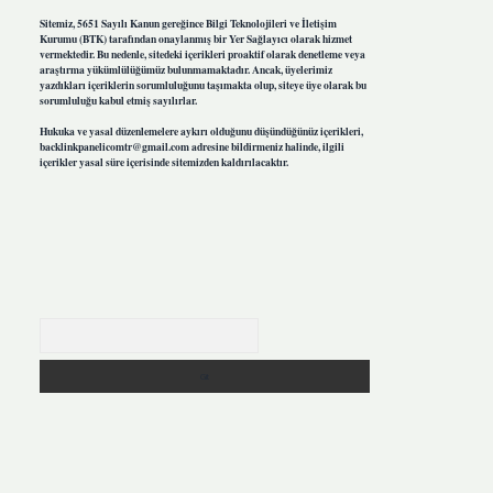
Sitemiz, 5651 Sayılı Kanun gereğince Bilgi Teknolojileri ve İletişim
Kurumu (BTK) tarafından onaylanmış bir Yer Sağlayıcı olarak hizmet
vermektedir. Bu nedenle, sitedeki içerikleri proaktif olarak denetleme veya
araştırma yükümlülüğümüz bulunmamaktadır. Ancak, üyelerimiz
yazdıkları içeriklerin sorumluluğunu taşımakta olup, siteye üye olarak bu
sorumluluğu kabul etmiş sayılırlar.
Hukuka ve yasal düzenlemelere aykırı olduğunu düşündüğünüz içerikleri,
backlinkpanelicomtr@gmail.com
adresine bildirmeniz halinde, ilgili
içerikler yasal süre içerisinde sitemizden kaldırılacaktır.
Arama