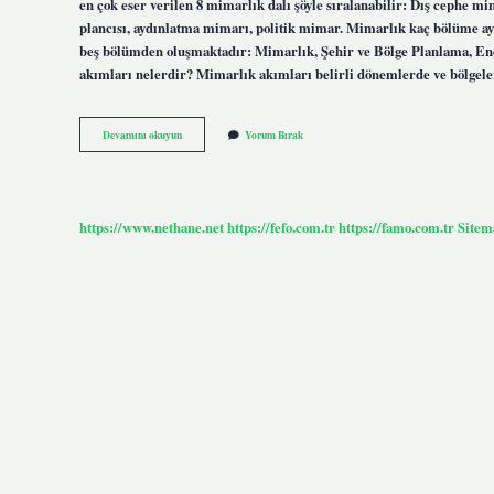
en çok eser verilen 8 mimarlık dalı şöyle sıralanabilir: Dış cephe 
plancısı, aydınlatma mimarı, politik mimar. Mimarlık kaç bölüme a
beş bölümden oluşmaktadır: Mimarlık, Şehir ve Bölge Planlama, En
akımları nelerdir? Mimarlık akımları belirli dönemlerde ve bölgel
Mimar
Devamını okuyun
Yorum Bırak
Çeşitleri
Nelerdir
https://www.nethane.net
https://fefo.com.tr
https://famo.com.tr
Sitem