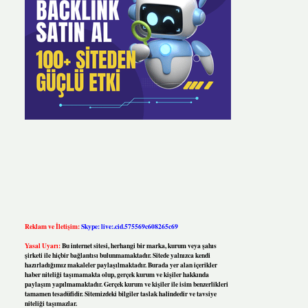
Reklam ve İletişim:
Skype: live:.cid.575569c608265c69
Yasal Uyarı:
Bu internet sitesi, herhangi bir marka, kurum veya şahıs
şirketi ile hiçbir bağlantısı bulunmamaktadır. Sitede yalnızca kendi
hazırladığımız makaleler paylaşılmaktadır. Burada yer alan içerikler
haber niteliği taşımamakta olup, gerçek kurum ve kişiler hakkında
paylaşım yapılmamaktadır. Gerçek kurum ve kişiler ile isim benzerlikleri
tamamen tesadüfidir. Sitemizdeki bilgiler taslak halindedir ve tavsiye
niteliği taşımazlar.