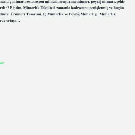
mimarı, iç mimar, restorasyon mimarı, araştırma mimarı, peyzaj mimarı, şehir
yrılır? Eğitim. Mimarlık Fakültesi zamanla kadrosunu genişletmiş ve bugün
düstri Ürünleri Tasarımı, İç Mimarlık ve Peyzaj Mimarlığı. Mimarlık
erde ortaya…
ap