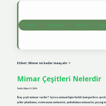
Anasayfa
Gizlilik Politikası
Yasal Uyarı
Hakkım
Etiket:
Mimar ne kadar maaş alır
Mimar Çeşitleri Nelerdir
Tarih: Ekim 15, 2024
Kaç çeşit mimar vardır? Ayrıca mimarlığın farklı kategorilere ayrıla
şehir planlama, restorasyon mimarisi, aydınlatma mimarisi, peyzaj