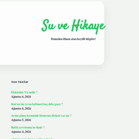
Su ve Hikaye
Denizden ilham alan keyifli bilgiler!
Sidebar
hiltonbetgiris.live
Son Yazılar
Elektrikte VA nedir ?
Ağustos 6, 2026
Kur’an’da yevm kelimesi kaç defa geçer ?
Ağustos 6, 2026
Avène güneş kreminde titanyum dioksit var mı ?
Ağustos 5, 2026
Balık yavrusuna ne denir ?
Ağustos 4, 2026
Alzheimer teşhisi nasıl koyulur ?