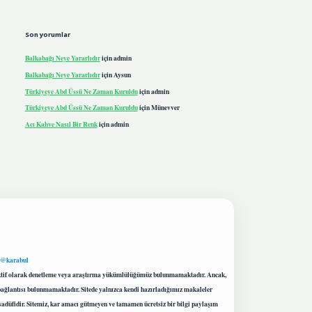
Son yorumlar
Balkabağı Neye Yararlıdır
için
admin
Balkabağı Neye Yararlıdır
için
Aysun
Türkiyeye Abd Üssü Ne Zaman Kuruldu
için
admin
Türkiyeye Abd Üssü Ne Zaman Kuruldu
için
Münevver
Acı Kahve Nasıl Bir Renk
için
admin
 @karabul
proaktif olarak denetleme veya araştırma yükümlülüğümüz bulunmamaktadır. Ancak,
r bağlantısı bulunmamaktadır. Sitede yalnızca kendi hazırladığımız makaleler
sadüfidir. Sitemiz, kar amacı gütmeyen ve tamamen ücretsiz bir bilgi paylaşım