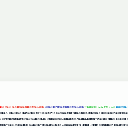
m:
E-mail:
backlinkpaneli@gmail.com
Teams:
forumhizmeti@gmail.com
Whatsapp: 0262 606 0 726
Telegram:
mu (BTK) tarafından onaylanmış bir Yer Sağlayıcı olarak hizmet vermektedir. Bu nedenle, sitedeki içerikleri 
 sorumluluğu kabul etmiş sayılırlar. Bu internet sitesi, herhangi bir marka, kurum veya şahıs şirketi ile hiçbi
kurum ve kişiler hakkında paylaşım yapılmamaktadır. Gerçek kurum ve kişiler ile isim benzerlikleri tamamen te