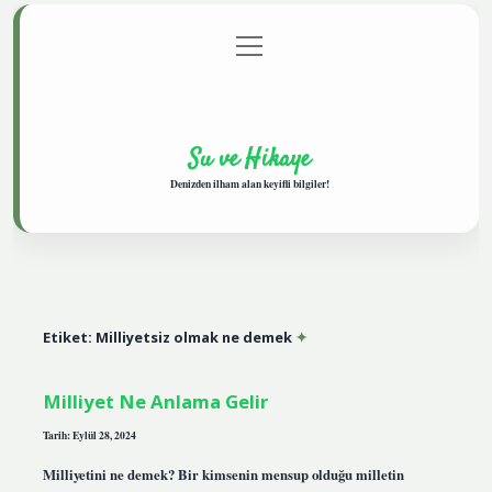
menüyü
Anasayfa
Gizlilik Politikası
Yasal Uyarı
aç
Hakkımızda
Su ve Hikaye
Denizden ilham alan keyifli bilgiler!
Etiket:
Milliyetsiz olmak ne demek
Milliyet Ne Anlama Gelir
Tarih: Eylül 28, 2024
Milliyetini ne demek? Bir kimsenin mensup olduğu milletin