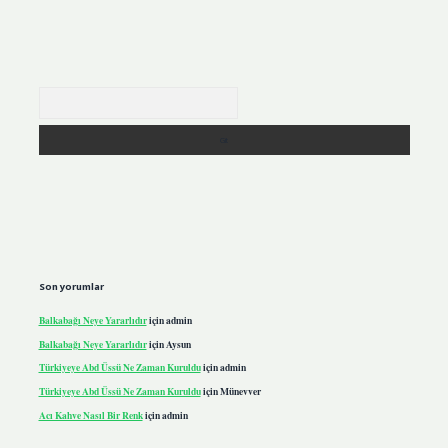
Arama
Son yorumlar
Balkabağı Neye Yararlıdır
için
admin
Balkabağı Neye Yararlıdır
için
Aysun
Türkiyeye Abd Üssü Ne Zaman Kuruldu
için
admin
Türkiyeye Abd Üssü Ne Zaman Kuruldu
için
Münevver
Acı Kahve Nasıl Bir Renk
için
admin