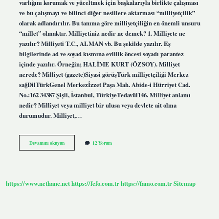
varlığını korumak ve yüceltmek için başkalarıyla birlikte çalışması
ve bu çalışmayı ve bilinci diğer nesillere aktarması “milliyetçilik”
olarak adlandırılır. Bu tanıma göre milliyetçiliğin en önemli unsuru
“millet” olmaktır. Milliyetiniz nedir ne demek? 1. Milliyete ne
yazılır? Milliyeti T.C., ALMAN vb. Bu şekilde yazılır. Eş
bilgilerinde ad ve soyad kısmına evlilik öncesi soyadı parantez
içinde yazılır. Örneğin; HALİME KURT (ÖZSOY). Milliyet
nerede? Milliyet (gazete)Siyasi görüşTürk milliyetçiliği Merkez
sağDilTürkGenel Merkezİzzet Paşa Mah. Abide-i Hürriyet Cad.
No.:162 34387 Şişli, İstanbul, TürkiyeTedavül146. Milliyet anlamı
nedir? Milliyet veya milliyet bir ulusa veya devlete ait olma
durumudur. Milliyet,…
Milliyet
Devamını okuyun
12 Yorum
Ne
Anlama
Gelir
https://www.nethane.net
https://fefo.com.tr
https://famo.com.tr
Sitemap