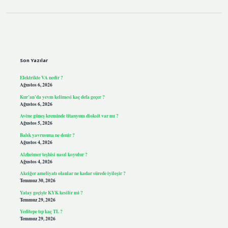
Sidebar
Son Yazılar
Elektrikte VA nedir ?
Ağustos 6, 2026
Kur’an’da yevm kelimesi kaç defa geçer ?
Ağustos 6, 2026
Avène güneş kreminde titanyum dioksit var mı ?
Ağustos 5, 2026
Balık yavrusuna ne denir ?
Ağustos 4, 2026
Alzheimer teşhisi nasıl koyulur ?
Ağustos 4, 2026
Akciğer ameliyatı olanlar ne kadar sürede iyileşir ?
Temmuz 30, 2026
Yatay geçişte KYK kesilir mi ?
Temmuz 29, 2026
Yeditepe tıp kaç TL ?
Temmuz 29, 2026