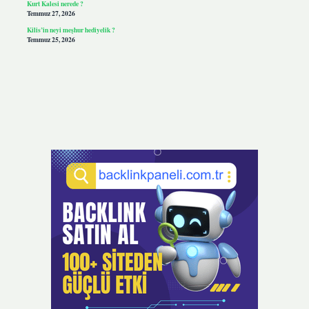
Kurt Kalesi nerede ?
Temmuz 27, 2026
Kilis’in neyi meşhur hediyelik ?
Temmuz 25, 2026