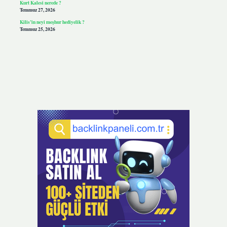
Kurt Kalesi nerede ?
Temmuz 27, 2026
Kilis’in neyi meşhur hediyelik ?
Temmuz 25, 2026