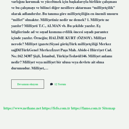
varlığını korumak ve yüceltmek için başkalarıyla birlikte çalışması
ve bu çalışmayı ve bilinci diğer nesillere aktarması “milliyetçilik”
olarak adlandırılır. Bu tanıma göre milliyetçiliğin en önemli unsuru
“millet” olmaktır. Milliyetiniz nedir ne demek? 1. Milliyete ne
yazılır? Milliyeti T.C., ALMAN vb. Bu şekilde yazılır. Eş
bilgilerinde ad ve soyad kısmına evlilik öncesi soyadı parantez
içinde yazılır. Örneğin; HALİME KURT (ÖZSOY). Milliyet
nerede? Milliyet (gazete)Siyasi görüşTürk milliyetçiliği Merkez
sağDilTürkGenel Merkezİzzet Paşa Mah. Abide-i Hürriyet Cad.
No.:162 34387 Şişli, İstanbul, TürkiyeTedavül146. Milliyet anlamı
nedir? Milliyet veya milliyet bir ulusa veya devlete ait olma
durumudur. Milliyet,…
Milliyet
Devamını okuyun
12 Yorum
Ne
Anlama
Gelir
https://www.nethane.net
https://fefo.com.tr
https://famo.com.tr
Sitemap