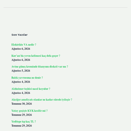
Sidebar
Son Yazılar
Elektrikte VA nedir ?
Ağustos 6, 2026
Kur’an’da yevm kelimesi kaç defa geçer ?
Ağustos 6, 2026
Avène güneş kreminde titanyum dioksit var mı ?
Ağustos 5, 2026
Balık yavrusuna ne denir ?
Ağustos 4, 2026
Alzheimer teşhisi nasıl koyulur ?
Ağustos 4, 2026
Akciğer ameliyatı olanlar ne kadar sürede iyileşir ?
Temmuz 30, 2026
Yatay geçişte KYK kesilir mi ?
Temmuz 29, 2026
Yeditepe tıp kaç TL ?
Temmuz 29, 2026