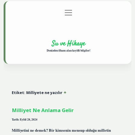
menüyü
Anasayfa
Gizlilik Politikası
Yasal Uyarı
aç
Hakkımızda
Su ve Hikaye
Denizden ilham alan keyifli bilgiler!
Etiket:
Milliyete ne yazılır
Milliyet Ne Anlama Gelir
Tarih: Eylül 28, 2024
Milliyetini ne demek? Bir kimsenin mensup olduğu milletin