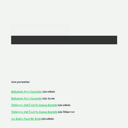
Arama
Son yorumlar
Balkabağı Neye Yararlıdır
için
admin
Balkabağı Neye Yararlıdır
için
Aysun
Türkiyeye Abd Üssü Ne Zaman Kuruldu
için
admin
Türkiyeye Abd Üssü Ne Zaman Kuruldu
için
Münevver
Acı Kahve Nasıl Bir Renk
için
admin