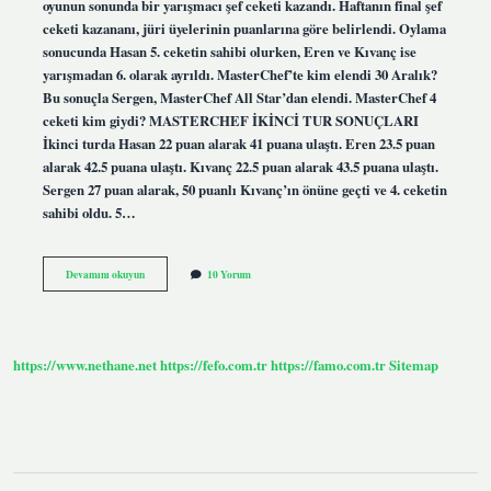
oyunun sonunda bir yarışmacı şef ceketi kazandı. Haftanın final şef
ceketi kazananı, jüri üyelerinin puanlarına göre belirlendi. Oylama
sonucunda Hasan 5. ceketin sahibi olurken, Eren ve Kıvanç ise
yarışmadan 6. olarak ayrıldı. MasterChef’te kim elendi 30 Aralık?
Bu sonuçla Sergen, MasterChef All Star’dan elendi. MasterChef 4
ceketi kim giydi? MASTERCHEF İKİNCİ TUR SONUÇLARI
İkinci turda Hasan 22 puan alarak 41 puana ulaştı. Eren 23.5 puan
alarak 42.5 puana ulaştı. Kıvanç 22.5 puan alarak 43.5 puana ulaştı.
Sergen 27 puan alarak, 50 puanlı Kıvanç’ın önüne geçti ve 4. ceketin
sahibi oldu. 5…
Masterchef
Devamını okuyun
10 Yorum
Te
29
Aralıkta
Kim
Elendi
https://www.nethane.net
https://fefo.com.tr
https://famo.com.tr
Sitemap