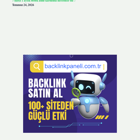
7 hafta 1 aylık bebek anne karnında hissedilir mi ?
Temmuz 24, 2026