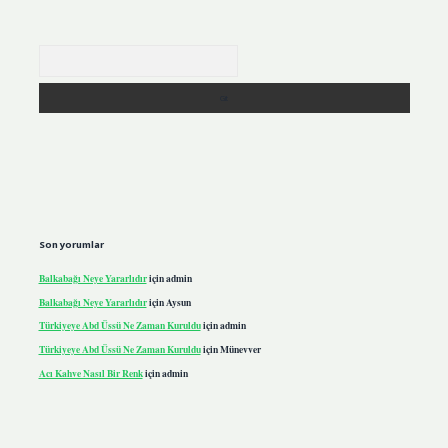
Arama
Son yorumlar
Balkabağı Neye Yararlıdır
için
admin
Balkabağı Neye Yararlıdır
için
Aysun
Türkiyeye Abd Üssü Ne Zaman Kuruldu
için
admin
Türkiyeye Abd Üssü Ne Zaman Kuruldu
için
Münevver
Acı Kahve Nasıl Bir Renk
için
admin