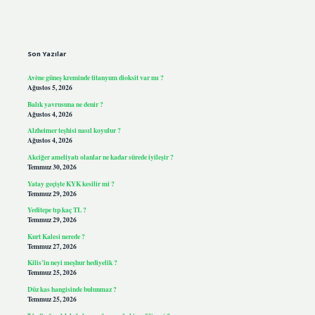
Sidebar
Son Yazılar
Avène güneş kreminde titanyum dioksit var mı ?
Ağustos 5, 2026
Balık yavrusuna ne denir ?
Ağustos 4, 2026
Alzheimer teşhisi nasıl koyulur ?
Ağustos 4, 2026
Akciğer ameliyatı olanlar ne kadar sürede iyileşir ?
Temmuz 30, 2026
Yatay geçişte KYK kesilir mi ?
Temmuz 29, 2026
Yeditepe tıp kaç TL ?
Temmuz 29, 2026
Kurt Kalesi nerede ?
Temmuz 27, 2026
Kilis’in neyi meşhur hediyelik ?
Temmuz 25, 2026
Düz kas hangisinde bulunmaz ?
Temmuz 25, 2026