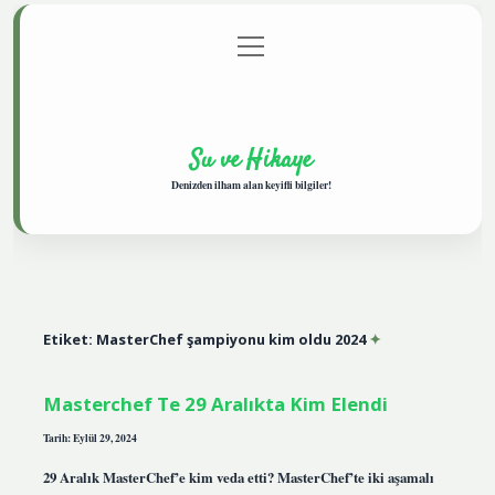
menüyü
Anasayfa
Gizlilik Politikası
Yasal Uyarı
aç
Hakkımızda
Su ve Hikaye
Denizden ilham alan keyifli bilgiler!
Etiket:
MasterChef şampiyonu kim oldu 2024
Masterchef Te 29 Aralıkta Kim Elendi
Tarih: Eylül 29, 2024
29 Aralık MasterChef’e kim veda etti? MasterChef’te iki aşamalı