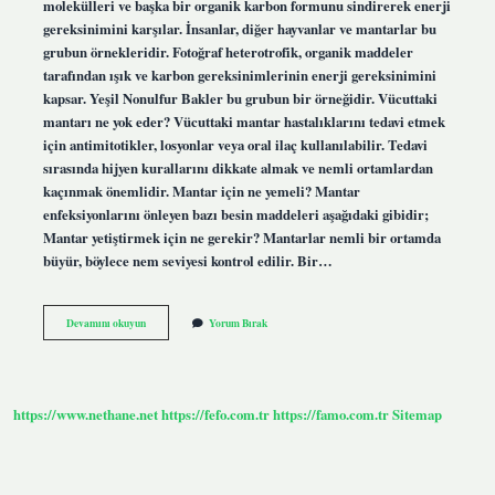
molekülleri ve başka bir organik karbon formunu sindirerek enerji
gereksinimini karşılar. İnsanlar, diğer hayvanlar ve mantarlar bu
grubun örnekleridir. Fotoğraf heterotrofik, organik maddeler
tarafından ışık ve karbon gereksinimlerinin enerji gereksinimini
kapsar. Yeşil Nonulfur Bakler bu grubun bir örneğidir. Vücuttaki
mantarı ne yok eder? Vücuttaki mantar hastalıklarını tedavi etmek
için antimitotikler, losyonlar veya oral ilaç kullanılabilir. Tedavi
sırasında hijyen kurallarını dikkate almak ve nemli ortamlardan
kaçınmak önemlidir. Mantar için ne yemeli? Mantar
enfeksiyonlarını önleyen bazı besin maddeleri aşağıdaki gibidir;
Mantar yetiştirmek için ne gerekir? Mantarlar nemli bir ortamda
büyür, böylece nem seviyesi kontrol edilir. Bir…
Mantar
Devamını okuyun
Yorum Bırak
Ne
Ile
Beslenir
https://www.nethane.net
https://fefo.com.tr
https://famo.com.tr
Sitemap