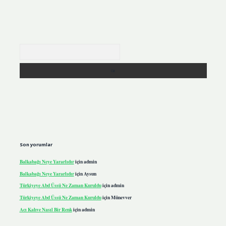
Arama
Son yorumlar
Balkabağı Neye Yararlıdır
için
admin
Balkabağı Neye Yararlıdır
için
Aysun
Türkiyeye Abd Üssü Ne Zaman Kuruldu
için
admin
Türkiyeye Abd Üssü Ne Zaman Kuruldu
için
Münevver
Acı Kahve Nasıl Bir Renk
için
admin