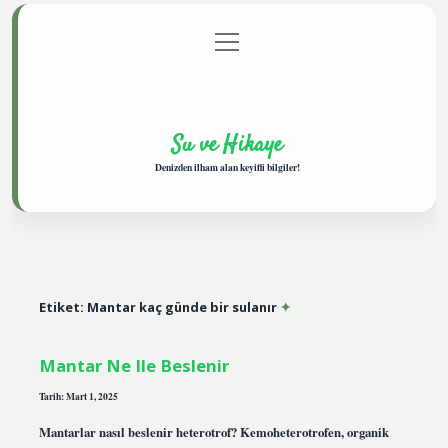
menüyü
Anasayfa
Gizlilik Politikası
Yasal Uyarı
aç
Hakkımızda
Su ve Hikaye
Denizden ilham alan keyifli bilgiler!
Etiket:
Mantar kaç günde bir sulanır
Mantar Ne Ile Beslenir
Tarih: Mart 1, 2025
Mantarlar nasıl beslenir heterotrof? Kemoheterotrofen, organik