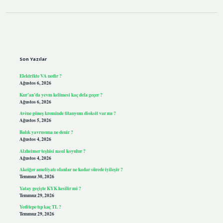
Sidebar
Son Yazılar
Elektrikte VA nedir ?
Ağustos 6, 2026
Kur’an’da yevm kelimesi kaç defa geçer ?
Ağustos 6, 2026
Avène güneş kreminde titanyum dioksit var mı ?
Ağustos 5, 2026
Balık yavrusuna ne denir ?
Ağustos 4, 2026
Alzheimer teşhisi nasıl koyulur ?
Ağustos 4, 2026
Akciğer ameliyatı olanlar ne kadar sürede iyileşir ?
Temmuz 30, 2026
Yatay geçişte KYK kesilir mi ?
Temmuz 29, 2026
Yeditepe tıp kaç TL ?
Temmuz 29, 2026