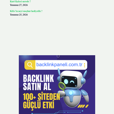
Kurt Kalesi nerede ?
Temmuz 27, 2026
Kilis’in neyi meşhur hediyelik ?
Temmuz 25, 2026