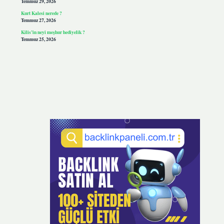
Temmuz 29, 2026
Kurt Kalesi nerede ?
Temmuz 27, 2026
Kilis’in neyi meşhur hediyelik ?
Temmuz 25, 2026