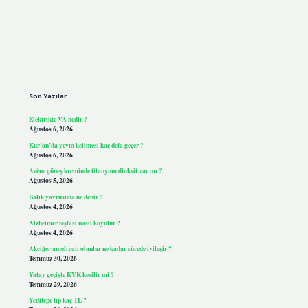
Sidebar
Son Yazılar
Elektrikte VA nedir ?
Ağustos 6, 2026
Kur’an’da yevm kelimesi kaç defa geçer ?
Ağustos 6, 2026
Avène güneş kreminde titanyum dioksit var mı ?
Ağustos 5, 2026
Balık yavrusuna ne denir ?
Ağustos 4, 2026
Alzheimer teşhisi nasıl koyulur ?
Ağustos 4, 2026
Akciğer ameliyatı olanlar ne kadar sürede iyileşir ?
Temmuz 30, 2026
Yatay geçişte KYK kesilir mi ?
Temmuz 29, 2026
Yeditepe tıp kaç TL ?