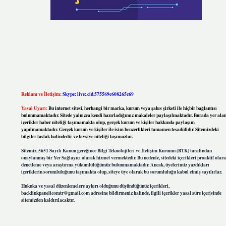
Reklam ve İletişim:
Skype: live:.cid.575569c608265c69
Yasal Uyarı:
Bu internet sitesi, herhangi bir marka, kurum veya şahıs şirketi ile hiçbir bağlantısı
bulunmamaktadır. Sitede yalnızca kendi hazırladığımız makaleler paylaşılmaktadır. Burada yer ala
içerikler haber niteliği taşımamakta olup, gerçek kurum ve kişiler hakkında paylaşım
yapılmamaktadır. Gerçek kurum ve kişiler ile isim benzerlikleri tamamen tesadüfidir. Sitemizdeki
bilgiler taslak halindedir ve tavsiye niteliği taşımazlar.
Sitemiz, 5651 Sayılı Kanun gereğince Bilgi Teknolojileri ve İletişim Kurumu (BTK) tarafından
onaylanmış bir Yer Sağlayıcı olarak hizmet vermektedir. Bu nedenle, sitedeki içerikleri proaktif olar
denetleme veya araştırma yükümlülüğümüz bulunmamaktadır. Ancak, üyelerimiz yazdıkları
içeriklerin sorumluluğunu taşımakta olup, siteye üye olarak bu sorumluluğu kabul etmiş sayılırlar.
Hukuka ve yasal düzenlemelere aykırı olduğunu düşündüğünüz içerikleri,
backlinkpanelicomtr@gmail.com
adresine bildirmeniz halinde, ilgili içerikler yasal süre içerisinde
sitemizden kaldırılacaktır.