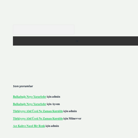
Arama
Son yorumlar
Balkabağı Neye Yararlıdır
için
admin
Balkabağı Neye Yararlıdır
için
Aysun
Türkiyeye Abd Üssü Ne Zaman Kuruldu
için
admin
Türkiyeye Abd Üssü Ne Zaman Kuruldu
için
Münevver
Acı Kahve Nasıl Bir Renk
için
admin