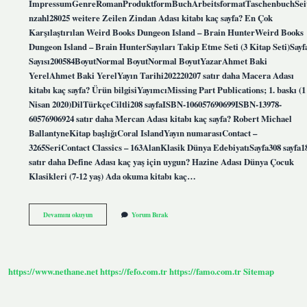
ImpressumGenreRomanProduktformBuchArbeitsformatTaschenbuchSei
nzahl28025 weitere Zeilen Zindan Adası kitabı kaç sayfa? En Çok
Karşılaştırılan Weird Books Dungeon Island – Brain HunterWeird Books
Dungeon Island – Brain HunterSayıları Takip Etme Seti (3 Kitap Seti)Sayf
Sayısı200584BoyutNormal BoyutNormal BoyutYazarAhmet Baki
YerelAhmet Baki YerelYayın Tarihi202220207 satır daha Macera Adası
kitabı kaç sayfa? Ürün bilgisiYayımcı‎Missing Part Publications; 1. baskı (1
Nisan 2020)Dil‎TürkçeCiltli‎208 sayfaISBN-10‎6057690699ISBN-13‎978-
60576906924 satır daha Mercan Adası kitabı kaç sayfa? Robert Michael
BallantyneKitap başlığıCoral IslandYayın numarasıContact –
3265SeriContact Classics – 163AlanKlasik Dünya EdebiyatıSayfa308 sayfa1
satır daha Define Adası kaç yaş için uygun? Hazine Adası Dünya Çocuk
Klasikleri (7-12 yaş) Ada okuma kitabı kaç…
Simit
Devamını okuyun
Yorum Bırak
Adası
Kitabı
Kaç
Sayfa
https://www.nethane.net
https://fefo.com.tr
https://famo.com.tr
Sitemap