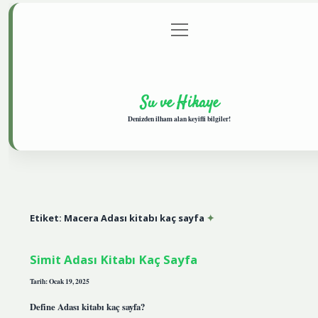
menüyü
Anasayfa
Gizlilik Politikası
Yasal Uyarı
aç
Hakkımızda
Su ve Hikaye
Denizden ilham alan keyifli bilgiler!
Etiket:
Macera Adası kitabı kaç sayfa
Simit Adası Kitabı Kaç Sayfa
Tarih: Ocak 19, 2025
Define Adası kitabı kaç sayfa?