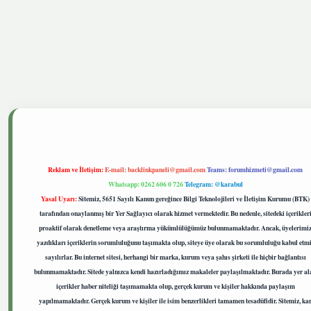
tgiris.live
Reklam ve İletişim:
E-mail:
backlinkpaneli@gmail.com
Teams:
forumhizmeti@gmail.com
Whatsapp: 0262 606 0 726
Telegram: @karabul
Yasal Uyarı:
Sitemiz, 5651 Sayılı Kanun gereğince Bilgi Teknolojileri ve İletişim Kurumu (BTK)
tarafından onaylanmış bir Yer Sağlayıcı olarak hizmet vermektedir. Bu nedenle, sitedeki içerikler
proaktif olarak denetleme veya araştırma yükümlülüğümüz bulunmamaktadır. Ancak, üyelerimi
yazdıkları içeriklerin sorumluluğunu taşımakta olup, siteye üye olarak bu sorumluluğu kabul etm
sayılırlar. Bu internet sitesi, herhangi bir marka, kurum veya şahıs şirketi ile hiçbir bağlantısı
bulunmamaktadır. Sitede yalnızca kendi hazırladığımız makaleler paylaşılmaktadır. Burada yer al
içerikler haber niteliği taşımamakta olup, gerçek kurum ve kişiler hakkında paylaşım
yapılmamaktadır. Gerçek kurum ve kişiler ile isim benzerlikleri tamamen tesadüfidir. Sitemiz, ka