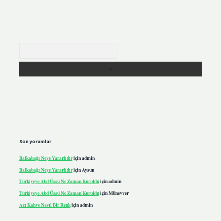
Arama
Son yorumlar
Balkabağı Neye Yararlıdır
için
admin
Balkabağı Neye Yararlıdır
için
Aysun
Türkiyeye Abd Üssü Ne Zaman Kuruldu
için
admin
Türkiyeye Abd Üssü Ne Zaman Kuruldu
için
Münevver
Acı Kahve Nasıl Bir Renk
için
admin