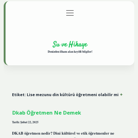
menüyü
Anasayfa
Gizlilik Politikası
Yasal Uyarı
aç
Hakkımızda
Su ve Hikaye
Denizden ilham alan keyifli bilgiler!
Etiket:
Lise mezunu din kültürü öğretmeni olabilir mi
Dkab Öğretmen Ne Demek
Tarih: Şubat 22, 2025
DKAB öğretmen nedir? Dini kültürel ve etik öğretmenler ne