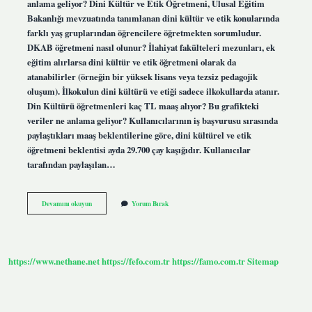
anlama geliyor? Dini Kültür ve Etik Öğretmeni, Ulusal Eğitim
Bakanlığı mevzuatında tanımlanan dini kültür ve etik konularında
farklı yaş gruplarından öğrencilere öğretmekten sorumludur.
DKAB öğretmeni nasıl olunur? İlahiyat fakülteleri mezunları, ek
eğitim alırlarsa dini kültür ve etik öğretmeni olarak da
atanabilirler (örneğin bir yüksek lisans veya tezsiz pedagojik
oluşum). İlkokulun dini kültürü ve etiği sadece ilkokullarda atanır.
Din Kültürü öğretmenleri kaç TL maaş alıyor? Bu grafikteki
veriler ne anlama geliyor? Kullanıcılarının iş başvurusu sırasında
paylaştıkları maaş beklentilerine göre, dini kültürel ve etik
öğretmeni beklentisi ayda 29.700 çay kaşığıdır. Kullanıcılar
tarafından paylaşılan…
Dkab
Devamını okuyun
Yorum Bırak
Öğretmen
Ne
Demek
https://www.nethane.net
https://fefo.com.tr
https://famo.com.tr
Sitemap