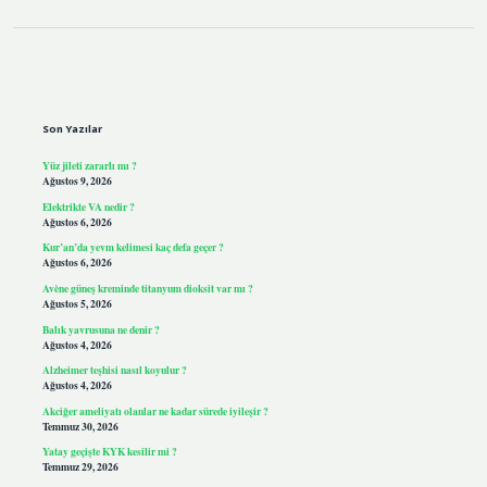
Sidebar
Son Yazılar
Yüz jileti zararlı mı ?
Ağustos 9, 2026
Elektrikte VA nedir ?
Ağustos 6, 2026
Kur’an’da yevm kelimesi kaç defa geçer ?
Ağustos 6, 2026
Avène güneş kreminde titanyum dioksit var mı ?
Ağustos 5, 2026
Balık yavrusuna ne denir ?
Ağustos 4, 2026
Alzheimer teşhisi nasıl koyulur ?
Ağustos 4, 2026
Akciğer ameliyatı olanlar ne kadar sürede iyileşir ?
Temmuz 30, 2026
Yatay geçişte KYK kesilir mi ?
Temmuz 29, 2026