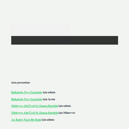
Arama
Son yorumlar
Balkabağı Neye Yararlıdır
için
admin
Balkabağı Neye Yararlıdır
için
Aysun
Türkiyeye Abd Üssü Ne Zaman Kuruldu
için
admin
Türkiyeye Abd Üssü Ne Zaman Kuruldu
için
Münevver
Acı Kahve Nasıl Bir Renk
için
admin