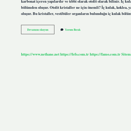
karbonat içeren yapılardır ve tıbbi olarak otolit olarak bilinir. İç k
bölümden oluşur. Otolit kristaller ne için önemli? İç kulak, koklea,
oluşur. Bu kristaller, vestibüler organların bulunduğu iç kulak bö
Otolit
Devamını okuyun
Yorum Bırak
Ne
Demek
Tıp
https://www.nethane.net
https://fefo.com.tr
https://famo.com.tr
Sitem