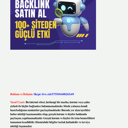
Reklam ve İletişim:
Skype: live:.cid.575569c608265c69
Yasal Uyarı:
Bu internet sitesi, herhangi bir marka, kurum veya şahıs
şirketi ile hiçbir bağlantısı bulunmamaktadır. Sitede yalnızca kendi
hazırladığımız makaleler paylaşılmaktadır. Burada yer alan içerikler
haber niteliği taşımamakta olup, gerçek kurum ve kişiler hakkında
paylaşım yapılmamaktadır. Gerçek kurum ve kişiler ile isim benzerlikleri
tamamen tesadüfidir. Sitemizdeki bilgiler taslak halindedir ve tavsiye
niteliği taşımazlar.