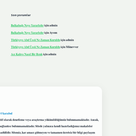
Son yorumlar
Balkabağı Neye Yararlıdır
için
admin
Balkabağı Neye Yararlıdır
için
Aysun
Türkiyeye Abd Üssü Ne Zaman Kuruldu
için
admin
Türkiyeye Abd Üssü Ne Zaman Kuruldu
için
Münevver
Acı Kahve Nasıl Bir Renk
için
admin
 @karabul
proaktif olarak denetleme veya araştırma yükümlülüğümüz bulunmamaktadır. Ancak,
r bağlantısı bulunmamaktadır. Sitede yalnızca kendi hazırladığımız makaleler
sadüfidir. Sitemiz, kar amacı gütmeyen ve tamamen ücretsiz bir bilgi paylaşım