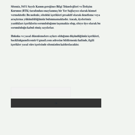
Sitemiz, 5651 Sayılı Kanun gereğince Bilgi Teknolojileri ve İletişim
Kurumu (BTK) tarafından onaylanmış bir Yer Sağlayıcı olarak hizmet
vermektedir. Bu nedenle, sitedeki içerikleri proaktif olarak denetleme veya
araştırma yükümlülüğümüz bulunmamaktadır. Ancak, üyelerimiz
yazdıkları içeriklerin sorumluluğunu taşımakta olup, siteye üye olarak bu
sorumluluğu kabul etmiş sayılırlar.
Hukuka ve yasal düzenlemelere aykırı olduğunu düşündüğünüz içerikleri,
backlinkpanelicomtr@gmail.com
adresine bildirmeniz halinde, ilgili
içerikler yasal süre içerisinde sitemizden kaldırılacaktır.
Arama