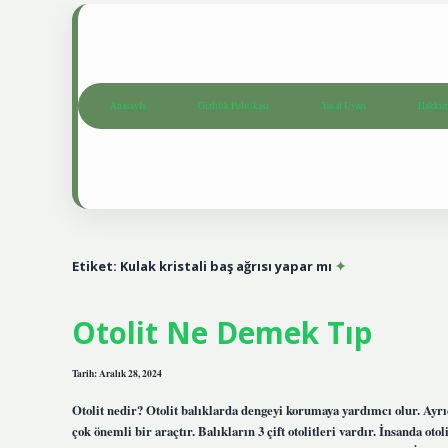
Anasayfa
Gizlilik Politikası
Yasal Uyarı
Hakkım
Etiket:
Kulak kristali baş ağrısı yapar mı
Otolit Ne Demek Tıp
Tarih: Aralık 28, 2024
Otolit nedir? Otolit balıklarda dengeyi korumaya yardımcı olur. Ayr
çok önemli bir araçtır. Balıkların 3 çift otolitleri vardır. İnsanda ot