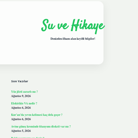
Su ve Hikaye
Denizden ilham alan keyifli bilgiler!
Sidebar
hiltonbetgiris.live
Son Yazılar
Yüz jileti zararlı mı ?
Ağustos 9, 2026
Elektrikte VA nedir ?
Ağustos 6, 2026
Kur’an’da yevm kelimesi kaç defa geçer ?
Ağustos 6, 2026
Avène güneş kreminde titanyum dioksit var mı ?
Ağustos 5, 2026
Balık yavrusuna ne denir ?