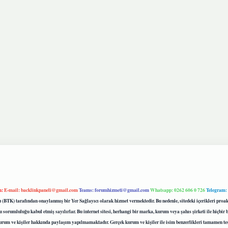
m:
E-mail:
backlinkpaneli@gmail.com
Teams:
forumhizmeti@gmail.com
Whatsapp: 0262 606 0 726
Telegram:
mu (BTK) tarafından onaylanmış bir Yer Sağlayıcı olarak hizmet vermektedir. Bu nedenle, sitedeki içerikleri 
 sorumluluğu kabul etmiş sayılırlar. Bu internet sitesi, herhangi bir marka, kurum veya şahıs şirketi ile hiçbi
kurum ve kişiler hakkında paylaşım yapılmamaktadır. Gerçek kurum ve kişiler ile isim benzerlikleri tamamen te