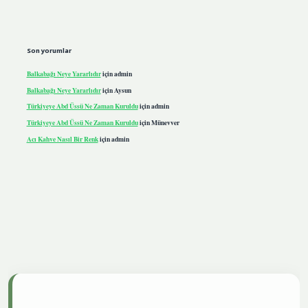
Son yorumlar
Balkabağı Neye Yararlıdır
için
admin
Balkabağı Neye Yararlıdır
için
Aysun
Türkiyeye Abd Üssü Ne Zaman Kuruldu
için
admin
Türkiyeye Abd Üssü Ne Zaman Kuruldu
için
Münevver
Acı Kahve Nasıl Bir Renk
için
admin
iris.live