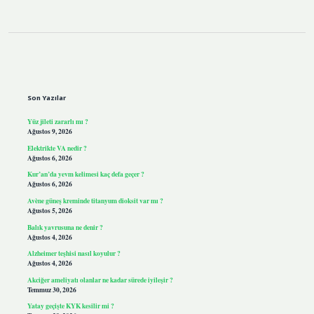
Sidebar
Son Yazılar
Yüz jileti zararlı mı ?
Ağustos 9, 2026
Elektrikte VA nedir ?
Ağustos 6, 2026
Kur’an’da yevm kelimesi kaç defa geçer ?
Ağustos 6, 2026
Avène güneş kreminde titanyum dioksit var mı ?
Ağustos 5, 2026
Balık yavrusuna ne denir ?
Ağustos 4, 2026
Alzheimer teşhisi nasıl koyulur ?
Ağustos 4, 2026
Akciğer ameliyatı olanlar ne kadar sürede iyileşir ?
Temmuz 30, 2026
Yatay geçişte KYK kesilir mi ?