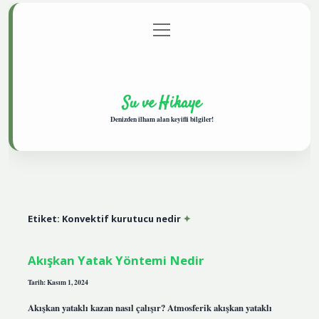
menüyü
Anasayfa
Gizlilik Politikası
Yasal Uyarı
aç
Hakkımızda
Su ve Hikaye
Denizden ilham alan keyifli bilgiler!
Etiket:
Konvektif kurutucu nedir
Akışkan Yatak Yöntemi Nedir
Tarih: Kasım 1, 2024
Akışkan yataklı kazan nasıl çalışır? Atmosferik akışkan yataklı