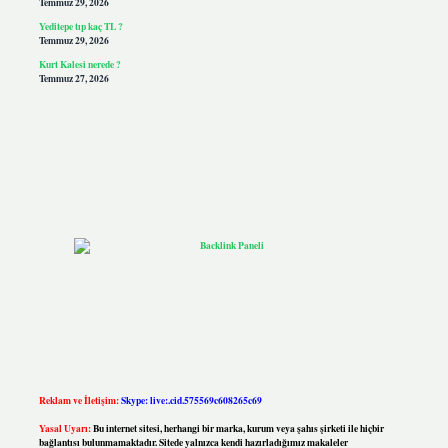
Temmuz 29, 2026
Yeditepe tıp kaç TL ?
Temmuz 29, 2026
Kurt Kalesi nerede ?
Temmuz 27, 2026
Reklam ve İletişim:
Skype: live:.cid.575569c608265c69
Yasal Uyarı:
Bu internet sitesi, herhangi bir marka, kurum veya şahıs şirketi ile hiçbir
bağlantısı bulunmamaktadır. Sitede yalnızca kendi hazırladığımız makaleler