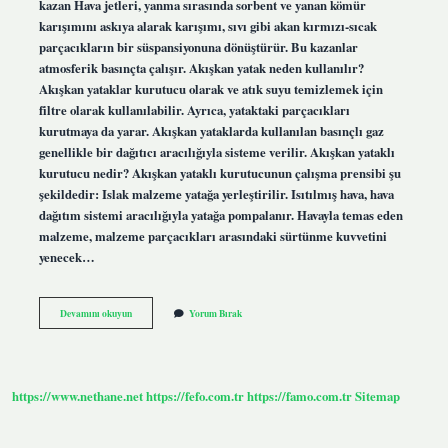
kazan Hava jetleri, yanma sırasında sorbent ve yanan kömür
karışımını askıya alarak karışımı, sıvı gibi akan kırmızı-sıcak
parçacıkların bir süspansiyonuna dönüştürür. Bu kazanlar
atmosferik basınçta çalışır. Akışkan yatak neden kullanılır?
Akışkan yataklar kurutucu olarak ve atık suyu temizlemek için
filtre olarak kullanılabilir. Ayrıca, yataktaki parçacıkları
kurutmaya da yarar. Akışkan yataklarda kullanılan basınçlı gaz
genellikle bir dağıtıcı aracılığıyla sisteme verilir. Akışkan yataklı
kurutucu nedir? Akışkan yataklı kurutucunun çalışma prensibi şu
şekildedir: Islak malzeme yatağa yerleştirilir. Isıtılmış hava, hava
dağıtım sistemi aracılığıyla yatağa pompalanır. Havayla temas eden
malzeme, malzeme parçacıkları arasındaki sürtünme kuvvetini
yenecek…
Akışkan
Devamını okuyun
Yorum Bırak
Yatak
Yöntemi
Nedir
https://www.nethane.net
https://fefo.com.tr
https://famo.com.tr
Sitemap