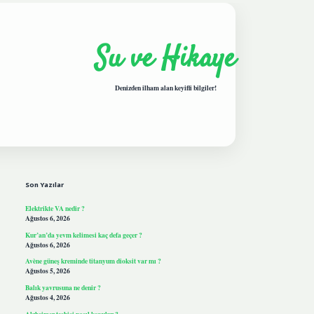
Su ve Hikaye
Denizden ilham alan keyifli bilgiler!
Sidebar
hiltonbetgiris.live
Son Yazılar
Elektrikte VA nedir ?
Ağustos 6, 2026
Kur’an’da yevm kelimesi kaç defa geçer ?
Ağustos 6, 2026
Avène güneş kreminde titanyum dioksit var mı ?
Ağustos 5, 2026
Balık yavrusuna ne denir ?
Ağustos 4, 2026
Alzheimer teşhisi nasıl koyulur ?