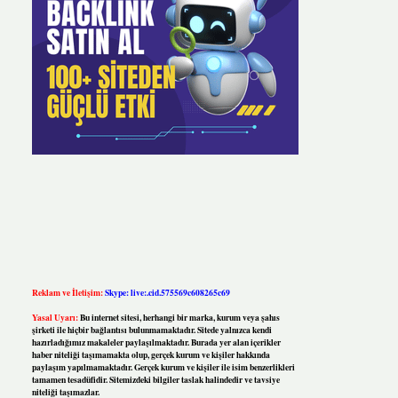
Reklam ve İletişim:
Skype: live:.cid.575569c608265c69
Yasal Uyarı:
Bu internet sitesi, herhangi bir marka, kurum veya şahıs
şirketi ile hiçbir bağlantısı bulunmamaktadır. Sitede yalnızca kendi
hazırladığımız makaleler paylaşılmaktadır. Burada yer alan içerikler
haber niteliği taşımamakta olup, gerçek kurum ve kişiler hakkında
paylaşım yapılmamaktadır. Gerçek kurum ve kişiler ile isim benzerlikleri
tamamen tesadüfidir. Sitemizdeki bilgiler taslak halindedir ve tavsiye
niteliği taşımazlar.