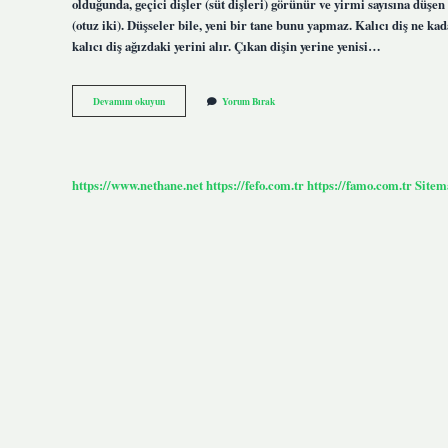
olduğunda, geçici dişler (süt dişleri) görünür ve yirmi sayısına düşen b
(otuz iki). Düşseler bile, yeni bir tane bunu yapmaz. Kalıcı diş ne ka
kalıcı diş ağızdaki yerini alır. Çıkan dişin yerine yenisi…
Kalıcı
Devamını okuyun
Yorum Bırak
Diş
Yeniden
Çıkar
Mı
https://www.nethane.net
https://fefo.com.tr
https://famo.com.tr
Sitem