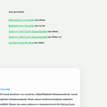
Son yorumlar
Balkabağı Neye Yararlıdır
için
admin
Balkabağı Neye Yararlıdır
için
Aysun
Türkiyeye Abd Üssü Ne Zaman Kuruldu
için
admin
Türkiyeye Abd Üssü Ne Zaman Kuruldu
için
Münevver
Acı Kahve Nasıl Bir Renk
için
admin
 @karabul
proaktif olarak denetleme veya araştırma yükümlülüğümüz bulunmamaktadır. Ancak,
r bağlantısı bulunmamaktadır. Sitede yalnızca kendi hazırladığımız makaleler
sadüfidir. Sitemiz, kar amacı gütmeyen ve tamamen ücretsiz bir bilgi paylaşım