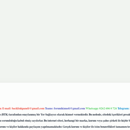
m:
E-mail:
backlinkpaneli@gmail.com
Teams:
forumhizmeti@gmail.com
Whatsapp: 0262 606 0 726
Telegram:
mu (BTK) tarafından onaylanmış bir Yer Sağlayıcı olarak hizmet vermektedir. Bu nedenle, sitedeki içerikleri 
 sorumluluğu kabul etmiş sayılırlar. Bu internet sitesi, herhangi bir marka, kurum veya şahıs şirketi ile hiçbi
kurum ve kişiler hakkında paylaşım yapılmamaktadır. Gerçek kurum ve kişiler ile isim benzerlikleri tamamen te