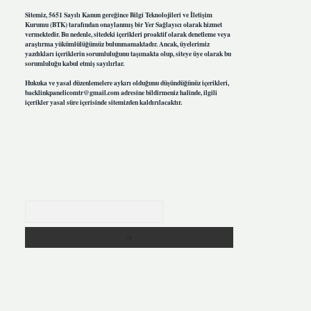
Sitemiz, 5651 Sayılı Kanun gereğince Bilgi Teknolojileri ve İletişim
Kurumu (BTK) tarafından onaylanmış bir Yer Sağlayıcı olarak hizmet
vermektedir. Bu nedenle, sitedeki içerikleri proaktif olarak denetleme veya
araştırma yükümlülüğümüz bulunmamaktadır. Ancak, üyelerimiz
yazdıkları içeriklerin sorumluluğunu taşımakta olup, siteye üye olarak bu
sorumluluğu kabul etmiş sayılırlar.
Hukuka ve yasal düzenlemelere aykırı olduğunu düşündüğünüz içerikleri,
backlinkpanelicomtr@gmail.com
adresine bildirmeniz halinde, ilgili
içerikler yasal süre içerisinde sitemizden kaldırılacaktır.
Arama