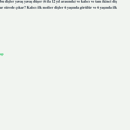
u dişler yavaş yavaş düşer (6 ila 12 yıl arasında) ve kalıcı ve tam ikinci diş
dar sürede çıkar? Kalıcı ilk molier dişler 6 yaşında görülür ve 6 yaşında ilk
ap