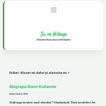
menüyü
Anasayfa
Gizlilik Politikası
Yasal Uyarı
aç
Hakkımızda
Su ve Hikaye
Denizden ilham alan keyifli bilgiler!
Etiket:
Klozet mi daha iyi alaturka mı
Maşrapa Nasıl Kullanılır
Tarih: Ocak 6, 2025
Alafranga tuvalete nasıl oturulur? Günümüzde Türk tuvaletleri bu