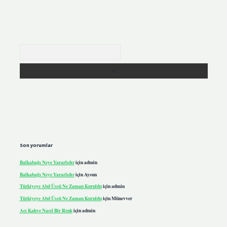
Arama
Son yorumlar
Balkabağı Neye Yararlıdır
için
admin
Balkabağı Neye Yararlıdır
için
Aysun
Türkiyeye Abd Üssü Ne Zaman Kuruldu
için
admin
Türkiyeye Abd Üssü Ne Zaman Kuruldu
için
Münevver
Acı Kahve Nasıl Bir Renk
için
admin