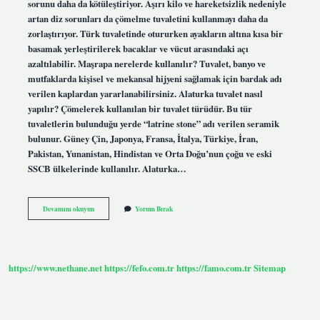
sorunu daha da kötüleştiriyor. Aşırı kilo ve hareketsizlik nedeniyle
artan diz sorunları da çömelme tuvaletini kullanmayı daha da
zorlaştırıyor. Türk tuvaletinde otururken ayakların altına kısa bir
basamak yerleştirilerek bacaklar ve vücut arasındaki açı
azaltılabilir. Maşrapa nerelerde kullanılır? Tuvalet, banyo ve
mutfaklarda kişisel ve mekansal hijyeni sağlamak için bardak adı
verilen kaplardan yararlanabilirsiniz. Alaturka tuvalet nasıl
yapılır? Çömelerek kullanılan bir tuvalet türüdür. Bu tür
tuvaletlerin bulunduğu yerde “latrine stone” adı verilen seramik
bulunur. Güney Çin, Japonya, Fransa, İtalya, Türkiye, İran,
Pakistan, Yunanistan, Hindistan ve Orta Doğu’nun çoğu ve eski
SSCB ülkelerinde kullanılır. Alaturka…
Maşrapa
Devamını okuyun
Yorum Bırak
Nasıl
Kullanılır
https://www.nethane.net
https://fefo.com.tr
https://famo.com.tr
Sitemap