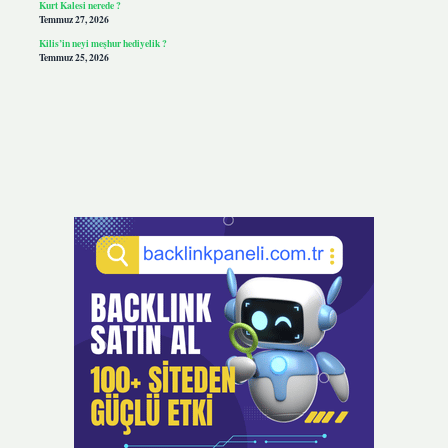
Kurt Kalesi nerede ?
Temmuz 27, 2026
Kilis’in neyi meşhur hediyelik ?
Temmuz 25, 2026