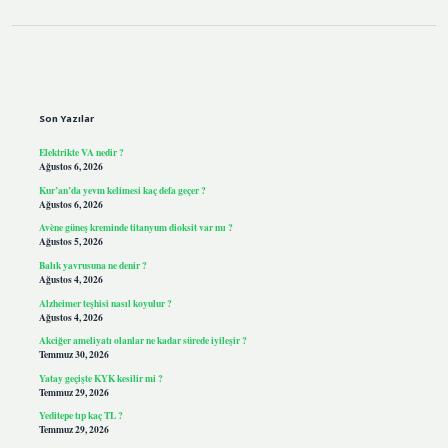
Sidebar
Son Yazılar
Elektrikte VA nedir ?
Ağustos 6, 2026
Kur’an’da yevm kelimesi kaç defa geçer ?
Ağustos 6, 2026
Avène güneş kreminde titanyum dioksit var mı ?
Ağustos 5, 2026
Balık yavrusuna ne denir ?
Ağustos 4, 2026
Alzheimer teşhisi nasıl koyulur ?
Ağustos 4, 2026
Akciğer ameliyatı olanlar ne kadar sürede iyileşir ?
Temmuz 30, 2026
Yatay geçişte KYK kesilir mi ?
Temmuz 29, 2026
Yeditepe tıp kaç TL ?
Temmuz 29, 2026