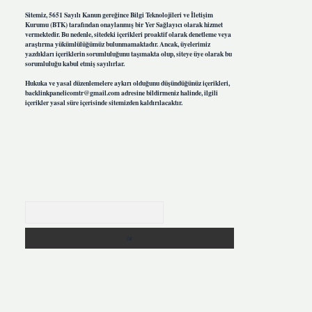
Sitemiz, 5651 Sayılı Kanun gereğince Bilgi Teknolojileri ve İletişim
Kurumu (BTK) tarafından onaylanmış bir Yer Sağlayıcı olarak hizmet
vermektedir. Bu nedenle, sitedeki içerikleri proaktif olarak denetleme veya
araştırma yükümlülüğümüz bulunmamaktadır. Ancak, üyelerimiz
yazdıkları içeriklerin sorumluluğunu taşımakta olup, siteye üye olarak bu
sorumluluğu kabul etmiş sayılırlar.
Hukuka ve yasal düzenlemelere aykırı olduğunu düşündüğünüz içerikleri,
backlinkpanelicomtr@gmail.com
adresine bildirmeniz halinde, ilgili
içerikler yasal süre içerisinde sitemizden kaldırılacaktır.
Arama