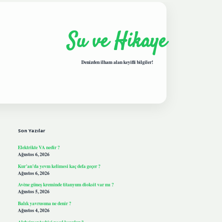
Su ve Hikaye
Denizden ilham alan keyifli bilgiler!
Sidebar
hiltonbetgiris.live
Son Yazılar
Elektrikte VA nedir ?
Ağustos 6, 2026
Kur’an’da yevm kelimesi kaç defa geçer ?
Ağustos 6, 2026
Avène güneş kreminde titanyum dioksit var mı ?
Ağustos 5, 2026
Balık yavrusuna ne denir ?
Ağustos 4, 2026
Alzheimer teşhisi nasıl koyulur ?