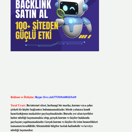
Reklam ve İletişim:
Skype: live:.cid.575569c608265c69
Yasal Uyarı:
Bu internet sitesi, herhangi bir marka, kurum veya şahıs
şirketi ile hiçbir bağlantısı bulunmamaktadır. Sitede yalnızca kendi
hazırladığımız makaleler paylaşılmaktadır. Burada yer alan içerikler
haber niteliği taşımamakta olup, gerçek kurum ve kişiler hakkında
paylaşım yapılmamaktadır. Gerçek kurum ve kişiler ile isim benzerlikleri
tamamen tesadüfidir. Sitemizdeki bilgiler taslak halindedir ve tavsiye
niteliği taşımazlar.