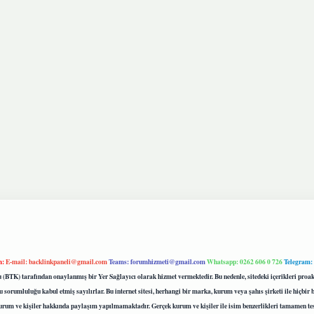
m:
E-mail:
backlinkpaneli@gmail.com
Teams:
forumhizmeti@gmail.com
Whatsapp: 0262 606 0 726
Telegram:
mu (BTK) tarafından onaylanmış bir Yer Sağlayıcı olarak hizmet vermektedir. Bu nedenle, sitedeki içerikleri 
 sorumluluğu kabul etmiş sayılırlar. Bu internet sitesi, herhangi bir marka, kurum veya şahıs şirketi ile hiçbi
kurum ve kişiler hakkında paylaşım yapılmamaktadır. Gerçek kurum ve kişiler ile isim benzerlikleri tamamen te