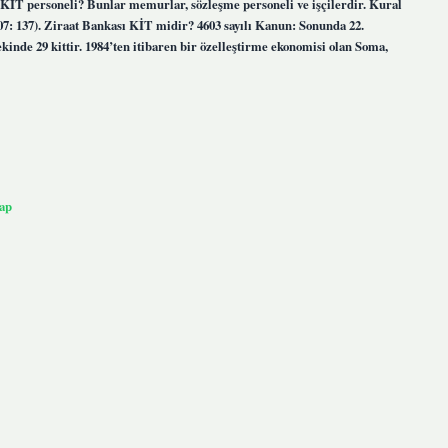
r KİT personeli? Bunlar memurlar, sözleşme personeli ve işçilerdir. Kural
007: 137). Ziraat Bankası KİT midir? 4603 sayılı Kanun: Sonunda 22.
inde 29 kittir. 1984’ten itibaren bir özelleştirme ekonomisi olan Soma,
ap