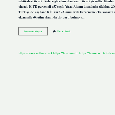
sektördeki ticari ilkelere göre kurulan kamu ticari şirkettir. Kimle
olarak, K’TE personeli 657 sayılı Yasal Alanın dışındadır (Şahlan, 2
Türkiye’de kaç tane KİT var? 233 numaralı kararname eki, kararın ek
ekonomik yönetim alanında bir parti bulmaya…
Ki̇T
Devamını okuyun
Yorum Bırak
Ler
Kimler
https://www.nethane.net
https://fefo.com.tr
https://famo.com.tr
Sitem