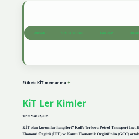
Anasayfa
Gizlilik Politikası
Yasal Uyarı
Hakkım
Etiket:
KİT memur mu
Ki̇T Ler Kimler
Tarih: Mart 22, 2025
KİT olan kurumlar hangileri? Kuffe’lerboru Petrol Transport Inc. 
Ekonomi Örgütü (İTT) ve Kamu Ekonomik Örgütü’nün (GCC) ortak a