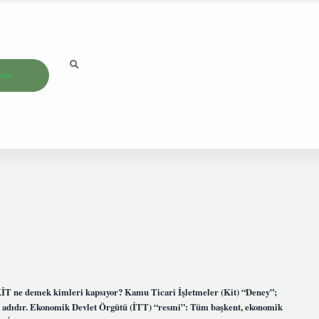
ızda
KİT ne demek kimleri kapsıyor? Kamu Ticari İşletmeler (Kit) “Deney”;
dıdır. Ekonomik Devlet Örgütü (İTT) “resmi”: Tüm başkent, ekonomik