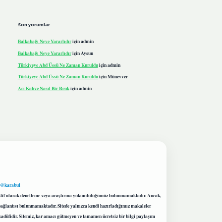
Son yorumlar
Balkabağı Neye Yararlıdır
için
admin
Balkabağı Neye Yararlıdır
için
Aysun
Türkiyeye Abd Üssü Ne Zaman Kuruldu
için
admin
Türkiyeye Abd Üssü Ne Zaman Kuruldu
için
Münevver
Acı Kahve Nasıl Bir Renk
için
admin
 @karabul
proaktif olarak denetleme veya araştırma yükümlülüğümüz bulunmamaktadır. Ancak,
r bağlantısı bulunmamaktadır. Sitede yalnızca kendi hazırladığımız makaleler
sadüfidir. Sitemiz, kar amacı gütmeyen ve tamamen ücretsiz bir bilgi paylaşım