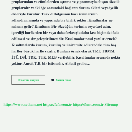
gruplarından ve cümlelerden aşınma ve yıpranmayla oluşan sözcük
gruplarıdır ve iki öğe arasındaki bağlantı durum ekleri veya iyelik
ekleriyle kurulur. Türk dilbilgisinin bazı konularının
adlandırmasında ve yapısında bir birlik yoktur. Kısaltmalar ne
anlama gelir? Kısaltma; Bir sözcüğün, terimin veya özel adın,
içerdiği harflerden bir veya daha fazlasıyla daha kısa biçimde ifade
edilmesi ve simgeleştirilmesidir. Kısaltmalar nasıl yazılır örnek?
Kısaltmalarda kurum, kuruluş ve üniversite adlarındaki tüm baş
harfler büyük harfle yazılır. Bunlara örnek olarak TRT, TBMM,
İTÜ, DSİ, TDK, TTK, MEB verilebilir. Kısaltmalar arasında nokta
yoktur. Ancak T.R. bir istisnadır. Ablatif grubu…
Kısaltma
Devamını okuyun
Yorum Bırak
Grubu
Ne
Demek
https://www.nethane.net
https://fefo.com.tr
https://famo.com.tr
Sitemap