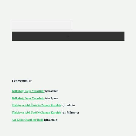
Arama
Son yorumlar
Balkabağı Neye Yararlıdır
için
admin
Balkabağı Neye Yararlıdır
için
Aysun
Türkiyeye Abd Üssü Ne Zaman Kuruldu
için
admin
Türkiyeye Abd Üssü Ne Zaman Kuruldu
için
Münevver
Acı Kahve Nasıl Bir Renk
için
admin