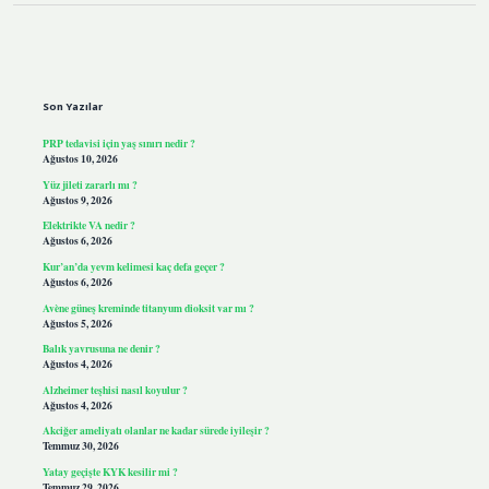
Sidebar
Son Yazılar
PRP tedavisi için yaş sınırı nedir ?
Ağustos 10, 2026
Yüz jileti zararlı mı ?
Ağustos 9, 2026
Elektrikte VA nedir ?
Ağustos 6, 2026
Kur’an’da yevm kelimesi kaç defa geçer ?
Ağustos 6, 2026
Avène güneş kreminde titanyum dioksit var mı ?
Ağustos 5, 2026
Balık yavrusuna ne denir ?
Ağustos 4, 2026
Alzheimer teşhisi nasıl koyulur ?
Ağustos 4, 2026
Akciğer ameliyatı olanlar ne kadar sürede iyileşir ?
Temmuz 30, 2026
Yatay geçişte KYK kesilir mi ?
Temmuz 29, 2026