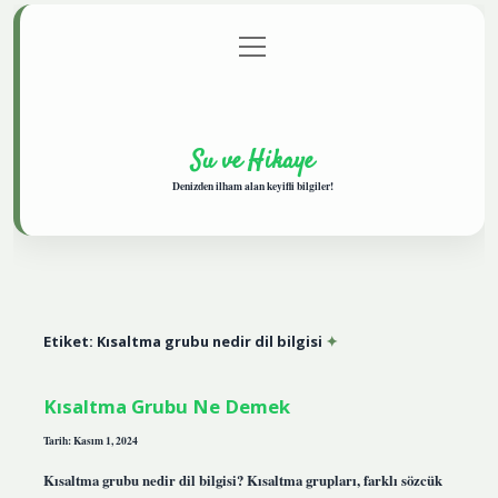
menüyü
Anasayfa
Gizlilik Politikası
Yasal Uyarı
aç
Hakkımızda
Su ve Hikaye
Denizden ilham alan keyifli bilgiler!
Etiket:
Kısaltma grubu nedir dil bilgisi
Kısaltma Grubu Ne Demek
Tarih: Kasım 1, 2024
Kısaltma grubu nedir dil bilgisi? Kısaltma grupları, farklı sözcük