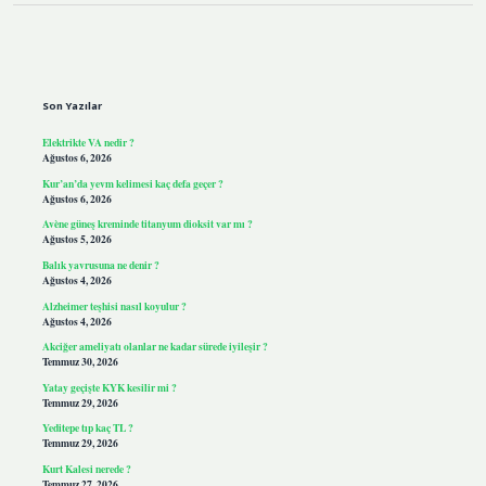
Sidebar
Son Yazılar
Elektrikte VA nedir ?
Ağustos 6, 2026
Kur’an’da yevm kelimesi kaç defa geçer ?
Ağustos 6, 2026
Avène güneş kreminde titanyum dioksit var mı ?
Ağustos 5, 2026
Balık yavrusuna ne denir ?
Ağustos 4, 2026
Alzheimer teşhisi nasıl koyulur ?
Ağustos 4, 2026
Akciğer ameliyatı olanlar ne kadar sürede iyileşir ?
Temmuz 30, 2026
Yatay geçişte KYK kesilir mi ?
Temmuz 29, 2026
Yeditepe tıp kaç TL ?
Temmuz 29, 2026
Kurt Kalesi nerede ?
Temmuz 27, 2026