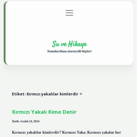
menüyü
Anasayfa
Gizlilik Politikası
Yasal Uyarı
aç
Hakkımızda
Su ve Hikaye
Denizden ilham alan keyifli bilgiler!
Etiket:
Kırmızı yakalılar kimlerdir
Kırmızı Yakalı Kime Denir
Tarih: Aralık 24, 2024
Kırmızı yakalılar kimlerdir? Kırmızı Yaka: Kırmızı yakalar her