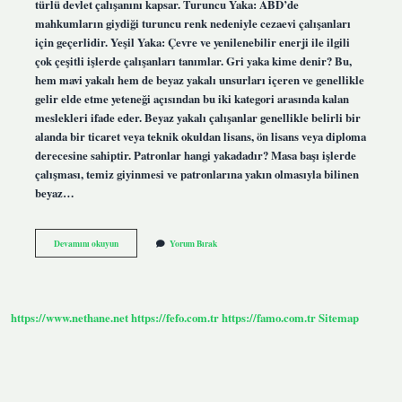
türlü devlet çalışanını kapsar. Turuncu Yaka: ABD’de
mahkumların giydiği turuncu renk nedeniyle cezaevi çalışanları
için geçerlidir. Yeşil Yaka: Çevre ve yenilenebilir enerji ile ilgili
çok çeşitli işlerde çalışanları tanımlar. Gri yaka kime denir? Bu,
hem mavi yakalı hem de beyaz yakalı unsurları içeren ve genellikle
gelir elde etme yeteneği açısından bu iki kategori arasında kalan
meslekleri ifade eder. Beyaz yakalı çalışanlar genellikle belirli bir
alanda bir ticaret veya teknik okuldan lisans, ön lisans veya diploma
derecesine sahiptir. Patronlar hangi yakadadır? Masa başı işlerde
çalışması, temiz giyinmesi ve patronlarına yakın olmasıyla bilinen
beyaz…
Kırmızı
Devamını okuyun
Yorum Bırak
Yakalı
Kime
Denir
https://www.nethane.net
https://fefo.com.tr
https://famo.com.tr
Sitemap