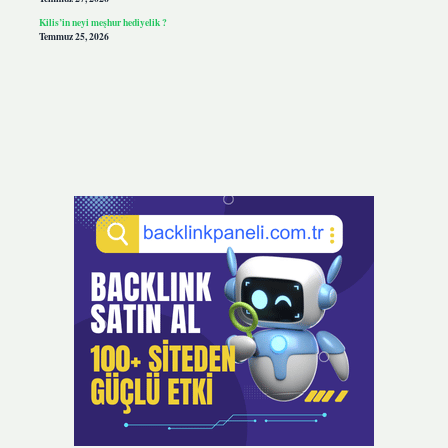
Kilis’in neyi meşhur hediyelik ?
Temmuz 25, 2026