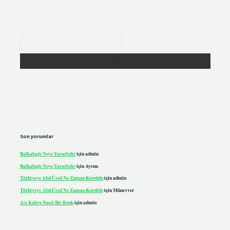
Arama
Son yorumlar
Balkabağı Neye Yararlıdır
için
admin
Balkabağı Neye Yararlıdır
için
Aysun
Türkiyeye Abd Üssü Ne Zaman Kuruldu
için
admin
Türkiyeye Abd Üssü Ne Zaman Kuruldu
için
Münevver
Acı Kahve Nasıl Bir Renk
için
admin