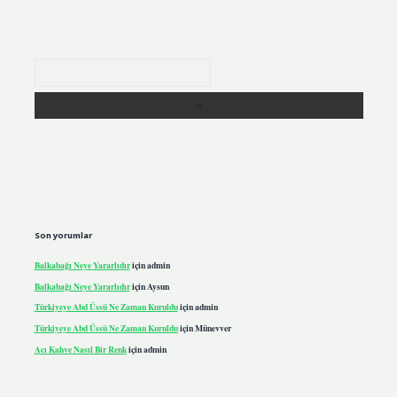
Arama
Son yorumlar
Balkabağı Neye Yararlıdır
için
admin
Balkabağı Neye Yararlıdır
için
Aysun
Türkiyeye Abd Üssü Ne Zaman Kuruldu
için
admin
Türkiyeye Abd Üssü Ne Zaman Kuruldu
için
Münevver
Acı Kahve Nasıl Bir Renk
için
admin