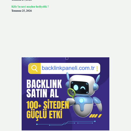
Kilis’in neyi meşhur hediyelik ?
Temmuz 25, 2026