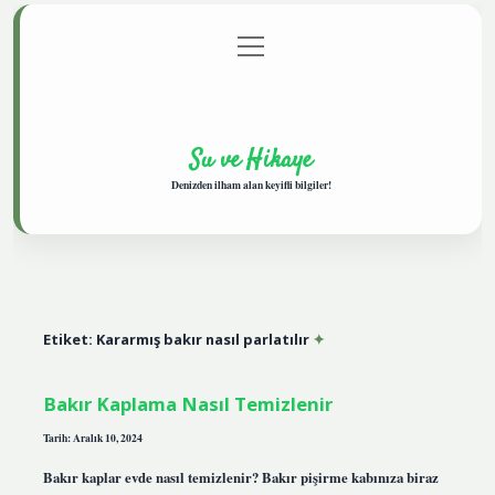
menüyü
Anasayfa
Gizlilik Politikası
Yasal Uyarı
aç
Hakkımızda
Su ve Hikaye
Denizden ilham alan keyifli bilgiler!
Etiket:
Kararmış bakır nasıl parlatılır
Bakır Kaplama Nasıl Temizlenir
Tarih: Aralık 10, 2024
Bakır kaplar evde nasıl temizlenir? Bakır pişirme kabınıza biraz