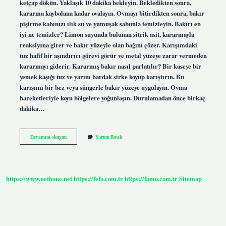
ketçap dökün. Yaklaşık 10 dakika bekleyin. Bekledikten sonra,
kararma kaybolana kadar ovalayın. Ovmayı bitirdikten sonra, bakır
pişirme kabınızı ılık su ve yumuşak sabunla temizleyin. Bakırı en
iyi ne temizler? Limon suyunda bulunan sitrik asit, kararmayla
reaksiyona girer ve bakır yüzeyle olan bağını çözer. Karışımdaki
tuz hafif bir aşındırıcı görevi görür ve metal yüzeye zarar vermeden
kararmayı giderir. Kararmış bakır nasıl parlatılır? Bir kaseye bir
yemek kaşığı tuz ve yarım bardak sirke koyup karıştırın. Bu
karışımı bir bez veya süngerle bakır yüzeye uygulayın. Ovma
hareketleriyle koyu bölgelere yoğunlaşın. Durulamadan önce birkaç
dakika…
Bakır
Devamını okuyun
Yorum Bırak
Kaplama
Nasıl
Temizlenir
https://www.nethane.net
https://fefo.com.tr
https://famo.com.tr
Sitemap