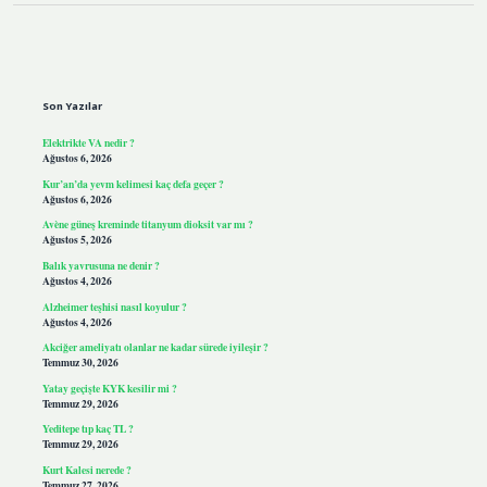
Sidebar
Son Yazılar
Elektrikte VA nedir ?
Ağustos 6, 2026
Kur’an’da yevm kelimesi kaç defa geçer ?
Ağustos 6, 2026
Avène güneş kreminde titanyum dioksit var mı ?
Ağustos 5, 2026
Balık yavrusuna ne denir ?
Ağustos 4, 2026
Alzheimer teşhisi nasıl koyulur ?
Ağustos 4, 2026
Akciğer ameliyatı olanlar ne kadar sürede iyileşir ?
Temmuz 30, 2026
Yatay geçişte KYK kesilir mi ?
Temmuz 29, 2026
Yeditepe tıp kaç TL ?
Temmuz 29, 2026
Kurt Kalesi nerede ?
Temmuz 27, 2026