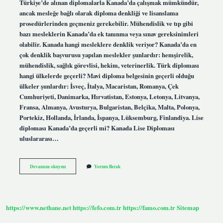
Türkiye’de alınan diplomalarla Kanada’da çalışmak mümkündür,
ancak mesleğe bağlı olarak diploma denkliği ve lisanslama
prosedürlerinden geçmeniz gerekebilir. Mühendislik ve tıp gibi
bazı mesleklerin Kanada’da ek tanınma veya sınav gereksinimleri
olabilir. Kanada hangi mesleklere denklik veriyor? Kanada’da en
çok denklik başvurusu yapılan meslekler şunlardır: hemşirelik,
mühendislik, sağlık görevlisi, hekim, veterinerlik. Türk diploması
hangi ülkelerde geçerli? Mavi diploma belgesinin geçerli olduğu
ülkeler şunlardır: İsveç, İtalya, Macaristan, Romanya, Çek
Cumhuriyeti, Danimarka, Hırvatistan, Estonya, Letonya, Litvanya,
Fransa, Almanya, Avusturya, Bulgaristan, Belçika, Malta, Polonya,
Portekiz, Hollanda, İrlanda, İspanya, Lüksemburg, Finlandiya. Lise
diploması Kanada’da geçerli mi? Kanada Lise Diploması
uluslararası…
Türk
Devamını okuyun
Yorum Bırak
Diploması
Kanadada
Geçerli
Mi
https://www.nethane.net
https://fefo.com.tr
https://famo.com.tr
Sitemap