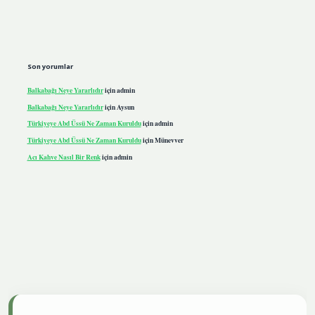
Son yorumlar
Balkabağı Neye Yararlıdır
için
admin
Balkabağı Neye Yararlıdır
için
Aysun
Türkiyeye Abd Üssü Ne Zaman Kuruldu
için
admin
Türkiyeye Abd Üssü Ne Zaman Kuruldu
için
Münevver
Acı Kahve Nasıl Bir Renk
için
admin
iris.live