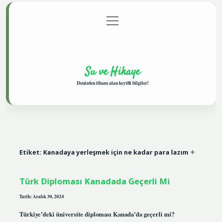
menüyü
Anasayfa
Gizlilik Politikası
Yasal Uyarı
aç
Hakkımızda
Su ve Hikaye
Denizden ilham alan keyifli bilgiler!
Etiket:
Kanadaya yerleşmek için ne kadar para lazım
Türk Diploması Kanadada Geçerli Mi
Tarih: Aralık 30, 2024
Türkiye’deki üniversite diploması Kanada’da geçerli mi?