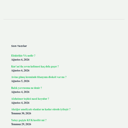
Sidebar
Son Yazılar
Elektrikte VA nedir ?
Ağustos 6, 2026
Kur’an’da yevm kelimesi kaç defa geçer ?
Ağustos 6, 2026
Avène güneş kreminde titanyum dioksit var mı ?
Ağustos 5, 2026
Balık yavrusuna ne denir ?
Ağustos 4, 2026
Alzheimer teşhisi nasıl koyulur ?
Ağustos 4, 2026
Akciğer ameliyatı olanlar ne kadar sürede iyileşir ?
Temmuz 30, 2026
Yatay geçişte KYK kesilir mi ?
Temmuz 29, 2026