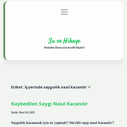
menüyü
Anasayfa
Gizlilik Politikası
Yasal Uyarı
aç
Hakkımızda
Su ve Hikaye
Denizden ilham alan keyifli bilgiler!
Etiket:
İş yerinde saygınlık nasıl kazanılır
Kaybedilen Saygı Nasıl Kazanılır
Tarih: Mart 10, 2025
Saygınlık kazanmak için ne yapmalı? Sürekli saygı nasıl kazanılır?