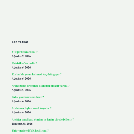
Sidebar
Son Yazılar
Yüz jileti zararlı mı ?
Ağustos 9, 2026
Elektrikte VA nedir ?
Ağustos 6, 2026
Kur’an’da yevm kelimesi kaç defa geçer ?
Ağustos 6, 2026
Avène güneş kreminde titanyum dioksit var mı ?
Ağustos 5, 2026
Balık yavrusuna ne denir ?
Ağustos 4, 2026
Alzheimer teşhisi nasıl koyulur ?
Ağustos 4, 2026
Akciğer ameliyatı olanlar ne kadar sürede iyileşir ?
Temmuz 30, 2026
Yatay geçişte KYK kesilir mi ?