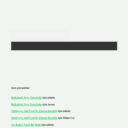
Arama
Son yorumlar
Balkabağı Neye Yararlıdır
için
admin
Balkabağı Neye Yararlıdır
için
Aysun
Türkiyeye Abd Üssü Ne Zaman Kuruldu
için
admin
Türkiyeye Abd Üssü Ne Zaman Kuruldu
için
Münevver
Acı Kahve Nasıl Bir Renk
için
admin