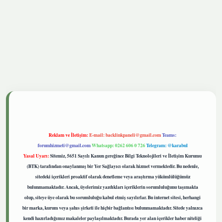
tgiris.live
Reklam ve İletişim:
E-mail:
backlinkpaneli@gmail.com
Teams:
forumhizmeti@gmail.com
Whatsapp: 0262 606 0 726
Telegram: @karabul
Yasal Uyarı:
Sitemiz, 5651 Sayılı Kanun gereğince Bilgi Teknolojileri ve İletişim Kurumu
(BTK) tarafından onaylanmış bir Yer Sağlayıcı olarak hizmet vermektedir. Bu nedenle,
sitedeki içerikleri proaktif olarak denetleme veya araştırma yükümlülüğümüz
bulunmamaktadır. Ancak, üyelerimiz yazdıkları içeriklerin sorumluluğunu taşımakta
olup, siteye üye olarak bu sorumluluğu kabul etmiş sayılırlar. Bu internet sitesi, herhangi
bir marka, kurum veya şahıs şirketi ile hiçbir bağlantısı bulunmamaktadır. Sitede yalnızca
kendi hazırladığımız makaleler paylaşılmaktadır. Burada yer alan içerikler haber niteliği