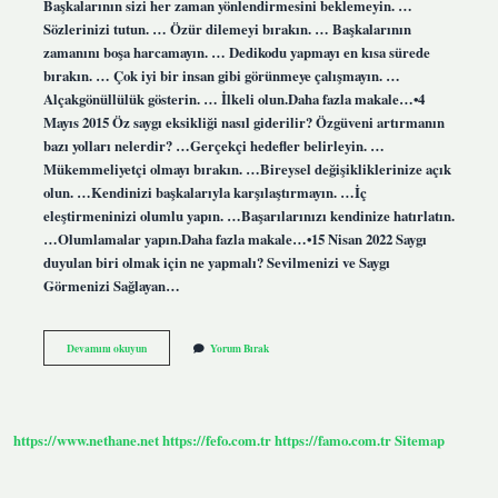
Başkalarının sizi her zaman yönlendirmesini beklemeyin. …
Sözlerinizi tutun. … Özür dilemeyi bırakın. … Başkalarının
zamanını boşa harcamayın. … Dedikodu yapmayı en kısa sürede
bırakın. … Çok iyi bir insan gibi görünmeye çalışmayın. …
Alçakgönüllülük gösterin. … İlkeli olun.Daha fazla makale…•4
Mayıs 2015 Öz saygı eksikliği nasıl giderilir? Özgüveni artırmanın
bazı yolları nelerdir? …Gerçekçi hedefler belirleyin. …
Mükemmeliyetçi olmayı bırakın. …Bireysel değişikliklerinize açık
olun. …Kendinizi başkalarıyla karşılaştırmayın. …İç
eleştirmeninizi olumlu yapın. …Başarılarınızı kendinize hatırlatın.
…Olumlamalar yapın.Daha fazla makale…•15 Nisan 2022 Saygı
duyulan biri olmak için ne yapmalı? Sevilmenizi ve Saygı
Görmenizi Sağlayan…
Kaybedilen
Devamını okuyun
Yorum Bırak
Saygı
Nasıl
Kazanılır
https://www.nethane.net
https://fefo.com.tr
https://famo.com.tr
Sitemap