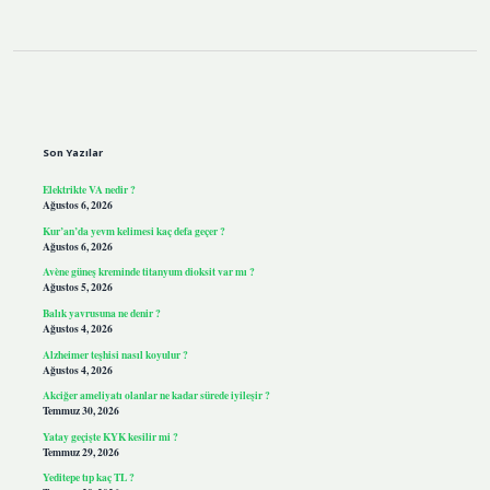
Sidebar
Son Yazılar
Elektrikte VA nedir ?
Ağustos 6, 2026
Kur’an’da yevm kelimesi kaç defa geçer ?
Ağustos 6, 2026
Avène güneş kreminde titanyum dioksit var mı ?
Ağustos 5, 2026
Balık yavrusuna ne denir ?
Ağustos 4, 2026
Alzheimer teşhisi nasıl koyulur ?
Ağustos 4, 2026
Akciğer ameliyatı olanlar ne kadar sürede iyileşir ?
Temmuz 30, 2026
Yatay geçişte KYK kesilir mi ?
Temmuz 29, 2026
Yeditepe tıp kaç TL ?