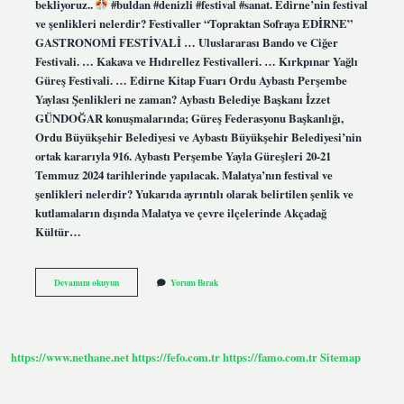
bekliyoruz..
#buldan #denizli #festival #sanat. Edirne’nin festival
ve şenlikleri nelerdir? Festivaller “Topraktan Sofraya EDİRNE”
GASTRONOMİ FESTİVALİ … Uluslararası Bando ve Ciğer
Festivali. … Kakava ve Hıdırellez Festivalleri. … Kırkpınar Yağlı
Güreş Festivali. … Edirne Kitap Fuarı Ordu Aybastı Perşembe
Yaylası Şenlikleri ne zaman? Aybastı Belediye Başkanı İzzet
GÜNDOĞAR konuşmalarında; Güreş Federasyonu Başkanlığı,
Ordu Büyükşehir Belediyesi ve Aybastı Büyükşehir Belediyesi’nin
ortak kararıyla 916. Aybastı Perşembe Yayla Güreşleri 20-21
Temmuz 2024 tarihlerinde yapılacak. Malatya’nın festival ve
şenlikleri nelerdir? Yukarıda ayrıntılı olarak belirtilen şenlik ve
kutlamaların dışında Malatya ve çevre ilçelerinde Akçadağ
Kültür…
Beydağı
Devamını okuyun
Yorum Bırak
Şenlikleri
Ne
Zaman
https://www.nethane.net
https://fefo.com.tr
https://famo.com.tr
Sitemap