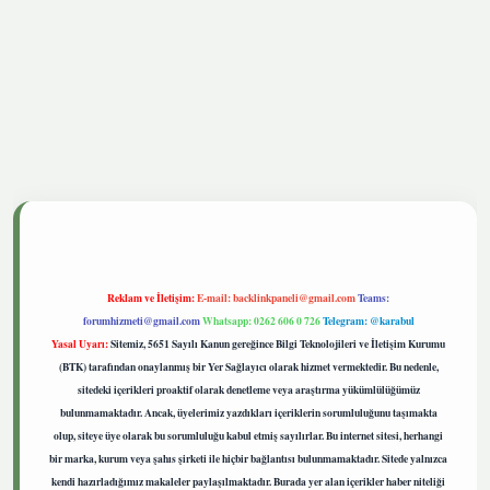
tgiris.live
Reklam ve İletişim:
E-mail:
backlinkpaneli@gmail.com
Teams:
forumhizmeti@gmail.com
Whatsapp: 0262 606 0 726
Telegram: @karabul
Yasal Uyarı:
Sitemiz, 5651 Sayılı Kanun gereğince Bilgi Teknolojileri ve İletişim Kurumu
(BTK) tarafından onaylanmış bir Yer Sağlayıcı olarak hizmet vermektedir. Bu nedenle,
sitedeki içerikleri proaktif olarak denetleme veya araştırma yükümlülüğümüz
bulunmamaktadır. Ancak, üyelerimiz yazdıkları içeriklerin sorumluluğunu taşımakta
olup, siteye üye olarak bu sorumluluğu kabul etmiş sayılırlar. Bu internet sitesi, herhangi
bir marka, kurum veya şahıs şirketi ile hiçbir bağlantısı bulunmamaktadır. Sitede yalnızca
kendi hazırladığımız makaleler paylaşılmaktadır. Burada yer alan içerikler haber niteliği