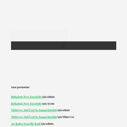
Arama
Son yorumlar
Balkabağı Neye Yararlıdır
için
admin
Balkabağı Neye Yararlıdır
için
Aysun
Türkiyeye Abd Üssü Ne Zaman Kuruldu
için
admin
Türkiyeye Abd Üssü Ne Zaman Kuruldu
için
Münevver
Acı Kahve Nasıl Bir Renk
için
admin