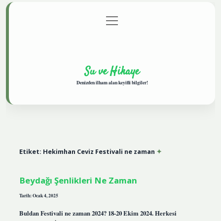
menüyü
Anasayfa
Gizlilik Politikası
Yasal Uyarı
aç
Hakkımızda
Su ve Hikaye
Denizden ilham alan keyifli bilgiler!
Etiket:
Hekimhan Ceviz Festivali ne zaman
Beydağı Şenlikleri Ne Zaman
Tarih: Ocak 4, 2025
Buldan Festivali ne zaman 2024? 18-20 Ekim 2024. Herkesi