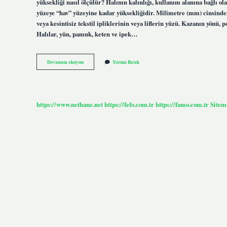
yüksekliği nasıl ölçülür? Halının kalınlığı, kullanım alanına bağlı ola
yüzeye “hav” yüzeyine kadar yüksekliğidir. Milimetre (mm) cinsind
veya kesintisiz tekstil ipliklerinin veya liflerin yüzü. Kazanın yönü,
Halılar, yün, pamuk, keten ve ipek…
Yüksek
Devamını okuyun
Yorum Bırak
Havlı
Ne
Demek
https://www.nethane.net
https://fefo.com.tr
https://famo.com.tr
Sitem