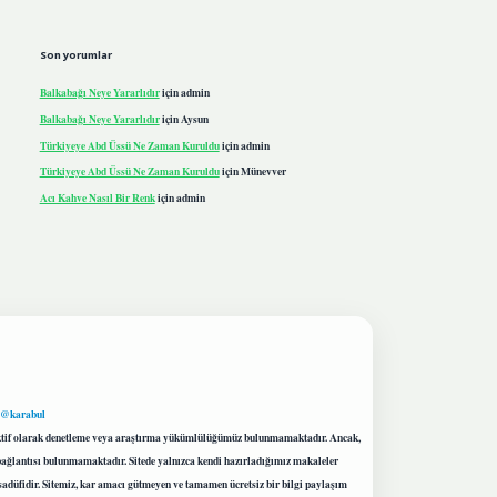
Son yorumlar
Balkabağı Neye Yararlıdır
için
admin
Balkabağı Neye Yararlıdır
için
Aysun
Türkiyeye Abd Üssü Ne Zaman Kuruldu
için
admin
Türkiyeye Abd Üssü Ne Zaman Kuruldu
için
Münevver
Acı Kahve Nasıl Bir Renk
için
admin
 @karabul
proaktif olarak denetleme veya araştırma yükümlülüğümüz bulunmamaktadır. Ancak,
r bağlantısı bulunmamaktadır. Sitede yalnızca kendi hazırladığımız makaleler
sadüfidir. Sitemiz, kar amacı gütmeyen ve tamamen ücretsiz bir bilgi paylaşım