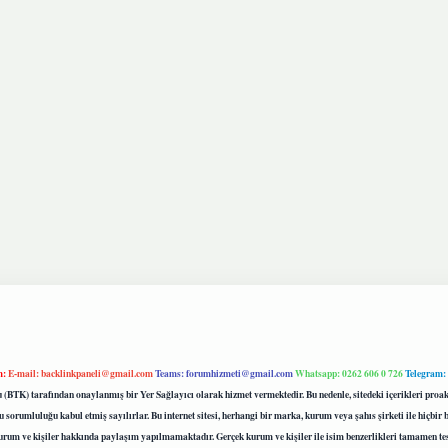
m:
E-mail:
backlinkpaneli@gmail.com
Teams:
forumhizmeti@gmail.com
Whatsapp: 0262 606 0 726
Telegram:
mu (BTK) tarafından onaylanmış bir Yer Sağlayıcı olarak hizmet vermektedir. Bu nedenle, sitedeki içerikleri 
 sorumluluğu kabul etmiş sayılırlar. Bu internet sitesi, herhangi bir marka, kurum veya şahıs şirketi ile hiçbi
kurum ve kişiler hakkında paylaşım yapılmamaktadır. Gerçek kurum ve kişiler ile isim benzerlikleri tamamen te