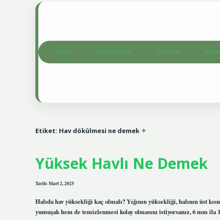
Anasayfa
Gizlilik Politikası
Yasal Uyarı
Hakkım
Etiket:
Hav dökülmesi ne demek
Yüksek Havlı Ne Demek
Tarih: Mart 2, 2025
Halıda hav yüksekliği kaç olmalı? Yığının yüksekliği, halının üst kı
yumuşak hem de temizlenmesi kolay olmasını istiyorsanız, 6 mm ila 