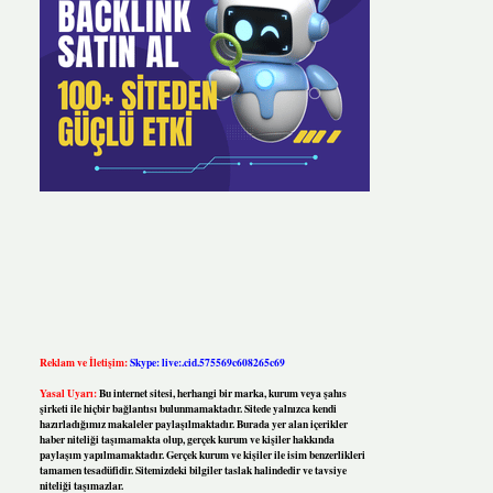
Reklam ve İletişim:
Skype: live:.cid.575569c608265c69
Yasal Uyarı:
Bu internet sitesi, herhangi bir marka, kurum veya şahıs
şirketi ile hiçbir bağlantısı bulunmamaktadır. Sitede yalnızca kendi
hazırladığımız makaleler paylaşılmaktadır. Burada yer alan içerikler
haber niteliği taşımamakta olup, gerçek kurum ve kişiler hakkında
paylaşım yapılmamaktadır. Gerçek kurum ve kişiler ile isim benzerlikleri
tamamen tesadüfidir. Sitemizdeki bilgiler taslak halindedir ve tavsiye
niteliği taşımazlar.