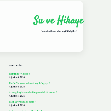
Su ve Hikaye
Denizden ilham alan keyifli bilgiler!
Sidebar
hiltonbetgiris.live
Son Yazılar
Elektrikte VA nedir ?
Ağustos 6, 2026
Kur’an’da yevm kelimesi kaç defa geçer ?
Ağustos 6, 2026
Avène güneş kreminde titanyum dioksit var mı ?
Ağustos 5, 2026
Balık yavrusuna ne denir ?
Ağustos 4, 2026
Alzheimer teşhisi nasıl koyulur ?