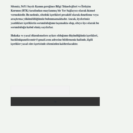
Sitemiz, 5651 Sayılı Kanun gereğince Bilgi Teknolojileri ve İletişim
Kurumu (BTK) tarafından onaylanmış bir Yer Sağlayıcı olarak hizmet
vermektedir. Bu nedenle, sitedeki içerikleri proaktif olarak denetleme veya
araştırma yükümlülüğümüz bulunmamaktadır. Ancak, üyelerimiz
yazdıkları içeriklerin sorumluluğunu taşımakta olup, siteye üye olarak bu
sorumluluğu kabul etmiş sayılırlar.
Hukuka ve yasal düzenlemelere aykırı olduğunu düşündüğünüz içerikleri,
backlinkpanelicomtr@gmail.com
adresine bildirmeniz halinde, ilgili
içerikler yasal süre içerisinde sitemizden kaldırılacaktır.
Arama