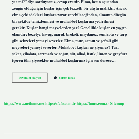
yer mi?” diye sorduysanız, cevap evettir. Elma, besin açısından
zengin olduğu için kuşlar için çok lezzetli bir atıştırmalıktır. Ancak
elma çekirdekleri kuşlara zarar verebileceğinden, elmanın düzgün
bir şekilde temizlenmesi ve muhabbet kuşlarına yedirilmesi
gerekir. Kuşlar hangi meyvelerden yer? Genellikle kuşlar en yaygın
olanıdır; bezelye, havuç, marul, brokoli, maydanoz, semizotu ve turp
gibi sebzeleri yemeyi severler. Elma, muz, armut ve şeftali gibi
meyveleri yemeyi severler. Muhabbet kuşları ne yiyemez? Tuz,
şeker, çikolata, sarımsak ve soğan, süt, alkol, fıstık, limon ve greyfurt
içeren tüm yiyecekler muhabbet kuşlarınız için son derece…
Kuşlar
Devamını okuyun
Yorum Bırak
Yeşil
Elma
Yer
Mi
https://www.nethane.net
https://fefo.com.tr
https://famo.com.tr
Sitemap