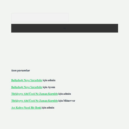
Arama
Son yorumlar
Balkabağı Neye Yararlıdır
için
admin
Balkabağı Neye Yararlıdır
için
Aysun
Türkiyeye Abd Üssü Ne Zaman Kuruldu
için
admin
Türkiyeye Abd Üssü Ne Zaman Kuruldu
için
Münevver
Acı Kahve Nasıl Bir Renk
için
admin