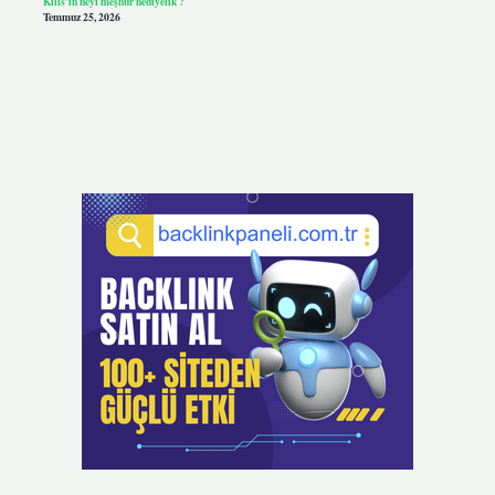
Kilis’in neyi meşhur hediyelik ?
Temmuz 25, 2026