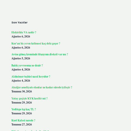
Sidebar
Son Yazılar
Elektrikte VA nedir ?
Ağustos 6, 2026
Kur’an’da yevm kelimesi kaç defa geçer ?
Ağustos 6, 2026
Avène güneş kreminde titanyum dioksit var mı ?
Ağustos 5, 2026
Balık yavrusuna ne denir ?
Ağustos 4, 2026
Alzheimer teşhisi nasıl koyulur ?
Ağustos 4, 2026
Akciğer ameliyatı olanlar ne kadar sürede iyileşir ?
Temmuz 30, 2026
Yatay geçişte KYK kesilir mi ?
Temmuz 29, 2026
Yeditepe tıp kaç TL ?
Temmuz 29, 2026
Kurt Kalesi nerede ?
Temmuz 27, 2026