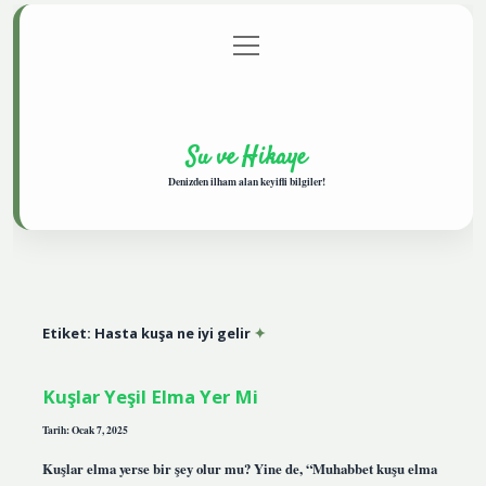
menüyü
Anasayfa
Gizlilik Politikası
Yasal Uyarı
aç
Hakkımızda
Su ve Hikaye
Denizden ilham alan keyifli bilgiler!
Etiket:
Hasta kuşa ne iyi gelir
Kuşlar Yeşil Elma Yer Mi
Tarih: Ocak 7, 2025
Kuşlar elma yerse bir şey olur mu? Yine de, “Muhabbet kuşu elma