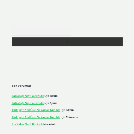
Arama
Son yorumlar
Balkabağı Neye Yararlıdır
için
admin
Balkabağı Neye Yararlıdır
için
Aysun
Türkiyeye Abd Üssü Ne Zaman Kuruldu
için
admin
Türkiyeye Abd Üssü Ne Zaman Kuruldu
için
Münevver
Acı Kahve Nasıl Bir Renk
için
admin