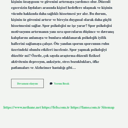
kişinin özsaygısını ve güvenini artırmaya yardımcı olur. Düzenli
egzersizin faydaları arasında kişisel hedeflere ulaşmak ve kişinin
vücudu hakkında daha sağlıklı hissetmesi yer alır. Bu durum,
kişinin öz güvenini artırır ve bireyin duygusal olarak daha güçlü
hissetmesini sağlar. Spor psikolojisi ne işe yarar? Spor psikolojisi
motivasyonu artırmanın yanı sıra sporcuların düşünce ve davranış
kalıplarını anlamaya ve bunlara odaklanarak psikolojik iyilik
hallerini sağlamaya çalışır. Öte yandan sporun sporcunun ruhu
üzerindeki olumlu etkileri incelenir. Spor yapmak psikolojiyi
düzeltir mi? Özetle, çok sayıda araştırma düzenli fiziksel
aktivitenin depresyon, anksiyete, stres bozuklukları, öfke
patlamaları ve Alzheimer hastalığı gibi…
Sporun
Devamını okuyun
Yorum Bırak
Psikolojik
Faydaları
Nelerdir
https://www.nethane.net
https://fefo.com.tr
https://famo.com.tr
Sitemap