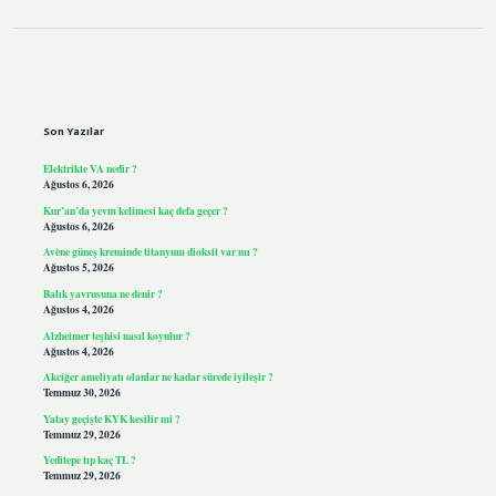
Sidebar
Son Yazılar
Elektrikte VA nedir ?
Ağustos 6, 2026
Kur’an’da yevm kelimesi kaç defa geçer ?
Ağustos 6, 2026
Avène güneş kreminde titanyum dioksit var mı ?
Ağustos 5, 2026
Balık yavrusuna ne denir ?
Ağustos 4, 2026
Alzheimer teşhisi nasıl koyulur ?
Ağustos 4, 2026
Akciğer ameliyatı olanlar ne kadar sürede iyileşir ?
Temmuz 30, 2026
Yatay geçişte KYK kesilir mi ?
Temmuz 29, 2026
Yeditepe tıp kaç TL ?
Temmuz 29, 2026