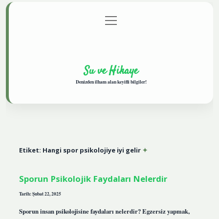
menüyü
Anasayfa
Gizlilik Politikası
Yasal Uyarı
aç
Hakkımızda
Su ve Hikaye
Denizden ilham alan keyifli bilgiler!
Etiket:
Hangi spor psikolojiye iyi gelir
Sporun Psikolojik Faydaları Nelerdir
Tarih: Şubat 22, 2025
Sporun insan psikolojisine faydaları nelerdir? Egzersiz yapmak,