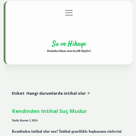
menüyü
Anasayfa
Gizlilik Politikası
Yasal Uyarı
aç
Hakkımızda
Su ve Hikaye
Denizden ilham alan keyifli bilgiler!
Etiket:
Hangi durumlarda intihal olur
Kendinden Intihal Suç Mudur
Tarih: Kasım 3, 2024
Kendinden intihal olur mu? İntihal genellikle başkasının sözlerini