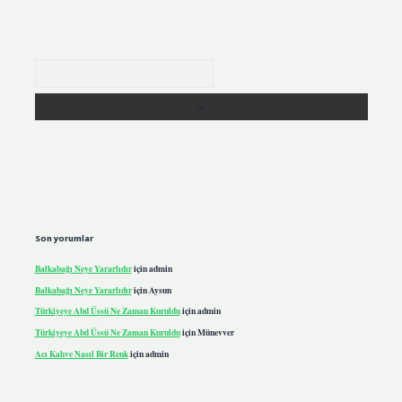
Arama
Son yorumlar
Balkabağı Neye Yararlıdır
için
admin
Balkabağı Neye Yararlıdır
için
Aysun
Türkiyeye Abd Üssü Ne Zaman Kuruldu
için
admin
Türkiyeye Abd Üssü Ne Zaman Kuruldu
için
Münevver
Acı Kahve Nasıl Bir Renk
için
admin