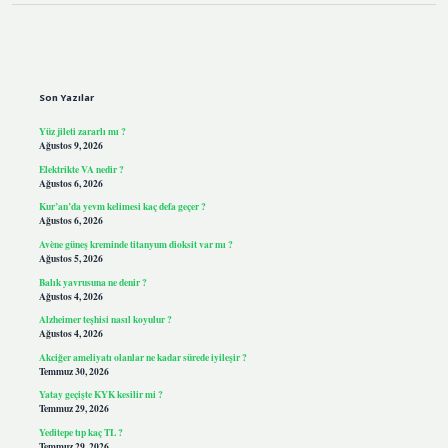
Sidebar
Son Yazılar
Yüz jileti zararlı mı ?
Ağustos 9, 2026
Elektrikte VA nedir ?
Ağustos 6, 2026
Kur’an’da yevm kelimesi kaç defa geçer ?
Ağustos 6, 2026
Avène güneş kreminde titanyum dioksit var mı ?
Ağustos 5, 2026
Balık yavrusuna ne denir ?
Ağustos 4, 2026
Alzheimer teşhisi nasıl koyulur ?
Ağustos 4, 2026
Akciğer ameliyatı olanlar ne kadar sürede iyileşir ?
Temmuz 30, 2026
Yatay geçişte KYK kesilir mi ?
Temmuz 29, 2026
Yeditepe tıp kaç TL ?
Temmuz 29, 2026