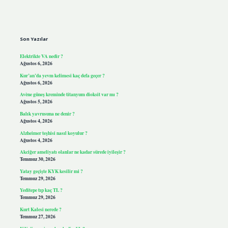
Sidebar
Son Yazılar
Elektrikte VA nedir ?
Ağustos 6, 2026
Kur’an’da yevm kelimesi kaç defa geçer ?
Ağustos 6, 2026
Avène güneş kreminde titanyum dioksit var mı ?
Ağustos 5, 2026
Balık yavrusuna ne denir ?
Ağustos 4, 2026
Alzheimer teşhisi nasıl koyulur ?
Ağustos 4, 2026
Akciğer ameliyatı olanlar ne kadar sürede iyileşir ?
Temmuz 30, 2026
Yatay geçişte KYK kesilir mi ?
Temmuz 29, 2026
Yeditepe tıp kaç TL ?
Temmuz 29, 2026
Kurt Kalesi nerede ?
Temmuz 27, 2026