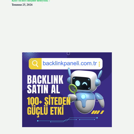
Kilis’in neyi meşhur hediyelik ?
Temmuz 25, 2026