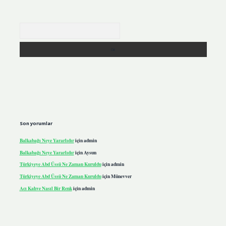
Arama
Son yorumlar
Balkabağı Neye Yararlıdır
için
admin
Balkabağı Neye Yararlıdır
için
Aysun
Türkiyeye Abd Üssü Ne Zaman Kuruldu
için
admin
Türkiyeye Abd Üssü Ne Zaman Kuruldu
için
Münevver
Acı Kahve Nasıl Bir Renk
için
admin