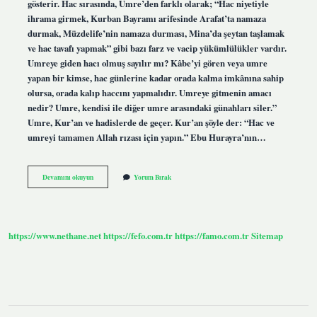
gösterir. Hac sırasında, Umre’den farklı olarak; “Hac niyetiyle
ihrama girmek, Kurban Bayramı arifesinde Arafat’ta namaza
durmak, Müzdelife’nin namaza durması, Mina’da şeytan taşlamak
ve hac tavafı yapmak” gibi bazı farz ve vacip yükümlülükler vardır.
Umreye giden hacı olmuş sayılır mı? Kâbe’yi gören veya umre
yapan bir kimse, hac günlerine kadar orada kalma imkânına sahip
olursa, orada kalıp haccını yapmalıdır. Umreye gitmenin amacı
nedir? Umre, kendisi ile diğer umre arasındaki günahları siler.”
Umre, Kur’an ve hadislerde de geçer. Kur’an şöyle der: “Hac ve
umreyi tamamen Allah rızası için yapın.” Ebu Hurayra’nın…
Umre
Devamını okuyun
Yorum Bırak
Ile
Hac
Arasında
Ne
Fark
https://www.nethane.net
https://fefo.com.tr
https://famo.com.tr
Sitemap
Var