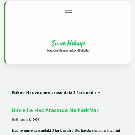
menüyü
Anasayfa
Gizlilik Politikası
Yasal Uyarı
aç
Hakkımızda
Su ve Hikaye
Denizden ilham alan keyifli bilgiler!
Etiket:
Hac ve umre arasındaki 3 fark nedir
Umre Ile Hac Arasında Ne Fark Var
Tarih: Aralık 12, 2024
Hac ve umre arasındaki 3 fark nedir? Bu, hacda zamanın önemini