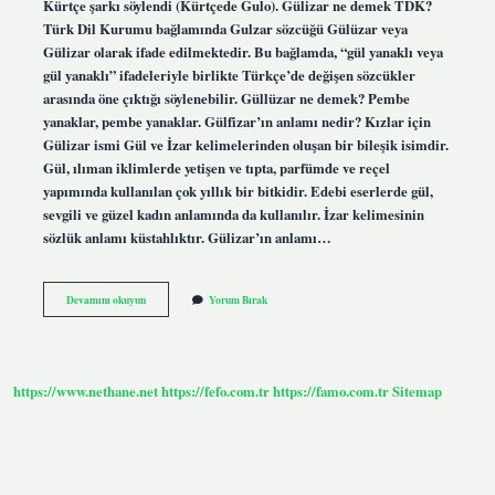
Kürtçe şarkı söylendi (Kürtçede Gulo). Gülizar ne demek TDK?
Türk Dil Kurumu bağlamında Gulzar sözcüğü Gülüzar veya
Gülizar olarak ifade edilmektedir. Bu bağlamda, “gül yanaklı veya
gül yanaklı” ifadeleriyle birlikte Türkçe’de değişen sözcükler
arasında öne çıktığı söylenebilir. Güllüzar ne demek? Pembe
yanaklar, pembe yanaklar. Gülfizar’ın anlamı nedir? Kızlar için
Gülizar ismi Gül ve İzar kelimelerinden oluşan bir bileşik isimdir.
Gül, ılıman iklimlerde yetişen ve tıpta, parfümde ve reçel
yapımında kullanılan çok yıllık bir bitkidir. Edebi eserlerde gül,
sevgili ve güzel kadın anlamında da kullanılır. İzar kelimesinin
sözlük anlamı küstahlıktır. Gülizar’ın anlamı…
Gülizar
Devamını okuyun
Yorum Bırak
Ne
Anlamdadır
https://www.nethane.net
https://fefo.com.tr
https://famo.com.tr
Sitemap