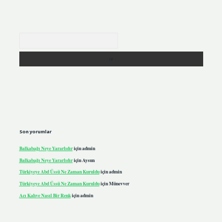
Arama
Son yorumlar
Balkabağı Neye Yararlıdır
için
admin
Balkabağı Neye Yararlıdır
için
Aysun
Türkiyeye Abd Üssü Ne Zaman Kuruldu
için
admin
Türkiyeye Abd Üssü Ne Zaman Kuruldu
için
Münevver
Acı Kahve Nasıl Bir Renk
için
admin