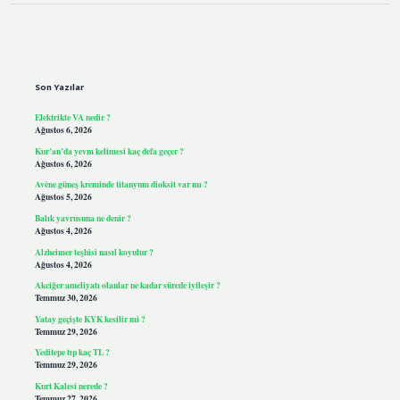
Sidebar
Son Yazılar
Elektrikte VA nedir ?
Ağustos 6, 2026
Kur’an’da yevm kelimesi kaç defa geçer ?
Ağustos 6, 2026
Avène güneş kreminde titanyum dioksit var mı ?
Ağustos 5, 2026
Balık yavrusuna ne denir ?
Ağustos 4, 2026
Alzheimer teşhisi nasıl koyulur ?
Ağustos 4, 2026
Akciğer ameliyatı olanlar ne kadar sürede iyileşir ?
Temmuz 30, 2026
Yatay geçişte KYK kesilir mi ?
Temmuz 29, 2026
Yeditepe tıp kaç TL ?
Temmuz 29, 2026
Kurt Kalesi nerede ?
Temmuz 27, 2026