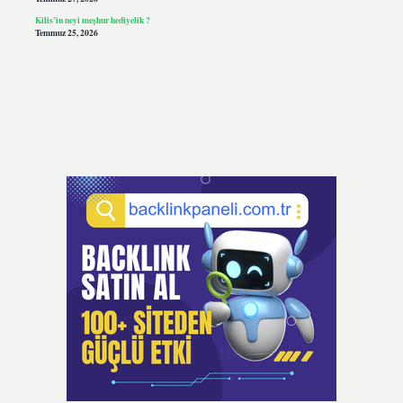
Kilis’in neyi meşhur hediyelik ?
Temmuz 25, 2026