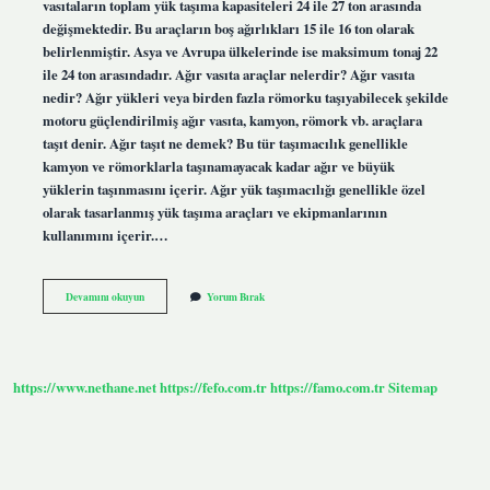
vasıtaların toplam yük taşıma kapasiteleri 24 ile 27 ton arasında
değişmektedir. Bu araçların boş ağırlıkları 15 ile 16 ton olarak
belirlenmiştir. Asya ve Avrupa ülkelerinde ise maksimum tonaj 22
ile 24 ton arasındadır. Ağır vasıta araçlar nelerdir? Ağır vasıta
nedir? Ağır yükleri veya birden fazla römorku taşıyabilecek şekilde
motoru güçlendirilmiş ağır vasıta, kamyon, römork vb. araçlara
taşıt denir. Ağır taşıt ne demek? Bu tür taşımacılık genellikle
kamyon ve römorklarla taşınamayacak kadar ağır ve büyük
yüklerin taşınmasını içerir. Ağır yük taşımacılığı genellikle özel
olarak tasarlanmış yük taşıma araçları ve ekipmanlarının
kullanımını içerir.…
Ağır
Devamını okuyun
Yorum Bırak
Tonajlı
Araçlar
Nelerdir
https://www.nethane.net
https://fefo.com.tr
https://famo.com.tr
Sitemap