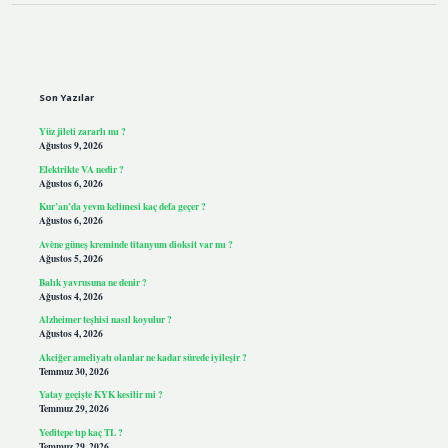
Sidebar
Son Yazılar
Yüz jileti zararlı mı ?
Ağustos 9, 2026
Elektrikte VA nedir ?
Ağustos 6, 2026
Kur’an’da yevm kelimesi kaç defa geçer ?
Ağustos 6, 2026
Avène güneş kreminde titanyum dioksit var mı ?
Ağustos 5, 2026
Balık yavrusuna ne denir ?
Ağustos 4, 2026
Alzheimer teşhisi nasıl koyulur ?
Ağustos 4, 2026
Akciğer ameliyatı olanlar ne kadar sürede iyileşir ?
Temmuz 30, 2026
Yatay geçişte KYK kesilir mi ?
Temmuz 29, 2026
Yeditepe tıp kaç TL ?
Temmuz 29, 2026