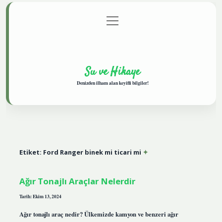
menüyü
Anasayfa
Gizlilik Politikası
Yasal Uyarı
aç
Hakkımızda
Su ve Hikaye
Denizden ilham alan keyifli bilgiler!
Etiket:
Ford Ranger binek mi ticari mi
Ağır Tonajlı Araçlar Nelerdir
Tarih: Ekim 13, 2024
Ağır tonajlı araç nedir? Ülkemizde kamyon ve benzeri ağır