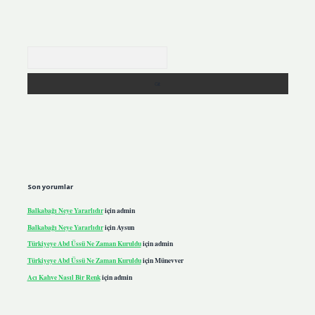
Arama
Son yorumlar
Balkabağı Neye Yararlıdır
için
admin
Balkabağı Neye Yararlıdır
için
Aysun
Türkiyeye Abd Üssü Ne Zaman Kuruldu
için
admin
Türkiyeye Abd Üssü Ne Zaman Kuruldu
için
Münevver
Acı Kahve Nasıl Bir Renk
için
admin