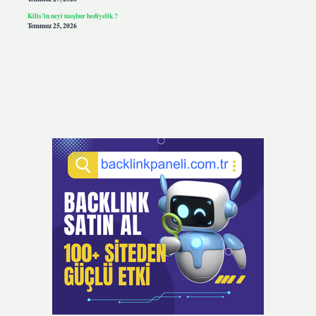
Kilis’in neyi meşhur hediyelik ?
Temmuz 25, 2026