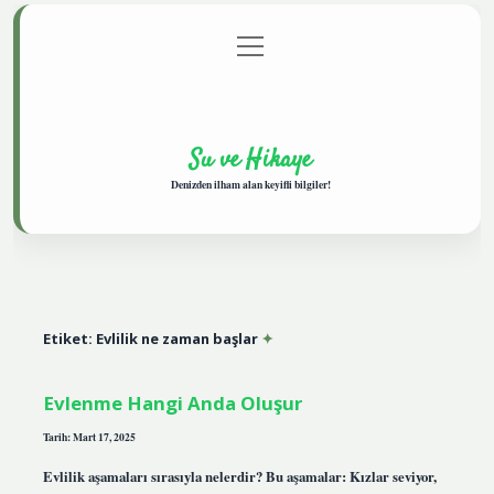
menüyü
Anasayfa
Gizlilik Politikası
Yasal Uyarı
aç
Hakkımızda
Su ve Hikaye
Denizden ilham alan keyifli bilgiler!
Etiket:
Evlilik ne zaman başlar
Evlenme Hangi Anda Oluşur
Tarih: Mart 17, 2025
Evlilik aşamaları sırasıyla nelerdir? Bu aşamalar: Kızlar seviyor,