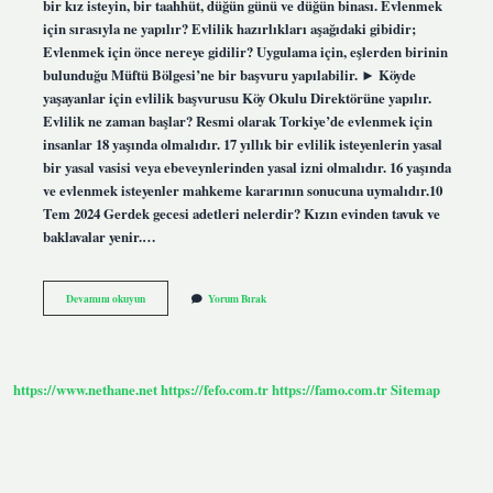
bir kız isteyin, bir taahhüt, düğün günü ve düğün binası. Evlenmek
için sırasıyla ne yapılır? Evlilik hazırlıkları aşağıdaki gibidir;
Evlenmek için önce nereye gidilir? Uygulama için, eşlerden birinin
bulunduğu Müftü Bölgesi’ne bir başvuru yapılabilir. ► Köyde
yaşayanlar için evlilik başvurusu Köy Okulu Direktörüne yapılır.
Evlilik ne zaman başlar? Resmi olarak Torkiye’de evlenmek için
insanlar 18 yaşında olmalıdır. 17 yıllık bir evlilik isteyenlerin yasal
bir yasal vasisi veya ebeveynlerinden yasal izni olmalıdır. 16 yaşında
ve evlenmek isteyenler mahkeme kararının sonucuna uymalıdır.10
Tem 2024 Gerdek gecesi adetleri nelerdir? Kızın evinden tavuk ve
baklavalar yenir.…
Evlenme
Devamını okuyun
Yorum Bırak
Hangi
Anda
Oluşur
https://www.nethane.net
https://fefo.com.tr
https://famo.com.tr
Sitemap