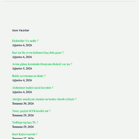
Sidebar
Son Yazılar
Elektrikte VA nedir ?
Ağustos 6, 2026
Kur’an’da yevm kelimesi kaç defa geçer ?
Ağustos 6, 2026
Avène güneş kreminde titanyum dioksit var mı ?
Ağustos 5, 2026
Balık yavrusuna ne denir ?
Ağustos 4, 2026
Alzheimer teşhisi nasıl koyulur ?
Ağustos 4, 2026
Akciğer ameliyatı olanlar ne kadar sürede iyileşir ?
Temmuz 30, 2026
Yatay geçişte KYK kesilir mi ?
Temmuz 29, 2026
Yeditepe tıp kaç TL ?
Temmuz 29, 2026
Kurt Kalesi nerede ?
Temmuz 27, 2026