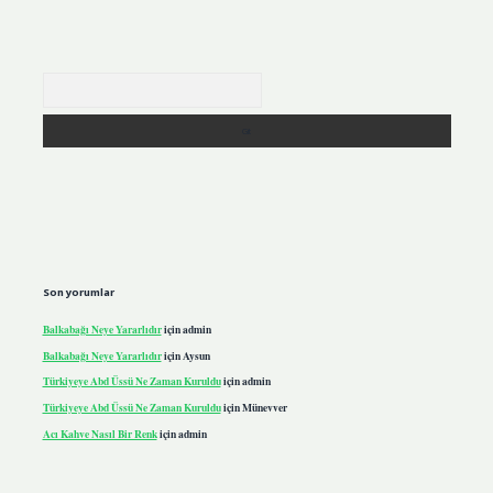
Arama
Son yorumlar
Balkabağı Neye Yararlıdır
için
admin
Balkabağı Neye Yararlıdır
için
Aysun
Türkiyeye Abd Üssü Ne Zaman Kuruldu
için
admin
Türkiyeye Abd Üssü Ne Zaman Kuruldu
için
Münevver
Acı Kahve Nasıl Bir Renk
için
admin