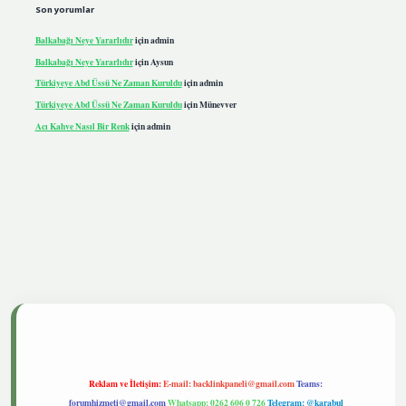
Son yorumlar
Balkabağı Neye Yararlıdır
için
admin
Balkabağı Neye Yararlıdır
için
Aysun
Türkiyeye Abd Üssü Ne Zaman Kuruldu
için
admin
Türkiyeye Abd Üssü Ne Zaman Kuruldu
için
Münevver
Acı Kahve Nasıl Bir Renk
için
admin
iris.live
Reklam ve İletişim:
E-mail:
backlinkpaneli@gmail.com
Teams:
forumhizmeti@gmail.com
Whatsapp: 0262 606 0 726
Telegram: @karabul