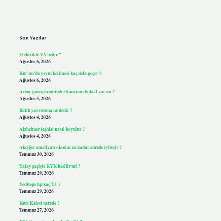
Sidebar
Son Yazılar
Elektrikte VA nedir ?
Ağustos 6, 2026
Kur’an’da yevm kelimesi kaç defa geçer ?
Ağustos 6, 2026
Avène güneş kreminde titanyum dioksit var mı ?
Ağustos 5, 2026
Balık yavrusuna ne denir ?
Ağustos 4, 2026
Alzheimer teşhisi nasıl koyulur ?
Ağustos 4, 2026
Akciğer ameliyatı olanlar ne kadar sürede iyileşir ?
Temmuz 30, 2026
Yatay geçişte KYK kesilir mi ?
Temmuz 29, 2026
Yeditepe tıp kaç TL ?
Temmuz 29, 2026
Kurt Kalesi nerede ?
Temmuz 27, 2026