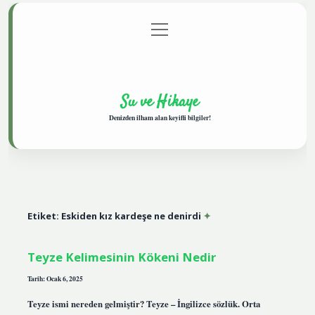
menüyü
Anasayfa
Gizlilik Politikası
Yasal Uyarı
aç
Hakkımızda
Su ve Hikaye
Denizden ilham alan keyifli bilgiler!
Etiket:
Eskiden kız kardeşe ne denirdi
Teyze Kelimesinin Kökeni Nedir
Tarih: Ocak 6, 2025
Teyze ismi nereden gelmiştir? Teyze – İngilizce sözlük. Orta