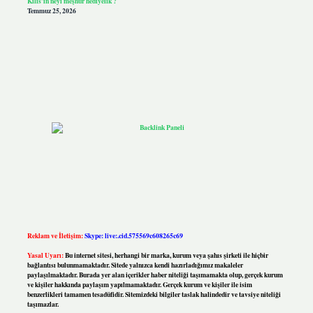
Kilis’in neyi meşhur hediyelik ?
Temmuz 25, 2026
Reklam ve İletişim:
Skype: live:.cid.575569c608265c69
Yasal Uyarı:
Bu internet sitesi, herhangi bir marka, kurum veya şahıs şirketi ile hiçbir
bağlantısı bulunmamaktadır. Sitede yalnızca kendi hazırladığımız makaleler
paylaşılmaktadır. Burada yer alan içerikler haber niteliği taşımamakta olup, gerçek kurum
ve kişiler hakkında paylaşım yapılmamaktadır. Gerçek kurum ve kişiler ile isim
benzerlikleri tamamen tesadüfidir. Sitemizdeki bilgiler taslak halindedir ve tavsiye niteliği
taşımazlar.