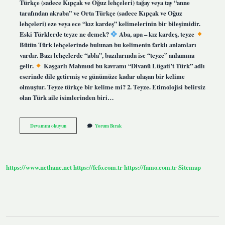
Türkçe (sadece Kıpçak ve Oğuz lehçeleri) tağay veya tay “anne
tarafından akraba” ve Orta Türkçe (sadece Kıpçak ve Oğuz
lehçeleri) eze veya ece “kız kardeş” kelimelerinin bir bileşimidir.
Eski Türklerde teyze ne demek?
Aba, apa – kız kardeş, teyze
Bütün Türk lehçelerinde bulunan bu kelimenin farklı anlamları
vardır. Bazı lehçelerde “abla”, bazılarında ise “teyze” anlamına
gelir.
Kaşgarlı Mahmud bu kavramı “Divanü Lügati’t Türk” adlı
eserinde dile getirmiş ve günümüze kadar ulaşan bir kelime
olmuştur. Teyze türkçe bir kelime mi? 2. Teyze. Etimolojisi belirsiz
olan Türk aile isimlerinden biri…
Teyze
Devamını okuyun
Yorum Bırak
Kelimesinin
Kökeni
Nedir
https://www.nethane.net
https://fefo.com.tr
https://famo.com.tr
Sitemap